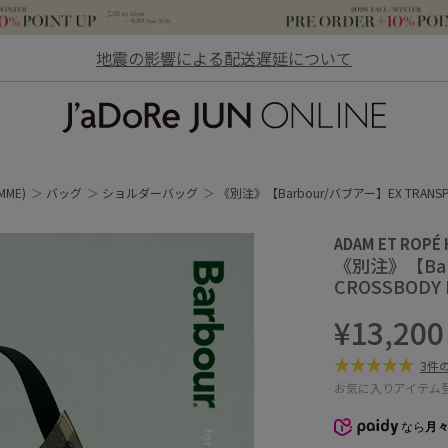
地震の影響による配送遅延について
JaDoRe JUN ONLINE
MME)
バッグ
ショルダーバッグ
《別注》【Barbour/バブアー】EX TRANSPO
ADAM ET ROPÉ
《別注》【Bar
CROSSBODY 
¥13,200
3件
お気に入りアイテム
なら
月々