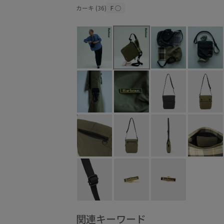
カーキ (36)
F
○
関連キーワード