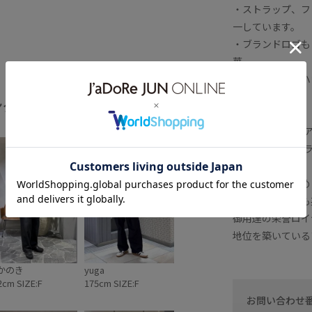
・ストラップ、フ
一しています。
・ブランドロゴも
華。
・フラップ口にハ
なっています。
ング
全てみる
【Barbour/バブ
1894年にイング
(バブアー)。
港湾労働者のため
ですが、その後も
御用達の栄誉ロイ
地位を築いている
かのき
yuga
2cm SIZE:F
175cm SIZE:F
お問い合わせ