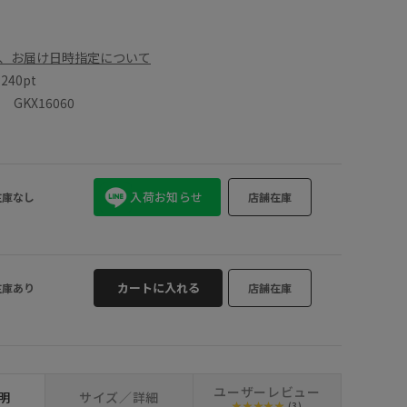
、お届け日時指定について
数
240pt
GKX16060
入荷お知らせ
在庫なし
店舗在庫
カートに入れる
在庫あり
店舗在庫
ユーザーレビュー
明
サイズ／詳細
(3)