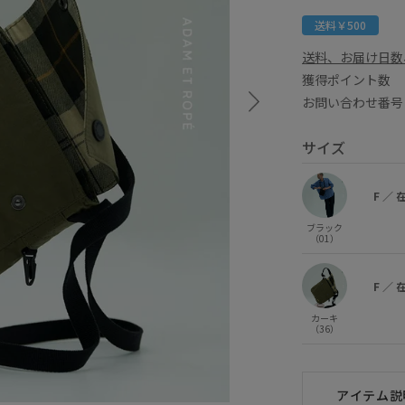
送料￥500
送料、お届け日数
獲得ポイント
お問い合わせ番号 
サイズ
F
／
ブラック
（01）
F
／
カーキ
（36）
アイテム説