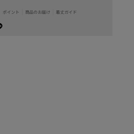
ポイント
商品のお届け
着丈ガイド
すいコンパクトさで、財布やスマホなどの必需品は持ち
タイムレ
エットを
コンパク
2
着用サイズ : F
カラー : カーキ (36)
収納でき