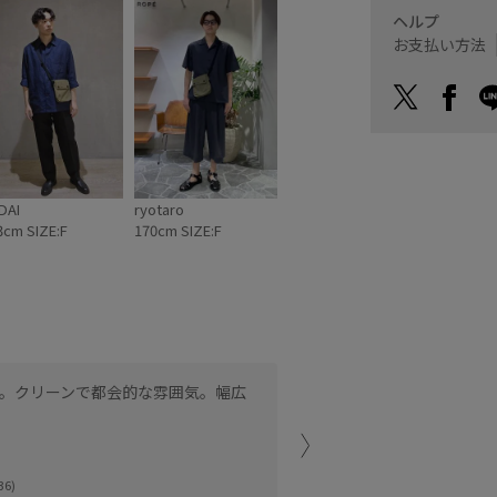
ヘルプ
お支払い方法
DAI
ryotaro
3cm SIZE:F
170cm SIZE:F
。クリーンで都会的な雰囲気。幅広
サブバックとしても使いや
運べるサイズ感です◎
ルミネ新宿LUMINE
36)
tsuki (167cm)