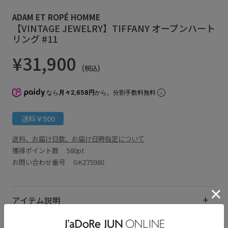
ADAM ET ROPÉ HOMME
【VINTAGE JEWELRY】TIFFANY オープンハート
リング #11
¥31,900
(税込)
なら
月々2,658円
から。分割手数料無料
送料￥500
送料、お届け日数、お届け日時指定について
獲得ポイント数
580pt
お問い合わせ番号 GKZ75980
アイテム説明