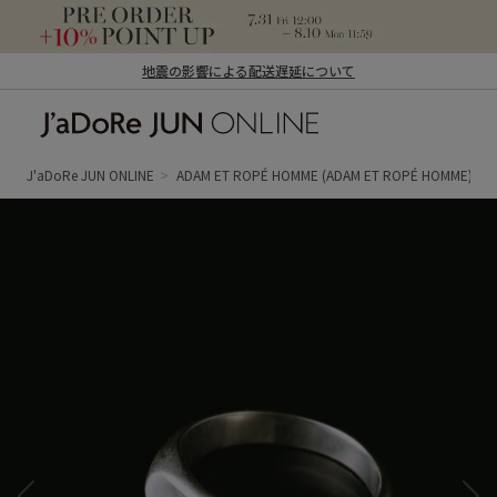
地震の影響による配送遅延について
J'aDoRe JUN ONLINE（ジャドール ジュ
ン オンライン）
J'aDoRe JUN ONLINE
ADAM ET ROPÉ HOMME
(ADAM ET ROPÉ HOMME)