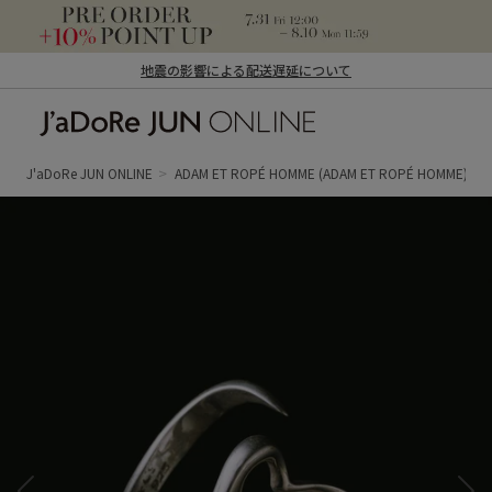
地震の影響による配送遅延について
J'aDoRe JUN ONLINE（ジャドール ジュ
ン オンライン）
J'aDoRe JUN ONLINE
ADAM ET ROPÉ HOMME
(ADAM ET ROPÉ HOMME)