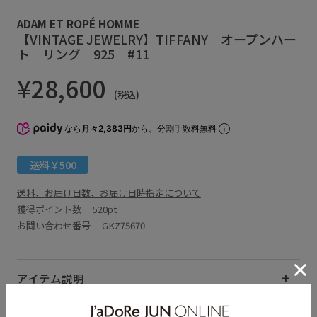
ADAM ET ROPÉ HOMME
【VINTAGE JEWELRY】TIFFANY オープンハー
ト リング 925 #11
¥28,600
(税込)
なら
月々2,383円
から。分割手数料無料
送料￥500
送料、お届け日数、お届け日時指定について
獲得ポイント数
520pt
お問い合わせ番号 GKZ75670
アイテム説明