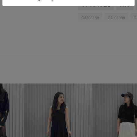
ファッション雑貨
メガネ
GAA06180
GAL06080
G
26SS30
26SSceremony
きれいめ
アダムエロぺ雑貨
ジャケット
ジャストサイズ
スッキリ
ストラップ
ソ
チュニック丈
デイリーで活
ノーカラージャケット
バラ
フェイクレザー
フェミニン
マチ付き
ミニマル
メリ
レザー調
ロングスリーブ