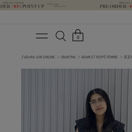
0
J'aDoRe JUN ONLINE
SNaP/Me
ADAM ET ROPÉ FEMME
天王