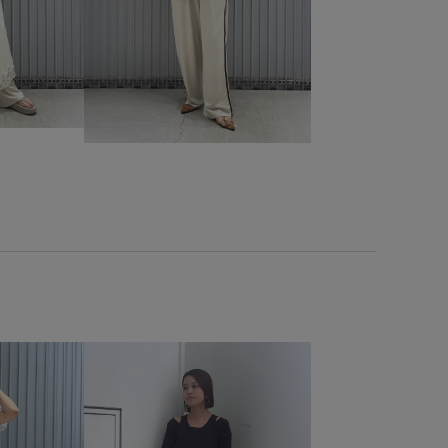
ント
取り外し可能
取り外し可能なショルダー
夏雑貨
定番
幅広
抜け感
撥水アイテム
撥水加工
軽羽織26SS
透明感
長財布
高見え