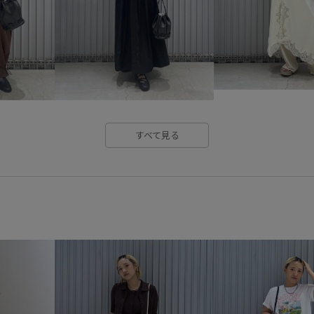
二の腕が隠れる
刺繍がポイ
安定感
安定感のあるヒール
立体的
華やか
薄手
すべて見る