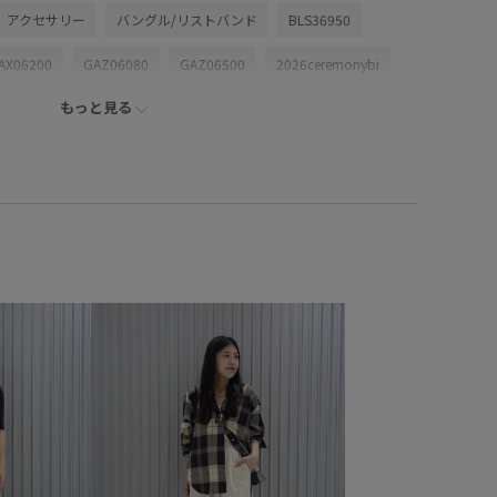
アクセサリー
バングル/リストバンド
BLS36950
AX06200
GAZ06080
GAZ06500
2026ceremonybi
もっと見る
2WAYで使える
outer_pickup
Zoff｜ADAM ET ROPE'
オールインワン
カジュアル
カッティング
シャツ
ジーンズ
スカーフ
スクエアトゥ
スタイルアップ
ックス
タフタ
タフタ素材
チュニック
躍
トレンド
ドレス
ドロップショルダー
ヌーディー
ンスが取りやすい
バランスが良い
バングル
フレアなシルエット
フレアシルエット
ポリエステル
ハリ
モダン
モチーフ
モード
リサイクル
ワイドパンツ
ヴィンテージ
ヴィンテージ感