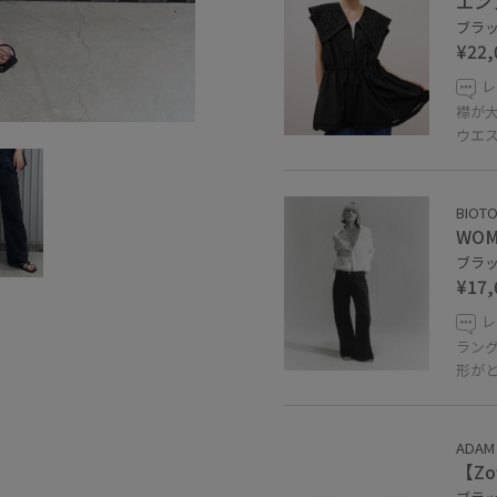
エン
ブラック
¥22,
レ
襟が
ウエ
BIOT
WOM
ブラック
¥17,
レ
ラン
形が
ADAM 
【Zo