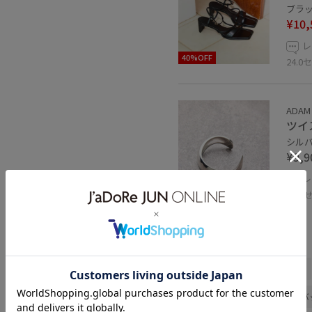
ブラック
¥10,
レ
40%OFF
24.
ADAM 
ツイ
シルバー
¥9,9
レ
合わ
関連タグ
ADAM ET ROPÉ
ナチュラル
パンツ
デニムパンツ
バ