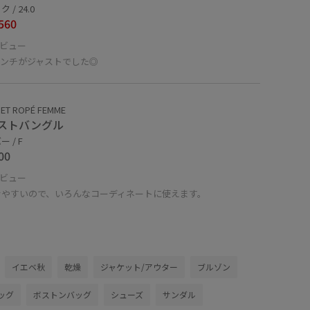
 / 24.0
560
ビュー
0センチがジャストでした◎
ET ROPÉ FEMME
ストバングル
 / F
00
ビュー
せやすいので、いろんなコーディネートに使えます。
イエベ秋
乾燥
ジャケット/アウター
ブルゾン
ッグ
ボストンバッグ
シューズ
サンダル