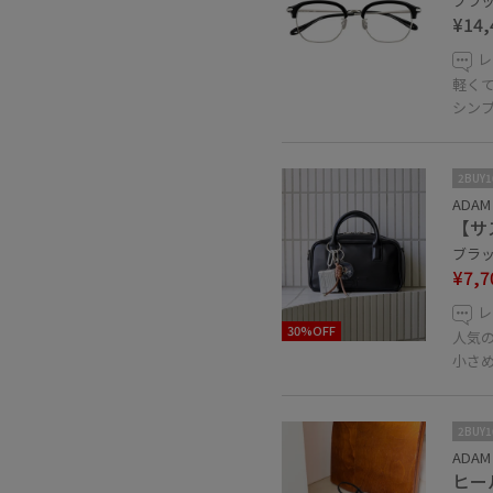
ブラック
¥14,
レ
軽く
シン
2BUY
ADAM 
【サ
ブラック
¥7,7
レ
30%OFF
人気
小さ
2BUY
ADAM 
ヒー