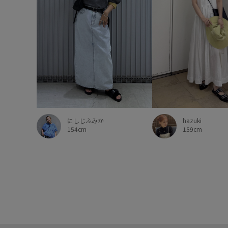
にしじふみか
hazuki
154cm
159cm