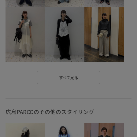
レイヤード
スカートスタイル
パンツスタイル
体型カバー
ワントーンコーデ
モノトーンコーデ
カジュアルコーデ
ヘルシーコーデ
メンズライク
フェミニンコーデ
シンプルコーデ
きれいめコーデ
コラボアイテム
POP UP
ADAM ET ROPÉ
ナチュラル
ブルべ冬
乾燥
パンツ
バッグ
すべて見る
トートバッグ
シューズ
レインシューズ
財布/小物
バンダナ/スカーフ
EUA36570
EUX36180
GAN06020
広島PARCOのその他のスタイリング
GAS74002
26SS15
HUNTER
HUNTER 別注
MSpecial_pickup
Wbag_pickup
Wbottoms_pickup
Wshoes_pickup
きれいめ
さらりとした