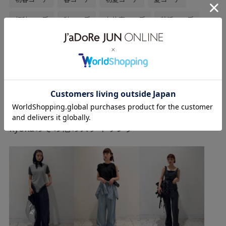
初秋コーデ
秋コーデ
お仕事コーデ
就活コーデ
セレモニーコーデ
卒園式コーデ
授業参観日コーデ
入園式コーデ
運動会コーデ
デートコーデ
お出かけコーデ
旅行コーデ
アウトドアコーデ
もっと見る
フェスコーデ
推し活コーデ
クリスマスコーデ
女子会コーデ
雨の日コーデ
ランニングコーデ
kyokaのその他のスタイリング
ジム・トレーニングコーデ
ゴルフコーデ
ヨガコーデ
父の日ギフト
母の日ギフト
ホワイトデーギフト
バレンタインデーギフト
敬老の日ギフト
韓国ファッション
スポーツミックス
ヴィンテージ
モード
ストリート
大人カジュアル
セットアップ