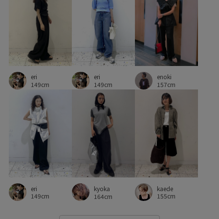
アダムエロぺ雑貨
カジュアル
カットソー
コットン
サテン
シルエットがきれい
シワになりにくい
スカーフ
タック
ツイル生地
トップス
ドレス
eri
ナイロン
ニット
ブラウス
ベルト
ベーシック
eri
enoki
149cm
149cm
157cm
メッシュ
リネン
ワイドパンツ
伸縮性
別注アイテム
夏雑貨
撥水アイテム
落ち感
薄手
透け感
eri
kaede
kyoka
149cm
155cm
164cm