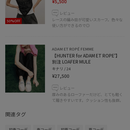
¥5,500
タップをして下さい！！
レビュー
レースの編み目が可愛いスカーフ。色々な
50%OFF
使い方ができるので◎
ADAM ET ROPÉ FEMME
【HUNTER for ADAM ET ROPE'】
別注 LOAFER MULE
キナリ / 24
¥27,500
レビュー
厚みのあるローファーだけど、とても軽く
て履きやすいです。クッション性も抜群。
関連タグ
初春コーデ
春コーデ
初夏コーデ
夏コーデ