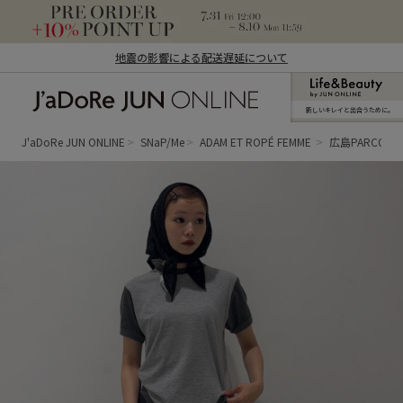
地震の影響による配送遅延について
新しいキレイと出合うために。
J'aDoRe JUN ONLINE（ジャドール ジュ
ン オンライン）
J'aDoRe JUN ONLINE
SNaP/Me
ADAM ET ROPÉ FEMME
広島PARCO