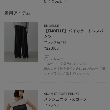
もっと見る
スカーフをプラスしてモードな雰囲気に仕上げました。
スカーフはビスチェにしても可愛いです。
着用アイテム
tops
EMOELLE
EUM-36920 07/36 ¥17,600（taxin）
【EMOELLE】バイカラードレスパ
ンツ
▶information
ブラック系 / 36
¥22,000
JUNアプリには新しくハートボタンでスタイリングやス
タッフのお気に入り追加が出来るようになりました。ぜ
レビュー
ひご利用下さいませ！
164cmで36を着用しています。
厚みのある靴を履くときは38で合わせて履
くとバランスが取れやすいです。
広島PARCO店では通販も承っております。
お気軽にお問い合わせ下さい。
アダムエロペ 広島PARCO店
TEL 082-542-2412
ADAM ET ROPÉ FEMME
メッシュニットスカーフ
ブラック / F
LINEで広島パルコスタッフに相談は【友達だち追加】を