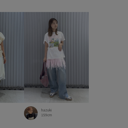
hazuki
159cm