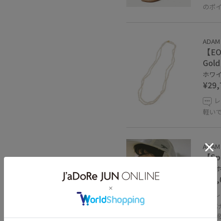
のポ
ADAM 
【EO 
Gold
ホワイト
¥29,
レ
軽い
ADAM 
【Sp
オフホ
¥11,
レ
日焼
ト、