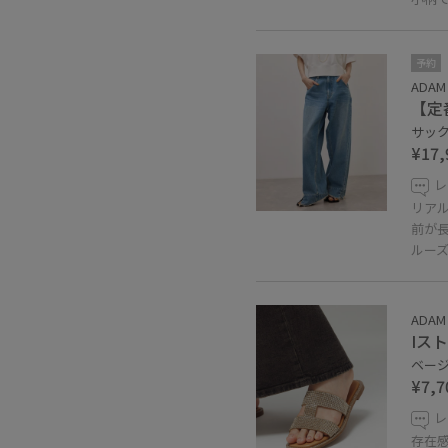
予約
ADAM 
【定
サックス
¥17,
レ
リアル
前が
ルー
ADAM 
Iス
ベージュ
¥7,7
レ
存在