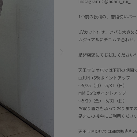
Instagram：@adam_rui_
1つ前の投稿の、普段使いバ
UVカット付き、ツバも大きめ
カジュアルにデニムで合わせ
是非店頭にてお試しください^ 
天王寺ミオ店では下記の期間
◻︎JUN +5%ポイントアップ
↪︎5/25（月）-5/31（日）
◻︎MIO5倍ポイントアップ
↪︎5/29（金）-5/31（日）
お取り置きも承っております
是非この機会にご利用くださ
天王寺MIO店では通信販売も