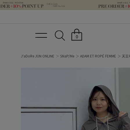
0
J'aDoRe JUN ONLINE
SNaP/Me
ADAM ET ROPÉ FEMME
天王