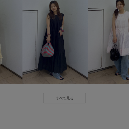
ジャストウエスト
ジャージ
ストレートデニム
ストーン
トレンド
ドロストデザイン
パーカー
パール
フラッ
ヨガ
ラインストーン
ラ
伸縮性
別注アイテム
取
履き心地が良い
快適性
涼しげ
疲れにくい
着心
すべて見る
紫外線カット
肌馴染が良い