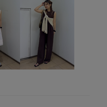
ジャージ素材
ストラップ
ストレートシルエット
スラックス
スリット
デニム生地
トップス
ナイロン
ナチュラル
ニュアンスがある
ハリ感
トサンダル
フード
ベルト
ベーシック
モード
リエット
ランニング
リラックス感
ワンピース
り外し可能
合わせやすい
夏雑貨
安定感
抜け感
持ち運びに便利
機能素材
歩きやすい
地が良い
着脱しやすい
程よい厚み
立体的
華やか
薄手
軽快
重宝アイテム