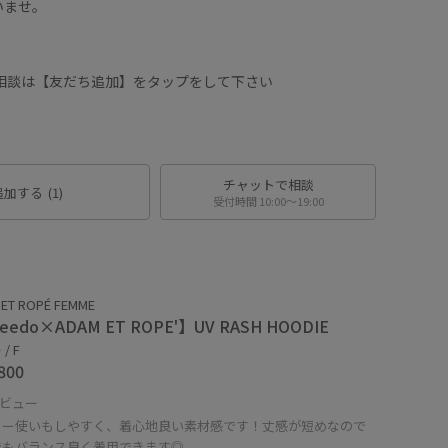
いませ。
に相談は【友だち追加】をタップをして下さい
チャットで相談
追加する
(1)
受付時間 10:00〜19:00
ET ROPÉ FEMME
eedo×ADAM ET ROPE'】UV RASH HOODIE
/ F
800
ビュー
リー使いもしやすく、着心地良い素材感です！丈感が短めなので
でもバランス良く着用できます◎