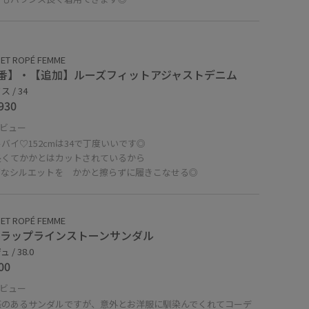
ET ROPÉ FEMME
番】・【追加】ルーズフィットアジャストデニム
 / 34
930
ビュー
バイ♡152cmは34で丁度いいです◎
長くてかかとはカットされているから
ズなシルエットを かかと擦らずに履きこなせる◎
ET ROPÉ FEMME
トラップラインストーンサンダル
 / 38.0
00
ビュー
感のあるサンダルですが、意外とお洋服に馴染んでくれてコーデ