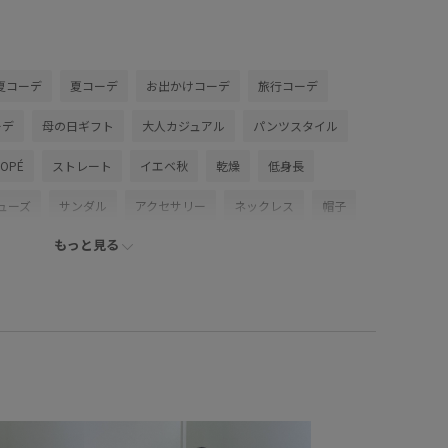
夏コーデ
夏コーデ
お出かけコーデ
旅行コーデ
ーデ
母の日ギフト
大人カジュアル
パンツスタイル
ROPÉ
ストレート
イエベ秋
乾燥
低身長
ューズ
サンダル
アクセサリー
ネックレス
帽子
もっと見る
水着
EUZ36180
GAA04202
GAH06150
6SS15
26SS30
26SSデニム
26SSデニムpick_up
do×ADAM ET ROPE'
Tシャツ
UVカット
UVケア
kup
おすすめパンツ
さっと羽織れる
すっぽり隠れる
エロぺ雑貨
ウォッシュ加工
カジュアル
キラキラ
やすい
サイズ調整
ショート丈
シンプル