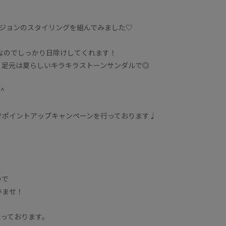
ージョンのスタイリングを組んでみました♡
なのでしっかり日除けしてくれます！
、足元は夏らしいキラキラストーンサンダルで◎
^
でポイントアップキャンペーンを行っております♩
ので
いませ！
承っております。