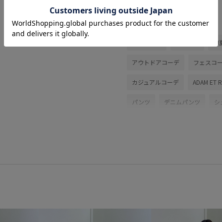
関連タグ
初春コーデ
春コーデ
初
アウトドアコーデ
フェスコ
カジュアルコーデ
ADAM ET 
パンツ
デニムパンツ
シ
キャップ
水着/着物・浴衣
GAS05001
GAU06000
2
EO
Exclusive_GW
Spee
Wpickup_items
Wshoes_pic
アダムエロぺパンツ
アダム
コットン
コーディネートし