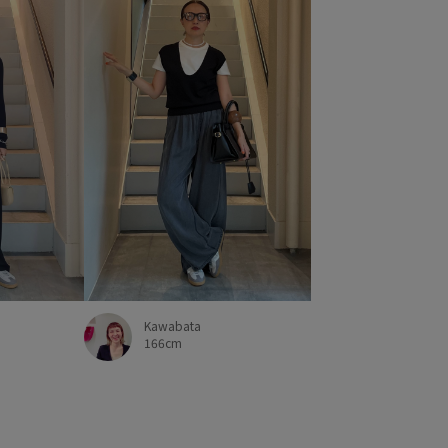
Kawabata
166cm