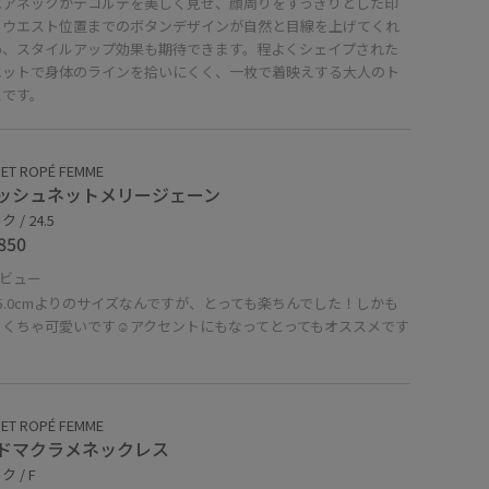
エアネックがデコルテを美しく見せ、顔周りをすっきりとした印
。ウエスト位置までのボタンデザインが自然と目線を上げてくれ
め、スタイルアップ効果も期待できます。程よくシェイプされた
エットで身体のラインを拾いにくく、一枚で着映えする大人のト
スです。
ET ROPÉ FEMME
ッシュネットメリージェーン
 / 24.5
850
ビュー
5.0cmよりのサイズなんですが、とっても楽ちんでした！しかも
ゃくちゃ可愛いです☺︎アクセントにもなってとってもオススメです
ET ROPÉ FEMME
ドマクラメネックレス
 / F