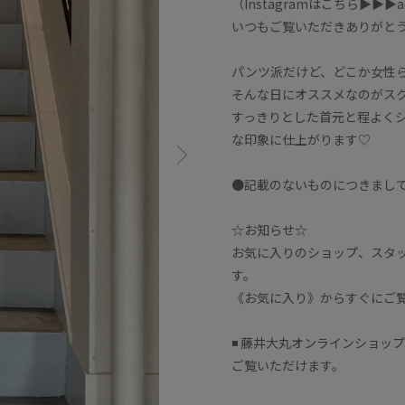
（Instagramはこちら▶︎▶︎▶︎a
いつもご覧いただきありがと
パンツ派だけど、どこか女性
そんな日にオススメなのがス
すっきりとした首元と程よく
な印象に仕上がります♡
●記載のないものにつきまし
☆お知らせ☆
お気に入りのショップ、スタ
す。
《お気に入り》からすぐにご
◾️ 藤井大丸オンラインショッ
ご覧いただけます。