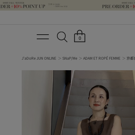
0
J'aDoRe JUN ONLINE
SNaP/Me
ADAM ET ROPÉ FEMME
京都