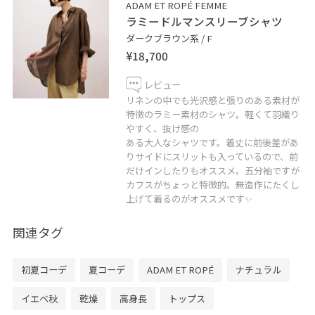
ADAM ET ROPÉ FEMME
◾️代引き通販も承っております。
ラミードルマンスリーブシャツ
是非お気軽にお問い合わせ下さいませ！
ダークブラウン系 / F
¥18,700
ADAM ET ROPÉ 京都
営業時間 : 11:00〜20:00
レビュー
Tel 075-212-5672
リネンの中でも光沢感と張りのある素材が
特徴のラミー素材のシャツ。軽くて羽織り
やすく、抜け感の
ある大人なシャツです。着丈に前後差があ
りサイドにスリットも入っているので、前
だけインしたりもオススメ。五分袖ですが
カフスがちょっと特徴的。無造作にたくし
上げて着るのがオススメです✨
関連タグ
初夏コーデ
夏コーデ
ADAM ET ROPÉ
ナチュラル
イエベ秋
乾燥
高身長
トップス