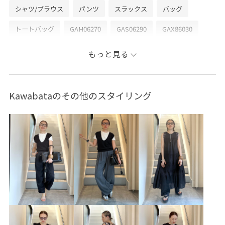
シャツ/ブラウス
パンツ
スラックス
バッグ
トートバッグ
GAH06270
GAS06290
GAX86030
26SS30
26SS40
SETUP
Tシャツ
きちんと感
もっと見る
ゆったり
アクセサリー
イージーパンツ
サンダル
シャツ
シャープ
シワになりにくい
シンプル
Kawabataのその他のスタイリング
シンプルなTシャツ
ジャケット
スッキリ
ストレッチ性
セットアップ
トングサンダル
ドライ
ドライタッチ
ドルマンスリーブ
ニュアンスがある
ニュアンスカラー
ハイウエスト
フロントボタン
ブラウス
ベルト
ポリエステル
ミュール
モード
リネン
仕事
光沢感
快適
快適な着心地