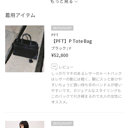
もっと見る
実はこういうシンプルな組み合わせが一番好きです。
ラミーシャツの軽さとブラウンの深みが大人っぽく、タ
着用アイテム
ックパンツを合わせるだけでこなれた印象に。
足元はコンバースで気負わず着られるリアルなスタイリ
2BUY10%OFF
ングです。
PFT
【PFT】P Tote Bag
ブラック / F
●記載のないものにつきましては私物となります。
¥52,800
☆お知らせ☆
レビュー
お気に入りのショップ、スタッフ、スタイリングを♡を
しっかりマチのあるレザーのトートバッグ
タップして保存していただけます。
はレザーの割には軽く、腕にスッと掛けや
すいちょうど良い持ち手のハンドルが使い
《お気に入り》からすぐにご覧いただけますのでとても
やすいです。カジュアルなスタイリングも
便利！是非ご活用下さい！
このバッグで引き締まるので大人の女性に
オススメ。
◾️ 藤井大丸オンラインショップにも一部掲載しておりま
す！femmeアイテムは
こちら
からご覧いただけます。
2BUY10%OFF