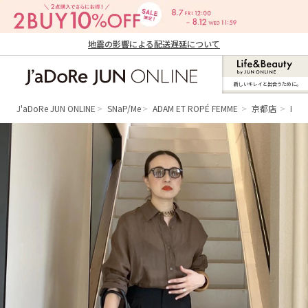
地震の影響による配送遅延について
新しいキレイと出合うために。
J'aDoRe JUN ONLINE（ジャドール ジュ
ン オンライン）
J'aDoRe JUN ONLINE
SNaP/Me
ADAM ET ROPÉ FEMME
京都店
Kaw