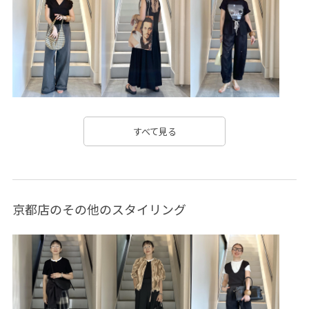
清涼感
爽やか
牛革
着回しやすい
耐久性
肌触りが良い
肌馴染が良い
薄手
透け感
長く使える
長財布
すべて見る
京都店のその他のスタイリング