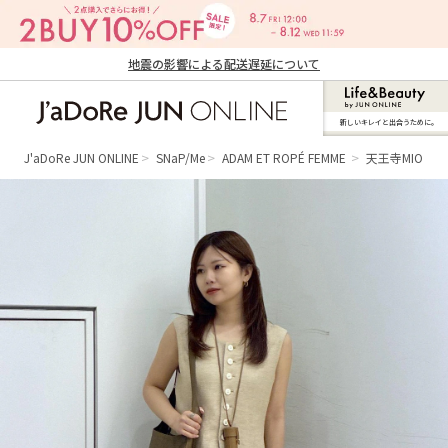
地震の影響による配送遅延について
新しいキレイと出合うために。
J'aDoRe JUN ONLINE（ジャドール ジュ
ン オンライン）
J'aDoRe JUN ONLINE
SNaP/Me
ADAM ET ROPÉ FEMME
天王寺MIO