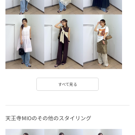
カジュアル
クリーンな印象
コットン
コットンの混紡糸
ゴム仕様
サテン
サマーニット
シャツ
シンプル
ジャケット
ジレ
スクエアトゥ
スッキリ
ストラップ
ストレッチ性
セット
セットアップ
セットアップ対象商品
ダウン
デザイン性
トレンド
ドライ
ドレス
ナチュラル
ニット
ネックレス
ハリ感
ハンカチ
すべて見る
バランスが良い
フロントボタン
ポケット付き
マキシスカート
ミュール
ミラー
モード
天王寺MIOのその他のスタイリング
ラップスカート
リアルレザー
リネン
ローヒール
上品
伸縮性
使い勝手がいい
光沢感
天然素材