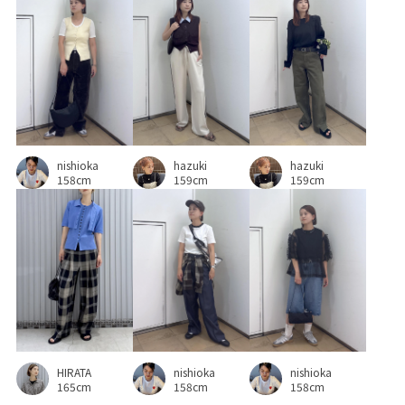
安定感
小物
巾着袋
幅広
折りたたみ傘
抜け感
牛革
落ち感
薄手
長く使える
長財布
高級感
hazuki
nishioka
hazuki
159cm
158cm
159cm
HIRATA
nishioka
nishioka
165cm
158cm
158cm