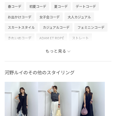
春コーデ
初夏コーデ
夏コーデ
デートコーデ
お出かけコーデ
女子会コーデ
大人カジュアル
スカートスタイル
カジュアルコーデ
フェミニンコーデ
きれいめコーデ
ADAM ET ROPÉ
ストレート
イエベ秋
乾燥
低身長
トップス
ベスト
もっと見る
スカート
バッグ
ショルダーバッグ
シューズ
サンダル
財布/小物
キーホルダー
GAA76000
河野ルイのその他のスタイリング
GAC76010
GAV76040
GAX86060
GAZ86000
2026ceremonybi
Tシャツ
お手入れしやすい
きれいに見える
さらっと着れる
やや長め
アウター
インソール
ウエストがゴム
オケージョン