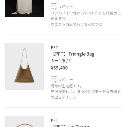
レビュー
天王寺MIO店では通信販売も承っております。
リアルバイ♡細かいドットだから綺麗めに
お気軽にお問い合わせくださいませ。
きまる◎
ウエストゴムでらくちんです◎
06-6771-8117
LINEで天王寺ミオスタッフに相談は【友だち追加】をタ
ップをして下さい
PFT
【PFT】Triangle Bag
カーキ系 / F
¥59,400
レビュー
薄めの生地感です。
光沢が美しく、持つだけでモードな雰囲気
の出るアイテム
PFT
【PFT】Lip Charm