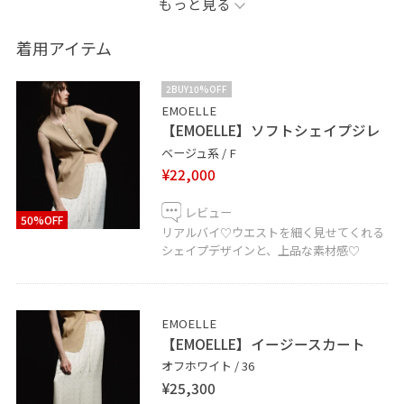
もっと見る
ウエストシェイプジレ、入荷即買ってしまいました♡
今からだとシアーの長袖と合わせて着用できますし、
着用アイテム
ノースリで着て真夏まで◎
ウエストが細く作られているので、骨格ストレートでも
2BUY10%OFF
華奢にみせてくれるのも嬉しいポイントです。
EMOELLE
【EMOELLE】ソフトシェイプジレ
ベージュ系 / F
ドットのイージースカートも購入しました！
¥22,000
高級感溢れるサテン素材で、流行りのドットを取り入れ
たいけど可愛すぎるかな？ とお悩みのかたにおススメ
レビュー
50%OFF
です◎
リアルバイ♡ウエストを細く見せてくれる
シェイプデザインと、上品な素材感♡
ぜひ店頭でお試しください^ ^
フォローもよろしくお願いします☺︎
EMOELLE
【EMOELLE】イージースカート
お好きなスタイリングは、
オフホワイト / 36
【♡】ボタンでお気に入り登録していただくと再度ご覧
¥25,300
頂きやすくなります♪