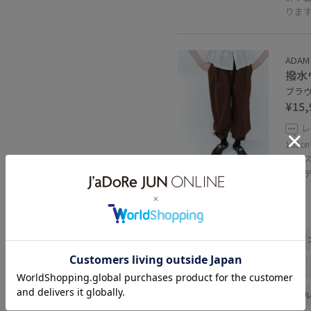
りま
ADAM 
撥水
ブラウン
¥15,
レ
163
ウエ
コー
関連タグ
春コーデ
初夏コーデ
夏
お出かけコーデ
旅行コーデ
雨の日コーデ
大人カジュア