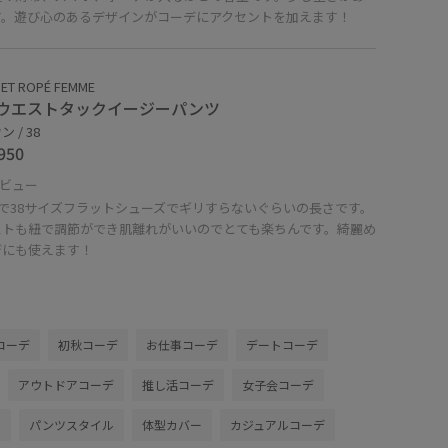
す。遊び心のあるデザインがコーデにアクセントを加えます！
ET ROPÉ FEMME
ウエストタックイージーパンツ
 / 38
950
ビュー
㎝で38サイズフラットシューズでギリすらないぐらいの長さです。
ストも紐で調節ができ肌離れがいいのでとても楽ちんです。綺麗め
デにも使えます！
コーデ
初秋コーデ
お仕事コーデ
デートコーデ
アウトドアコーデ
推し活コーデ
女子会コーデ
ル
パンツスタイル
体型カバー
カジュアルコーデ