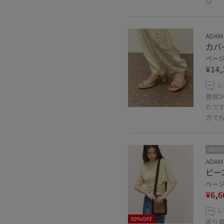
◎
ADAM 
カバ
ベージュ
¥14,
レ
普段2
たで
方で
2BUY
ADAM 
ビー
ベージュ
¥6,6
レ
50%OFF
折り