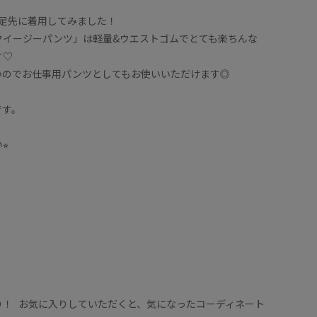
一足先に着用してみました！
クイージーパンツ」は軽量&ウエストゴムでとても楽ちんな
す♡
いのでお仕事用パンツとしてもお使いいただけます◎
です。
︎
り！ お気に入りしていただくと、気になったコーディネート