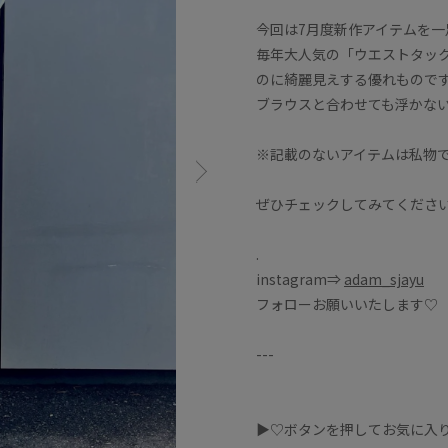
今回は7月度新作アイテムを
毎年大人気の「ウエストタッ
のに綺麗見えする優れもので
ブラウスと合わせても浮かな
※記載のないアイテムは私物
ぜひチェックしてみてください⭐
.
instagram⇒
adam_sjayu
フォローお願いいたします♡
---
▶︎♡ボタンを押してお気に入