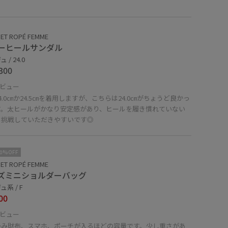
ET ROPÉ FEMME
ーヒールサンダル
 / 24.0
300
ビュー
4.0㎝か24.5㎝を着用しますが、こちらは24.0㎝がちょうど良かっ
す。太ヒールがかなり安定感があり、ヒールを履き慣れていない
も挑戦していただきやすいです◎
10%OFF
ET ROPÉ FEMME
ズミニショルダーバッグ
系 / F
00
ビュー
畳み財布、スマホ、ポーチが入るほどの容量です。少し重さがあ