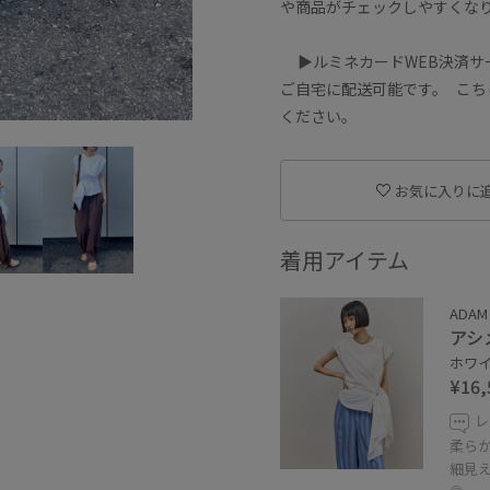
や商品がチェックしやすくな
▶︎ルミネカードWEB決済サ
ご自宅に配送可能です。 こち
ください。
お気に入りに
着用アイテム
ADAM 
アシ
ホワイト
¥16,
レ
柔ら
細見