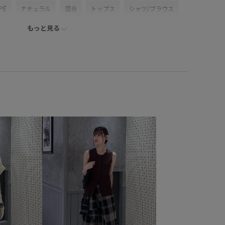
PÉ
ナチュラル
混合
トップス
シャツ/ブラウス
もっと見る
ーバッグ
シューズ
サンダル
アクセサリー
AH06220
GAS06350
GAX06170
GAZ05120
WEB限定
アダムエロぺパンツ
アダムエロぺ雑貨
ゴム
ウエストタック
カジュアル
サブバッグ
シンプル
シンプルなTシャツ
フタ
タフタ素材
チェーン
ドローコード
ナイロン
が良い
バルーンシルエット
ビスチェ
フェイクレザー
ボリューム感
ミュール
モダン
モード感
ルーズ
調
ロンT
ヴィンテージ
伸縮性
光沢感
安定感
感
撥水機能
春夏
春夏のスタイリング
爽やか