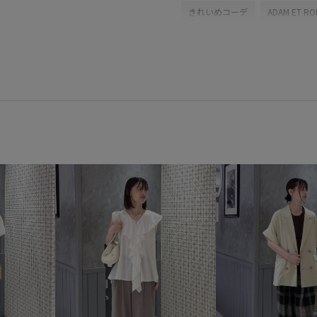
きれいめコーデ
ADAM ET RO
パンツ
バッグ
ショルダ
ネックレス
GAA05131
G
2026SSspecialprice
Tシャツ
イージーパンツ
ウエストが
コーディネートのアクセント
ストレッチ性
タック
タ
ネックレス FEMME
バランス
フェミニン
ベーシック
ルーズなシルエット
レザー
快適
快適な着心地
抜け