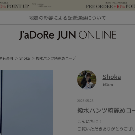
地震の影響による配送遅延について
JaDoRe JUN ONLINE
ネ有楽町
Shoka
撥水パンツ綺麗めコーデ
Shoka
163cm
2026.05.23
撥水パンツ綺麗めコ
こんにちは！
ご覧いただきありがとうござい