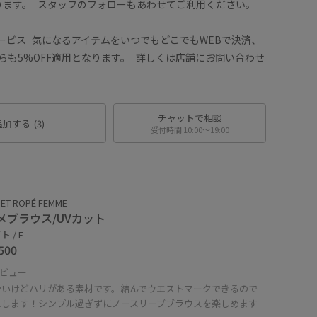
ります。 スタッフのフォローもあわせてご利用ください。
ービス 気になるアイテムをいつでもどこでもWEBで決済、
らも5%OFF適用となります。 詳しくは店舗にお問い合わせ
チャットで相談
追加する
(3)
受付時間 10:00〜19:00
ET ROPÉ FEMME
メブラウス/UVカット
 / F
500
ビュー
かいけどハリがある素材です。結んでウエストマークできるので
えします！シンプル過ぎずにノースリーブブラウスを楽しめます