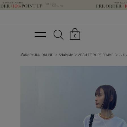
0
J'aDoRe JUN ONLINE
SNaP/Me
ADAM ET ROPÉ FEMME
ルミ