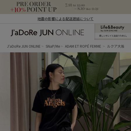
地震の影響による配送遅延について
新しいキレイと出合うために。
J'aDoRe JUN ONLINE（ジャドール ジュ
ン オンライン）
J'aDoRe JUN ONLINE
SNaP/Me
ADAM ET ROPÉ FEMME
ルクア大阪 FE