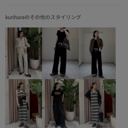
Tシャツ/カットソー
パンツ
バッグ
ショルダーバッグ
シューズ
サンダル
kuriharaのその他のスタイリング
ファッション雑貨
サングラス
EUX36390
GAA06160
GAS06220
GAZ06170
GMM76060
fallenangels_2026ss
FANE
MSpecial_pickup
Wpickup_items
アイコニック
アダムエロぺ雑貨
エレガント
オールインワン
カジュアル
コットン
シボ感
ステッチ
ストラップ
ソックス
チノパン
ナイロン
バルーンシルエット
フィット感
フェミニン
ボリューム感
ミニマル
モダン
ロングシーズン
ワンピース
内ポケット
快適