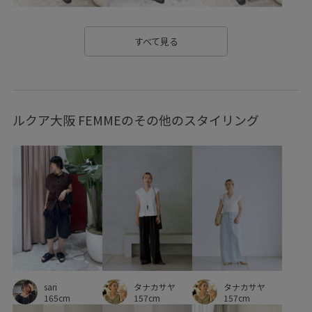
手編み
抜け感
着脱しやすい
立体的
薄手
重宝アイテム
すべて見る
ルクア大阪 FEMMEのその他のスタイリング
sari
タナカサヤ
タナカサヤ
165cm
157cm
157cm