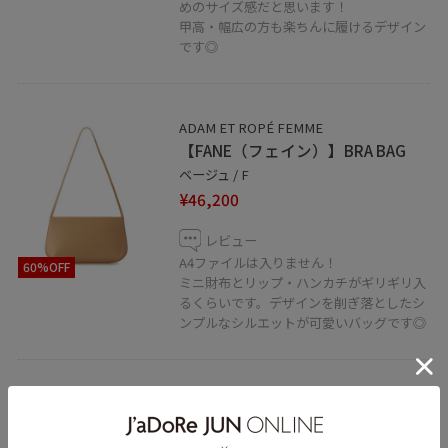
めのサイズ感だと思います！
甲高・幅広の方も楽ちんに履けるデザイン
です◎
ADAM ET ROPÉ FEMME
【FANE（フェイン）】BRA BAG
ベージュ / F
¥46,200
レビュー
A4ファイルは入りません！
60%OFF
ミニ財布とリップ・ハンカチがギリギリ入
るくらいです。デザインを削ぎ落としたシ
ンプルなシルエットが可愛いバッグです◎
ADAM ET ROPÉ FEMME
ウェリントンセルフレームサング
ラス