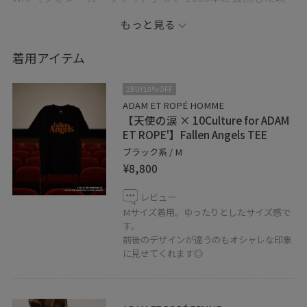
画「天使の涙（原題：堕落天使、英題：Fallen
もっと見る
Angels）」とのコラボレーション企画で制作したTシャツ
がルクア大阪店にも入荷しました！
着用アイテム
私が着用したデザインの他に、全5型ご用意してます(^^)
2BUY10%OFF
ぜひご覧ください♪
ADAM ET ROPÉ HOMME
【天使の涙 × 10Culture for ADAM
ET ROPE'】Fallen Angels TEE
（その他着用アイテムはスタッフ私物になります）
ブラック系 / M
¥8,800
【information】
JUNのアプリではお気に入りのスタッフ、ショップを
レビュー
《フォロー》して頂くことが出来ます。
Mサイズ着用。ゆったりとしたサイズ感で
す。
お好きなスタイリングは、ハートをタップで《お気に入
前後のデザインが違うのもオシャレな印象
り》からすぐにご覧いただけますのでとても便利です！
に見せてくれます◎
是非ご活用下さい！
ルクア大阪店では通信販売も行っております。