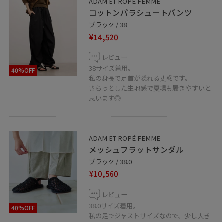
ADAM ET ROPÉ FEMME
公式のLINEにて承っておりますので是非お気軽にお問い
コットンパラシュートパンツ
合わせくださいませ。
ブラック / 38
※対応可能時間 10:30〜20:30
¥14,520
レビュー
LINEでルクア大阪スタッフにご相談は【友だち追加】を
38サイズ着用。
40%OFF
タップをして下さい
私の身長で足首が隠れる丈感です。
さらっとした生地感で夏場も履きやすいと
思います◎
ADAM ET ROPÉ FEMME
メッシュフラットサンダル
ブラック / 38.0
¥10,560
レビュー
38.0サイズ着用。
40%OFF
私の足でジャストサイズなので、少し大き