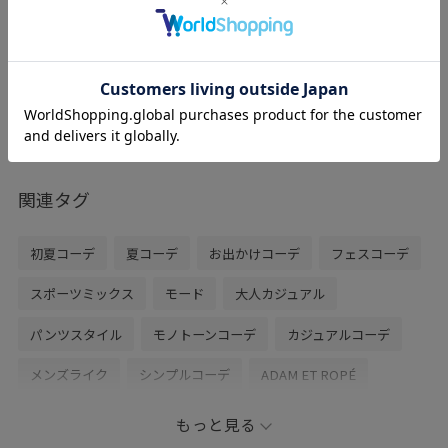
ライトグレー / F
¥18,700
レビュー
軽い付け心地でかけやすいです！
薄めのレンズカラーがマスクと合わせやす
いです◎
関連タグ
初夏コーデ
夏コーデ
お出かけコーデ
フェスコーデ
スポーツミックス
モード
大人カジュアル
パンツスタイル
モノトーンコーデ
カジュアルコーデ
メンズライク
シンプルコーデ
ADAM ET ROPÉ
ウェーブ
ブルべ冬
混合
高身長
トップス
もっと見る