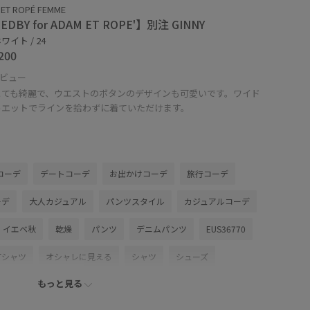
ET ROPÉ FEMME
EDBY for ADAM ET ROPE'】別注 GINNY
ワイト / 24
200
ビュー
とても綺麗で、ウエストのボタンのデザインも可愛いです。ワイド
ルエットでラインを拾わずに着ていただけます。
コーデ
デートコーデ
お出かけコーデ
旅行コーデ
ーデ
大人カジュアル
パンツスタイル
カジュアルコーデ
イエベ秋
乾燥
パンツ
デニムパンツ
EUS36770
Tシャツ
オシャレに見える
シャツ
シューズ
もっと見る
ット
スニーカー
バランスが良い
ベーシック