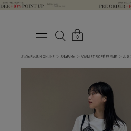
0
J'aDoRe JUN ONLINE
SNaP/Me
ADAM ET ROPÉ FEMME
ルミ