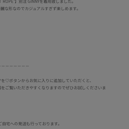
 ET ROPE'】別注 GINNYを着用致しました。
綺麗な形なのでカジュアルすぎず楽しめます。
－－－－－－－－
フを♡ボタンからお気に入りに追加していただくと、
稿をご覧いただきやすくなりますのでぜひお試しくださいま
ご自宅への発送も行っております。