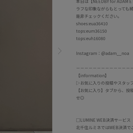
本日は【NEEDBY for ADAM
ラフな印象ながらもとっても
是非チェックください。
shoes:eua36410
tops:eum36150
tops:euh16080
Instagram：@adam__noa
－－－－－－－－－－－－－
【information】
▷お気に入りの投稿やスタッ
【お気に入り】タブから、投
せ◎
□LUMINE WEB決済サービス
北千住ルミネではWEB決済で