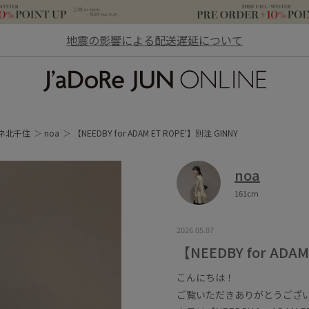
地震の影響による配送遅延について
JaDoRe JUN ONLINE
ネ北千住
noa
【NEEDBY for ADAM ET ROPE'】別注 GINNY
noa
161cm
2026.05.07
【NEEDBY for ADA
こんにちは！
ご覧いただきありがとうござ