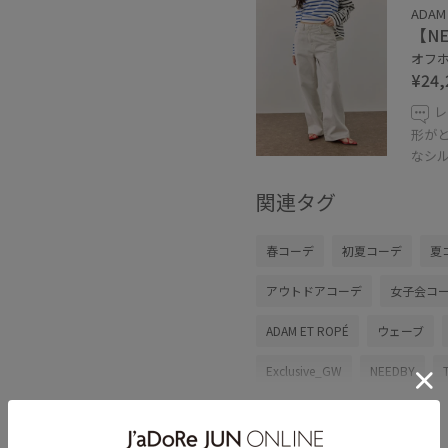
ADAM 
【NE
オフホ
¥24,
レ
形が
なシ
関連タグ
春コーデ
初夏コーデ
夏
アウトドアコーデ
女子会コ
ADAM ET ROPÉ
ウェーブ
Exclusive_GW
NEEDBY
シンプル
ストレートシルエ