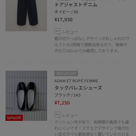
♡ボタンを押してお気に入りお気に入りしていただく
トアジャストデニム
と、気になったコーディネートや商品がチェックしやす
ネイビー / 38
くなります。 スタッフのフォローも合わせてご利用くだ
¥17,930
さい！
レビュー
裾の切りっぱなしデザインがおしゃれ◎ウ
エストは2段階で調節出来るので、細身の
アミュプラザ長崎店では通販も承っております。
方も◎162cmで38着用しております。
お気軽にお問い合わせ下さい。
TEL 095-893-5167
2BUY10%OFF
ADAM ET ROPÉ FEMME
LINEでアミュプラザ長崎店スタッフに相談は【友だち追
タックバレエシューズ
加】をタップしてください！
ブラック / 24.5
¥7,150
レビュー
50%OFF
クッション性があり、長時間の着用でも疲
れにくいです！スクエアデザインで幅が広
い足の方でも窮屈感なく履いていただけま