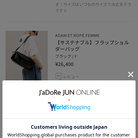
す！サイズはいつものサイズで大丈夫そう
です☺︎
ADAM ET ROPÉ FEMME
【サステナブル】フラップショル
ダーバッグ
ブラック / F
¥26,400
レビュー
2way使用できます！長財布もらくらく入
り、折り畳み傘や、ポーチなど容量も沢山
入ります☺︎とても軽く、デザインもシンプ
ルなので、カジュアルからキレイめまで幅
広いコーディネートを楽しめます☺︎
関連タグ