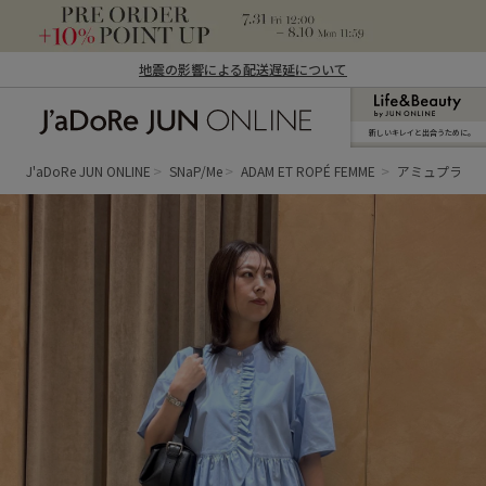
地震の影響による配送遅延について
新しいキレイと出合うために。
J'aDoRe JUN ONLINE（ジャドール ジュ
ン オンライン）
J'aDoRe JUN ONLINE
SNaP/Me
ADAM ET ROPÉ FEMME
アミュプラザ