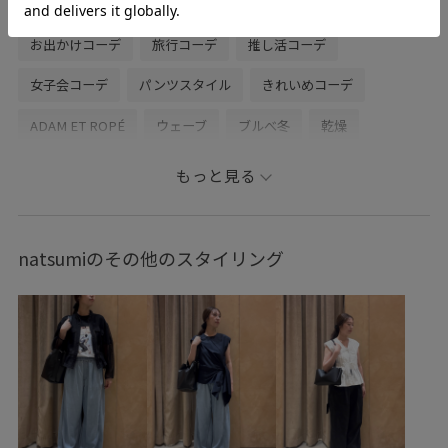
春コーデ
初夏コーデ
お仕事コーデ
運動会コーデ
お出かけコーデ
旅行コーデ
推し活コーデ
女子会コーデ
パンツスタイル
きれいめコーデ
ADAM ET ROPÉ
ウェーブ
ブルべ冬
乾燥
トップス
シャツ/ブラウス
パンツ
デニムパンツ
もっと見る
バッグ
ショルダーバッグ
シューズ
バレエシューズ
GAA06110
GAH06120
GAS05001
GAX06270
natsumiのその他のスタイリング
2512JUNPRESS対象商品
26SSceremony
26SSデニム
26SSデニムpick_up
blouse_pickup
おすすめトップス
おすすめパンツ
ゆったり
アダムエロぺパンツ
アダムエロぺ雑貨
ウォッシュ加工
ウール