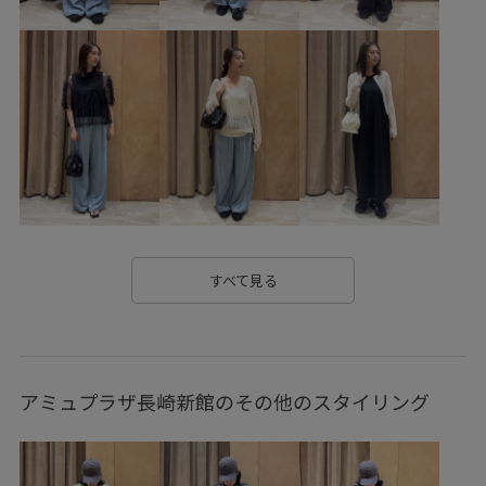
カジュアル
コットン
コーディネートのアクセント
シャツ
シャツ地
ショート丈
ジャストウエスト
スッキリ
ストラップ
ストレッチ性
ストレートシルエット
ストレートデニム
スラックス
スリット
タック
タックデザイン
デイリーで活躍
デイリー使い
デニム合わせ
デニム生地
トレンド
ナチュラル
ニュアンスがある
ヌーディー
ハリ感
すべて見る
バンドカラー
フェイクレザー
フリル
ブラウス
ベルト
ベーシック
ボリューム感
ポリエステル
アミュプラザ長崎新館のその他のスタイリング
レザー調
ワイドパンツ
上品
光沢感
天然皮革
快適
快適なはき心地
抜け感
滑らかな肌触り