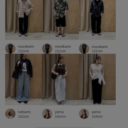
爽やか
着心地が良い
程よいボリューム
程よい厚み
立体的
自然な風合い
華やか
薄手
長さ調節可能
長め丈
長財布
murakami
murakami
murakami
152cm
152cm
152cm
natsumi
yama
yama
162cm
164cm
164cm