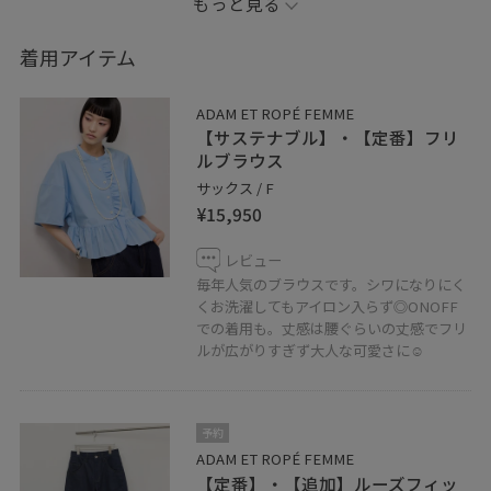
もっと見る
1枚で着映えするデザイン。
着用アイテム
オンオフで着こなしができます☺︎
ADAM ET ROPÉ FEMME
【サステナブル】・【定番】フリ
ボトムの雰囲気を変えるとお仕事でも着用出来ます
ルブラウス
よ〜！
サックス / F
¥15,950
是非店頭でご覧くださいませ。
レビュー
毎年人気のブラウスです。シワになりにく
お待ちしております！
くお洗濯してもアイロン入らず◎ONOFF
での着用も。丈感は腰ぐらいの丈感でフリ
ルが広がりすぎず大人な可愛さに☺︎
アダムエロペ長崎 小川
◾️記載のないものにつきましては私物となります。
予約
ADAM ET ROPÉ FEMME
◾️お気に入り機能
【定番】・【追加】ルーズフィッ