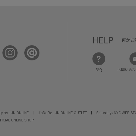
HELP
何かお
FAQ
お問い合わ
ty by JUN ONLINE
J'aDoRe JUN ONLINE OUTLET
Saturdays NYC WEB S
FICIAL ONLINE SHOP