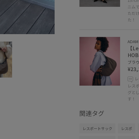
157
ニム
ただ
た！
ADAM 
【LeS
HOB
ブラウン
¥23,
レ
レス
グと
す！
関連タグ
レスポートサック
レスポ