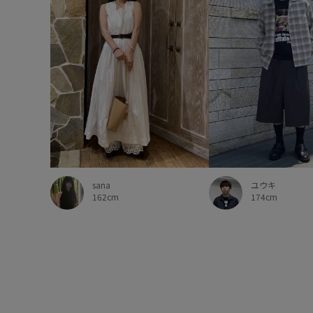
sana
ユウキ
162cm
174cm