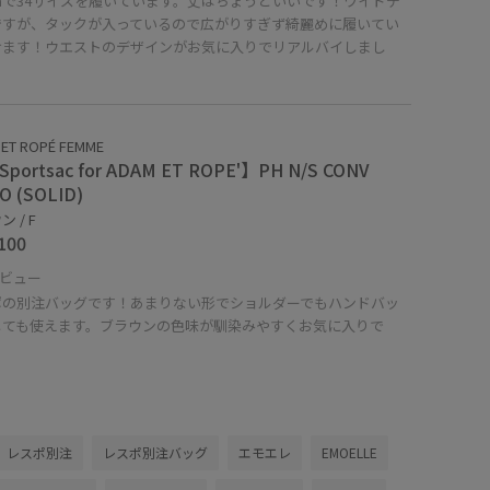
cmで34サイズを履いています。丈はちょうどいいです！ワイドデ
ですが、タックが入っているので広がりすぎず綺麗めに履いてい
けます！ウエストのデザインがお気に入りでリアルバイしまし
ET ROPÉ FEMME
portsac for ADAM ET ROPE'】PH N/S CONV
O (SOLID)
 / F
100
ビュー
ポの別注バッグです！あまりない形でショルダーでもハンドバッ
しても使えます。ブラウンの色味が馴染みやすくお気に入りで
レスポ別注
レスポ別注バッグ
エモエレ
EMOELLE