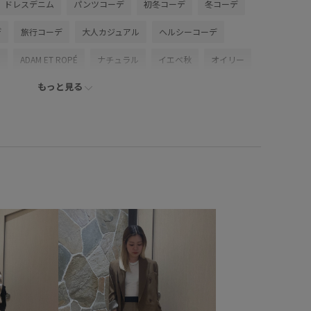
ドレスデニム
パンツコーデ
初冬コーデ
冬コーデ
デ
旅行コーデ
大人カジュアル
ヘルシーコーデ
ム
ADAM ET ROPÉ
ナチュラル
イエベ秋
オイリー
もっと見る
パンツ
デニムパンツ
バッグ
ショルダーバッグ
AS74521
2WAYで使える
LeSportsac
LeSportsac別注
たり
アダムエロぺ雑貨AW
アルパカ
ウォッシュ加工
のアクセント
サイドラインパンツ
サブバッグ
シューズ
ン
スカート
ストラップ
スラックス
デニム生地
ニュアンスがある
ブラウス
ベルト
ボリューム感
縮性
形がかわいい
春夏
着心地が良い
程よい厚み