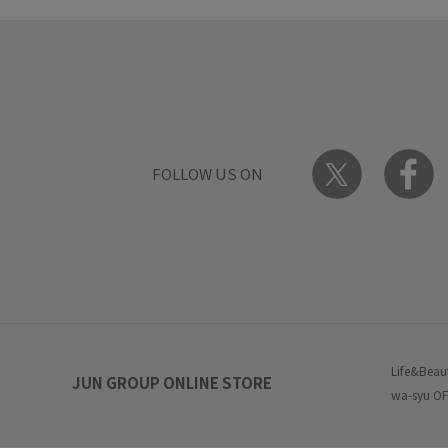
FOLLOW US ON
Life&Beau
JUN GROUP ONLINE STORE
wa-syu OF