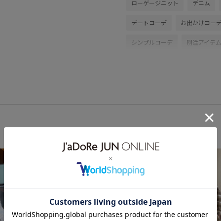
ローゲージニット
デニム
デートコーデ
お出かけコー
シンプルコーデ
別注アイテ
トップス
ニット/セーター
EUX36010
GAM75550
G
きれいめ
ふんわり
ゆっ
カットソー
コーディネート
シンプル
シンプルなデザイ
ドレス
ナイロン
ニット
ポーチ
ユニセックス
伸
細く見える
財布
透け感