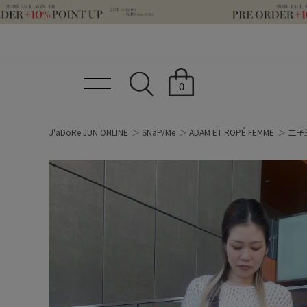
0
J'aDoRe JUN ONLINE
SNaP/Me
ADAM ET ROPÉ FEMME
二子