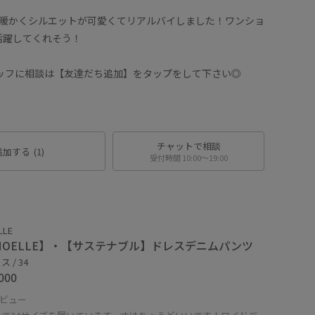
なり暖かくシルエットが可愛くてリアルバイしました！ワンショ
活躍してくれそう！
タッフに相談は【友達だち追加】をタップをして下さい◎
チャットで相談
追加する
(1)
受付時間 10:00〜19:00
LLE
MOELLE】・【サステナブル】ドレスデニムパンツ
 / 34
000
ビュー