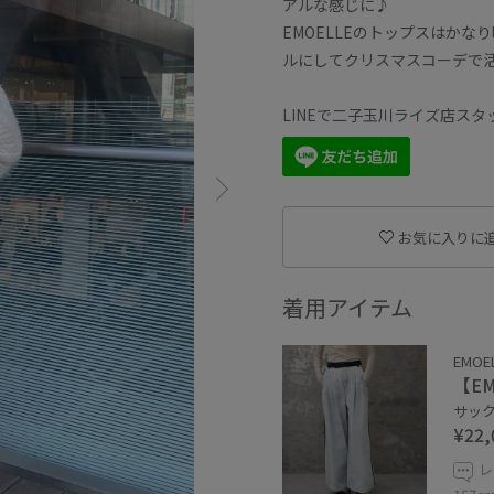
アルな感じに♪
EMOELLEのトップスはか
ルにしてクリスマスコーデで
LINEで二子玉川ライズ店ス
お気に入りに
着用アイテム
EMOE
【E
サックス
¥22,
レ