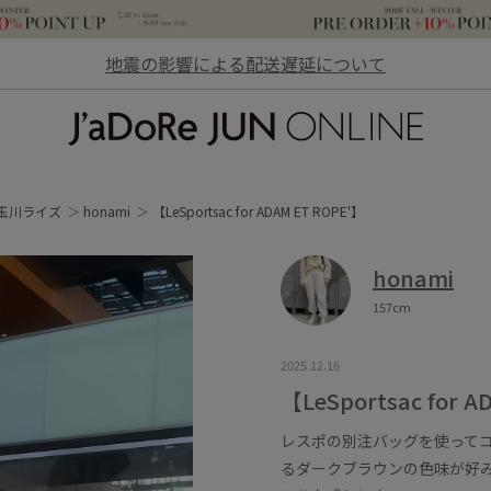
地震の影響による配送遅延について
JaDoRe JUN ONLINE
玉川ライズ
honami
【LeSportsac for ADAM ET ROPE'】
honami
157cm
2025.12.16
【LeSportsac for A
レスポの別注バッグを使って
るダークブラウンの色味が好