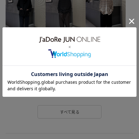
ANZ74060
ANZ74290
junred_24lightouter
junred_bottom
junred_favorite
JUNRed_goods
JUNRed_SS
junred_summergoods
junred_tanktop
mustbuy_accessory_mens
ss_cutandsaw
summergoods
summer_junred
Tシャツ セレクトmen_pickup
プラットフォームシューズ
期間限定イベント対象
通年対応
すべて見る