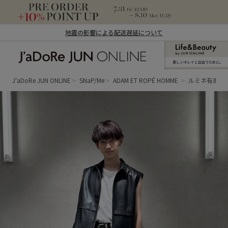
地震の影響による配送遅延について
新しいキレイと出合うために。
J'aDoRe JUN ONLINE（ジャドール ジュ
ン オンライン）
J'aDoRe JUN ONLINE
SNaP/Me
ADAM ET ROPÉ HOMME
ルミネ有楽町