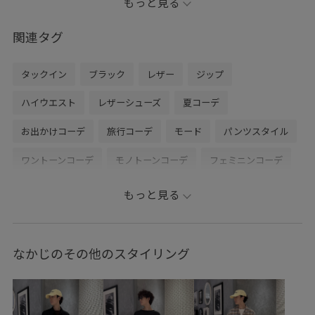
もっと見る
上げました。
関連タグ
※商品カラーはECページをご覧ください。
タックイン
ブラック
レザー
ジップ
----------------------------
コーディネートご覧頂きありがとうございます 是非お気
ハイウエスト
レザーシューズ
夏コーデ
に入り登録もお願い致します◎
お出かけコーデ
旅行コーデ
モード
パンツスタイル
insta→@junred_nakajima
ワントーンコーデ
モノトーンコーデ
フェミニンコーデ
きれいめコーデ
JUNRed
ウェーブ
ブルべ冬
もっと見る
高身長
トップス
タンクトップ
ベスト
パンツ
シューズ
ローファー
ファッション雑貨
ベルト
なかじのその他のスタイリング
アクセサリー
ネックレス
ブレスレット
ANA73000
ANF74000
ANJ74060
ANS74250
ANW74000