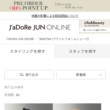
地震の影響による配送遅延について
新しいキレイと出合うために。
J'aDoRe JUN ONLINE（ジャドール ジュ
ン オンライン）
J'aDoRe JUN ONLINE
SNaP/Me (プラットフォームシューズ)
スタイリングを探す
スタッフを探す
絞り込み
新着順
絞り込み条件 :
投稿数 :
62