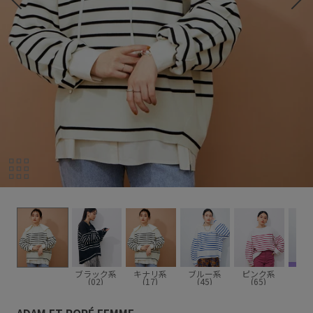
身長:163cm size:F
ブラック系
キナリ系
ブルー系
ピンク系
(02)
(17)
(45)
(65)
ADAM ET ROPÉ FEMME