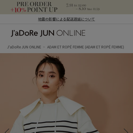
地震の影響による配送遅延について
J'aDoRe JUN ONLINE（ジャドール ジュ
ン オンライン）
J'aDoRe JUN ONLINE
ADAM ET ROPÉ FEMME
(ADAM ET ROPÉ FEMME)