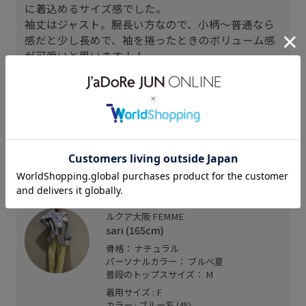
に着込めるサイズ感でした。
袖丈はジャスト。腕長い方なので、小柄〜普通なら
感だと少し長めで、袖を捲ったときのボリューム感
が可愛いと思います！！
【素材感】
接結ニットなので普通のニットでは出ないハリ感が
あり袖のボリュームが素敵です。
【着心地】
ニットで見た目ウォーム感ありですが実際着心地は
暑くなくて今から着れると思います！
ルクア大阪 FEMME
sari (165cm)
骨格： ナチュラル
パーソナルカラー： ブルべ夏
普段のトップスサイズ： M
着用サイズ : F
カラー : ブルー系 (45)