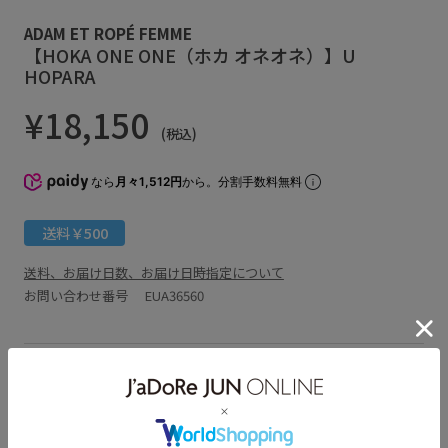
ADAM ET ROPÉ FEMME
【HOKA ONE ONE（ホカ オネオネ）】U
HOPARA
¥18,150
(税込)
なら
月々1,512円
から。分割手数料無料
送料￥500
送料、お届け日数、お届け日時指定について
お問い合わせ番号 EUA36560
アイテム説明
サイズ・素材・お手入れ方法