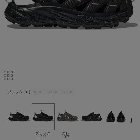
ブラック (01)
ブラック (01)
23
×
24
×
25
×
ブラック
グレー
(01)
(07)