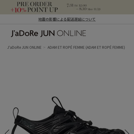
地震の影響による配送遅延について
J'aDoRe JUN ONLINE（ジャドール ジュ
ン オンライン）
J'aDoRe JUN ONLINE
ADAM ET ROPÉ FEMME
(ADAM ET ROPÉ FEMME)