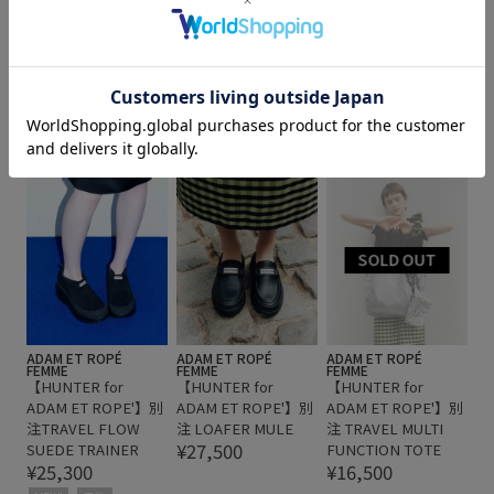
もっと見る
HUNTER for ADAM ET ROPE' シリーズ
ADAM ET ROPÉ
ADAM ET ROPÉ
ADAM ET ROPÉ
FEMME
FEMME
FEMME
【HUNTER for
【HUNTER for
【HUNTER for
ADAM ET ROPE'】別
ADAM ET ROPE'】別
ADAM ET ROPE'】別
注TRAVEL FLOW
注 LOAFER MULE
注 TRAVEL MULTI
¥27,500
SUEDE TRAINER
FUNCTION TOTE
¥25,300
¥16,500