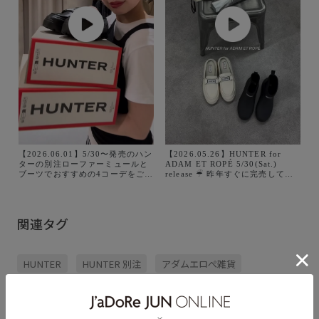
【2026.06.01】5/30〜発売のハン
【2026.05.26】HUNTER for
ターの別注ローファーミュールと
ADAM ET ROPÉ 5/30(Sat.)
ブーツでおすすめの4コーデをご紹
release ☔︎ 昨年すぐに完売してし
介！
まったローファーも…❤︎ 折り畳み
傘も気になる🦭
関連タグ
HUNTER
HUNTER 別注
アダムエロぺ雑貨
別注アイテム
夏雑貨
撥水シューズ