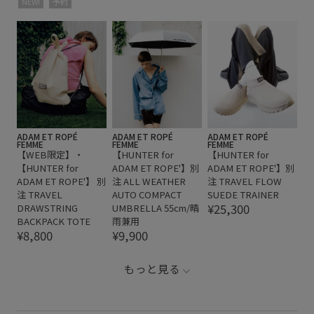
NEW!
予約
ADAM ET ROPÉ
ADAM ET ROPÉ
ADAM ET ROPÉ
FEMME
FEMME
FEMME
【WEB限定】・
【HUNTER for
【HUNTER for
【HUNTER for
ADAM ET ROPE'】別
ADAM ET ROPE'】別
ADAM ET ROPE'】 別
注 ALL WEATHER
注 TRAVEL FLOW
注 TRAVEL
AUTO COMPACT
SUEDE TRAINER
¥25,300
DRAWSTRING
UMBRELLA 55cm/晴
BACKPACK TOTE
雨兼用
¥8,800
¥9,900
もっと見る