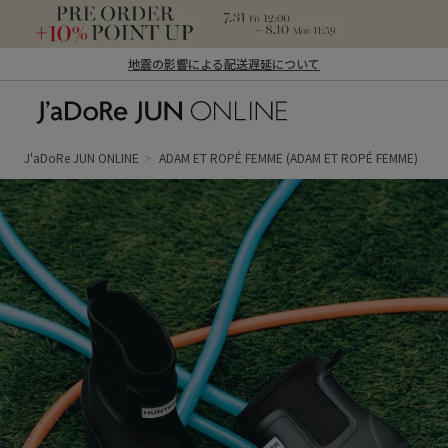
地震の影響による配送遅延について
J'aDoRe JUN ONLINE（ジャドール ジュ
ン オンライン）
J'aDoRe JUN ONLINE
ADAM ET ROPÉ FEMME
(ADAM ET ROPÉ FEMME)