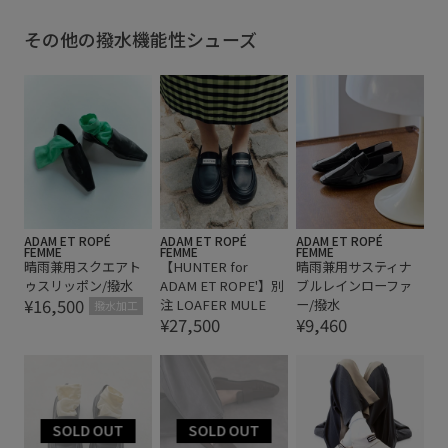
その他の撥水機能性シューズ
ADAM ET ROPÉ
ADAM ET ROPÉ
ADAM ET ROPÉ
FEMME
FEMME
FEMME
晴雨兼用スクエアト
【HUNTER for
晴雨兼用サスティナ
ゥスリッポン/撥水
ADAM ET ROPE'】別
ブルレインローファ
¥16,500
注 LOAFER MULE
ー/撥水
撥水加工
¥27,500
¥9,460