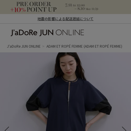
地震の影響による配送遅延について
J'aDoRe JUN ONLINE（ジャドール ジュ
ン オンライン）
J'aDoRe JUN ONLINE
ADAM ET ROPÉ FEMME
(ADAM ET ROPÉ FEMME)