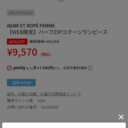
2BUY10%OFF
ADAM ET ROPÉ FEMME
【WEB限定】ハーフZIPコクーンワンピース
40%OFF
通常価格:
¥15,950
¥9,570
(税込)
なら
月々1,595円
から。分割手数料無料
送料￥500
送料、お届け日数、お届け日時指定について
獲得ポイント数
87pt
お問い合わせ番号 GAE56060