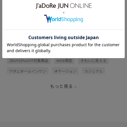
アイテム説明
サイズ・素材・お手入れ方法
関連タグ
2BUY10%OFF対象商品
WEB限定
きれいに見える
アダムオールインワン
オケージョン
カジュアル
クルーネック
コクーンシルエット
サンダル
シボ感
もっと見る
スカート
スニーカー
スポーティ
デコルテがきれい
ナイロン
ハリ感
ボリューム感
ボリューム袖
ポンチ素材
ミュール
レーヨン混
ワンピース
伸縮性
光沢感
切り替え
女性らしい印象