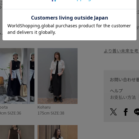
なし3選！👗👗
◇モデル情報
ドライタッチやUV
身長:165cm size:
ピが入荷してま
ェーブが苦手なス
とか着こなした
powered by
ストでコーディネ
※撮影時の光、お
日はワンピに限りま
ング
全てみる
ます。
にしてみてください
m_staff_femme #
ーブ #40代コーデ
より善い未来を考
お問い合わせ
ヘルプ
お支払い方法
bota
Koharu
9cm SIZE:36
175cm SIZE:38