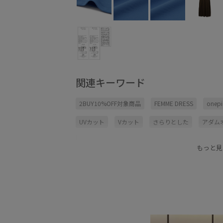
関連キーワード
2BUY10%OFF対象商品
FEMME DRESS
onepi
UVカット
Vカット
さらりとした
アダム
カジュアルすぎない
サングラス
サンダル
もっと見
ストレートシルエット
スニーカー
タック
ポリエステル
マキシワンピース
リラックス
ワンピース26SS
二の腕が隠れる
伸縮性
清涼感
程よい厚み
立体感
薄手