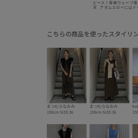
ピース！骨格ウェーブ着こ
👗 ⁡ アダムエロペには
カットの機能性あるワン
す💕 可愛いけど骨格ウ
トレートシルエット、何
い～！ってことで3テイ
ートしました！ ⁡ 暑い
こちらの商品を使ったスタイリ
すよね！🌞+🕶 参考
～🫶 ⁡ #adametrope #ada
アダムエロペ #骨格ウェ
まつむらなおみ
まつむらなおみ
Ku
159cm SIZE:36
159cm SIZE:36
15