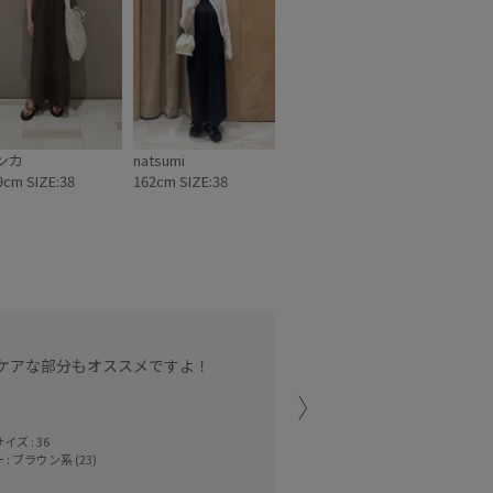
ンカ
natsumi
9cm SIZE:38
162cm SIZE:38
とてもシンプルで楽ちんな
ケアな部分もオススメですよ！
家で洗えて、シワもつかな
涼しくさらっと着れるので
イズ : 36
京都店
 : ブラウン系 (23)
まつむらなおみ (