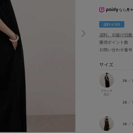
なら
月々
送料￥500
送料、お届け日数
獲得ポイント
お問い合わせ番号 
サイズ
36
／
ブラック
（01）
38
／
36
／