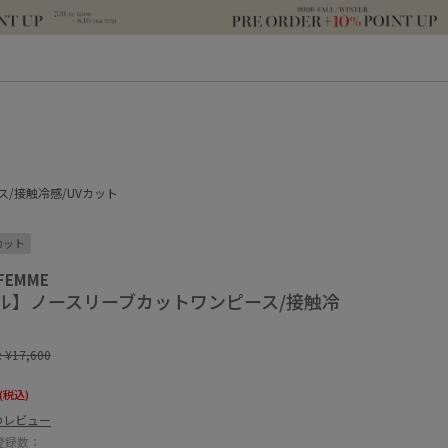
/接触冷感/UVカット
カット
 FEMME
ル】ノースリーブカットワンピース/接触冷
:
¥17,600
(税込)
のレビュー
登録数：