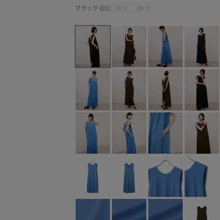
ブラック (01)
36
×
38
×