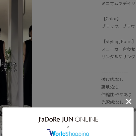
ミニマムでデイリ
【Color】
ブラック、ブラウ
【Styling Point
スニーカー合わせ
サンダルやサング
---------------
透け感:なし
裏地:なし
伸縮性:ややあり
光沢感:なし
生地の厚さ:やや
開き方:かぶり
ポケット:あり
---------------
の時期欲しくなるワン