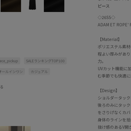
ピース
◇26SS◇
ADAM ET ROPE'
【Material】
ポリエステル素材
程よい厚みがあり
力。
ece_pickup
SALEランキングTOP100
UVカット機能に加
オールインワン
カジュアル
む季節でも快適に
ジャージ
ジョーゼット
る
【Design】
デイリー使い
ノースリーブ
ショルダータック
スタイル
ワンピース
後ろのみにタック
をさりげなくカバ
夏の機能素材アイテム
快適
抜け感
身体のラインを拾
抜け感のあるV開