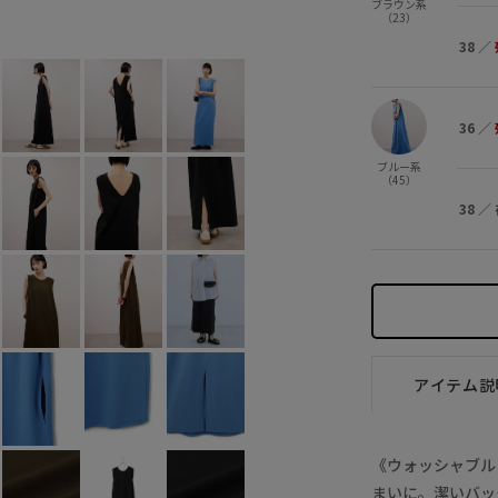
ブラウン系
ブラウン系 (23)
36
×
38
残り
（23）
38
／
36
／
ブルー系
（45）
38
／
アイテム説
《ウォッシャブル
まいに。潔いバッ