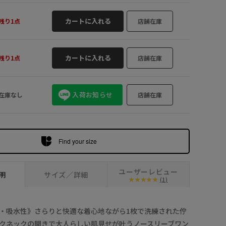
1点
ブルー系 (45
カートに入れる
残り1点
店舗在庫
カートに入れる
残り1点
店舗在庫
入荷お知らせ
在庫なし
店舗在庫
Find your size
ユーザーレビュー
明
サイズ／詳細
(1)
・吸水性》さらりと快適な着心地ながら1枚で洗練された佇
クネックの開きで大人らしい肌見せが叶うノースリーブワン