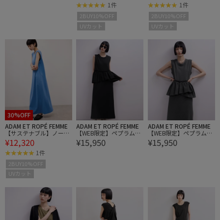
ス
ス/接触冷感/UVカット
ス/接触冷感/UVカット
1件
1件
2BUY10%OFF
2BUY10%OFF
UVカット
UVカット
30%OFF
ADAM ET ROPÉ FEMME
ADAM ET ROPÉ FEMME
ADAM ET ROPÉ FEMME
【サステナブル】ノース
【WEB限定】ペプラムロ
【WEB限定】ペプラムロ
¥12,320
¥15,950
¥15,950
リーブカットワンピー
ングワンピース
ングワンピース
ス/接触冷感/UVカット
1件
2BUY10%OFF
UVカット