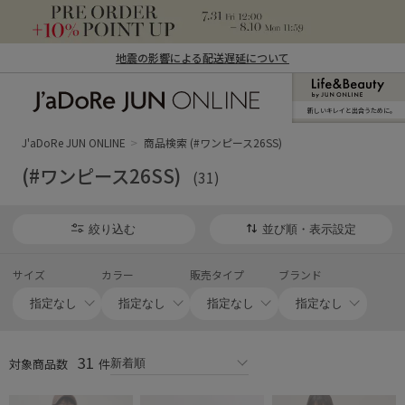
地震の影響による配送遅延について
新しいキレイと出合うために。
J'aDoRe JUN ONLINE（ジャドール ジュ
ン オンライン）
J'aDoRe JUN ONLINE
商品検索 (#ワンピース26SS)
(#ワンピース26SS)
(31)
絞り込む
並び順・表示設定
サイズ
カラー
販売タイプ
ブランド
31
対象商品数
件