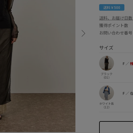
送料￥500
送料、お届け日数
獲得ポイント
お問い合わせ番号 
サイズ
F
／
ブラック
（01）
F
／
ホワイト系
（12）