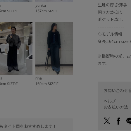
生地の厚さ:薄手
i
yurika
5cm SIZE:F
157cm SIZE:F
開き方:かぶり
ポケット:なし
---------------
◇モデル情報
身長:164cm size:
※撮影時の光、お
ます。
ta
rina
4cm SIZE:F
160cm SIZE:F
お問い合わせ
ヘルプ
お支払い方法
もタイト目をおすすめします！
シアー素材では珍しいワン