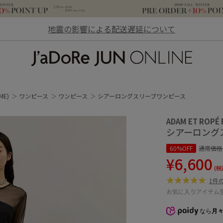
地震の影響による配送遅延について
JaDoRe JUN ONLINE
ME)
ワンピース
ワンピース
シアーロングスリーブワンピース
ADAM ET ROPÉ
シアーロング
60%OFF
通常価格
¥6,600
(税
1件
お気に入りアイテム
なら
月々