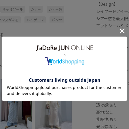
【Design】
キャミソール
シアー
シアー感
レイヤードアイテ
シアー感を最大限
アンスがある
ハイゲージ
パンツ
アウトシームやメ
%
ミニマル
ロングスリーブ
る
【Color】
透明感
ベーシックなブラ
【Styling Point
ング
全てみる
インナーにキャミ
め。
ジャケットなどを
---------------
透け感:あり
裏地:なし
伸縮性:あり
光沢感:なし