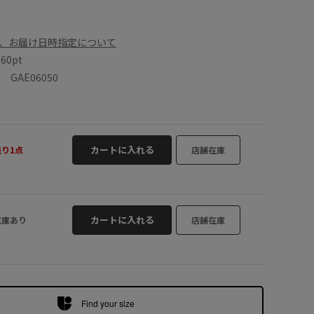
、お届け日時指定について
数
60pt
GAE06050
カートに入れる
残り1点
店舗在庫
カートに入れる
在庫あり
店舗在庫
Find your size