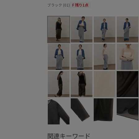
ブラック (01)
F
残り1点
関連キーワード