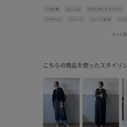
こなれ感
ふくらみ
アダムオールインワン
ジャケット
ジャージ
ジャージ素材
ニュ
ベーシック
ポリエステル
ポリエステル100
もっと見
ワンピース
伸縮性
天竺
薄手
透け感
こちらの商品を使ったスタイリ