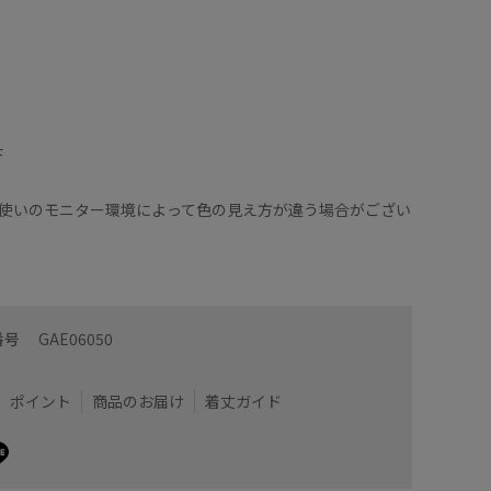
F
使いのモニター環境によって色の見え方が違う場合がござい
番号
GAE06050
ポイント
商品のお届け
着丈ガイド
ピースなのでトップス、ボトムス両方でレイヤードを楽
長さはあ