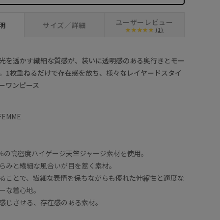
ユーザーレビュー
明
サイズ／詳細
(1)
光を透かす繊細な質感が、装いに透明感のある奥行きとモー
。1枚重ねるだけで存在感を放ち、様々なレイヤードスタイ
ーワンピース
 FEMME
0％の高密度ハイゲージ天竺ジャージ素材を使用。
らみと繊細な風合いが目を惹く素材。
ることで、繊細な表情を保ちながらも優れた伸縮性と適度な
ーな着心地。
感じさせる、存在感のある素材。