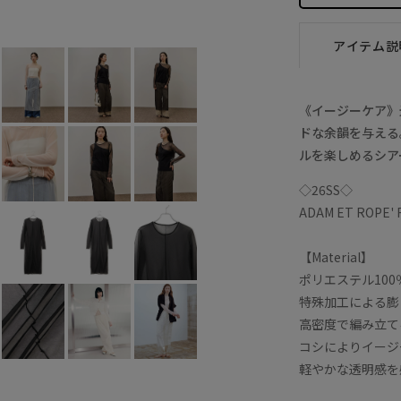
ホワイト系 (12)
F
○
アイテム説
《イージーケア》
ドな余韻を与える
ルを楽しめるシア
◇26SS◇
ADAM ET ROPE'
【Material】
ポリエステル10
特殊加工による膨
高密度で編み立て
コシによりイージ
軽やかな透明感を