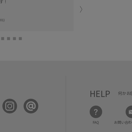
す！
しめます。
縦のラインが出てすっきり
少しストレッチもはいって
01)
す。
鳥栖プレミアムア
yurika (157cm
HELP
何かお
FAQ
お問い合わ