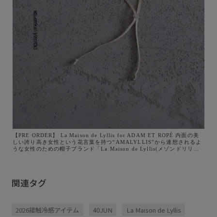
【PRE ORDER】 La Maison de Lyllis for ADAM ET ROPÉ 内面の美
しい誇り高き女性という花言葉を持つ“AMALYLLIS”から連想されるよ
うな女性のための帽子ブランド「La Maison de Lyllis(メゾンドリリ
ス)」と今回別注したのは、デイリーに使いやすいミニマルなデザインの
ハットやキャップなど帽子3型。 身長に合わせてバランスよく着用でき
るようシルエットやボリュームにこだわり、UVカットや撥水、吸汗性な
ど夏に嬉しい機能を兼ね備えました。 La Maison de Lyllisらしい心地
関連タグ
よいフィット感にADAM ET ROPÉのモードのエッセンスが加わったコ
レクションを ぜひお楽しみください。 ■販売開始 2026.7.2(木) 現在
J'aDoRe JUN ONLINEにて予約受付中です！ ※順次発送予定のため店
舗販売開始日よりも早めに発送される場合がございます。 ■販売場所
2026接触冷感アイテム
40JUN
La Maison de Lyllis
・ADAM ET ROPÉ 全店舗 ・J'aDoRe JUN ONLINE __ ■【La Maison
de Lyllis for ADAM ET ROPÉ 】 別注UV MOUNTAIN CAP