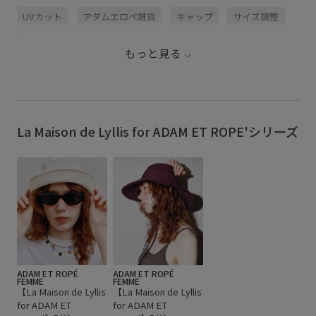
¥13,200(税込み) ・EUU46090 ■【La Maison de Lyllis for ADAM ET
UVカット
アダムエロぺ雑貨
キャップ
サイズ調整
ROPÉ 】 別注UV POTHAT ¥15,400(税込み) ・EUU46070 ■【La
Maison de Lyllis for ADAM ET ROPÉ 】 別注UV HAMPTON
¥17,600(税込み) ・EUU46080 __ lamaisondelyllis adametrope
バックベルト
フィット感
ベルト
jadorejunonline #adametrope #summercap
もっと見る
メゾンドリリス別注
メッシュ
メッシュ素材
別注アイテム
取り外し可能
夏の機能素材アイテム
帽子
幅広
快適
接触冷感
撥水機能
立体感
La Maison de Lyllis for ADAM ET ROPE'シリーズ
通気性
ADAM ET ROPÉ
ADAM ET ROPÉ
FEMME
FEMME
【La Maison de Lyllis
【La Maison de Lyllis
for ADAM ET
for ADAM ET