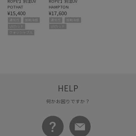
ROPE'】別注UV
ROPE'】別注UV
POTHAT
HAMPTON
¥15,400
¥17,600
通気性
接触冷感
通気性
接触冷感
UVカット
UVカット
ウォッシャブル
HELP
何かお困りですか？