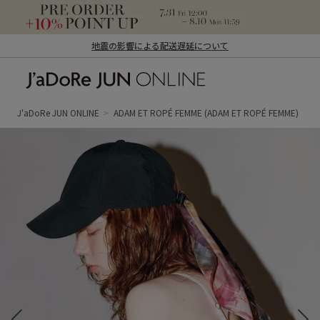
地震の影響による配送遅延について
J'aDoRe JUN ONLINE（ジャドール ジュ
ン オンライン）
J'aDoRe JUN ONLINE
ADAM ET ROPÉ FEMME
(ADAM ET ROPÉ FEMME)