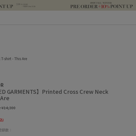
hirt - This Are
OR
D GARMENTS】Printed Cross Crew Neck
 Are
:
¥14,300
込)
登録数：