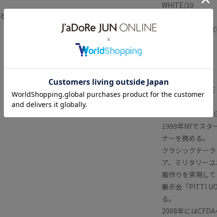
WHITE/10
機能的
毎シーズン
胸ポケット
る
【メーカーサイズ表
M/M
L/L
【メーカー型番】
SW130E,SW133E
【ENGINEERE
1999年NYでスタ
ナーを務める。
クラシックテーラ
ア、ミリタリーユ
服作りを実現して
展示会「PITTI
る。
2008年にはC