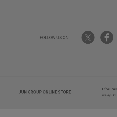
FOLLOW US ON
Life&Beau
JUN GROUP ONLINE STORE
wa-syu OF