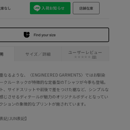
入荷お知らせ
在庫なし
店舗在庫
Find your size
ユーザーレビュー
明
サイズ／詳細
(0)
なるような、〈ENGINEERED GARMENTS〉ではお馴染
ークルーネックが特徴的な定番型のTシャツが今季も登場。
ト、サイドスリットや前後で差をつけた裾など、シンプルな
感じさせるディテールが魅力のオリジナルボディとなってい
クションの象徴的なプリントが施されています。
記/JUN表記】