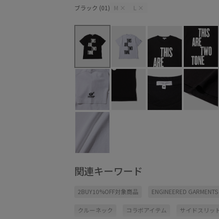
ブラック (01)
M
×
L
×
関連キーワード
2BUY10%OFF対象商品
ENGINEERED GARMENTS
クルーネック
コラボアイテム
サイドスリッ