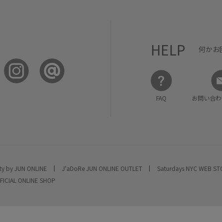
HELP
何かお
FAQ
お問い合わ
ty by JUN ONLINE
J'aDoRe JUN ONLINE OUTLET
Saturdays NYC WEB S
FICIAL ONLINE SHOP