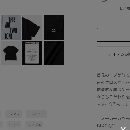
（10）
ホワイト (10)
M
×
L
×
L
／
アイテム説
首元のリブが前で重
みのクロスオーバ
機能的な胸ポケッ
がらもこだわりを
ます。今季のコレ
Tシャツ
アウトドア
【メーカーカラー表
ト
シャツ
シンプル
BLACK/01