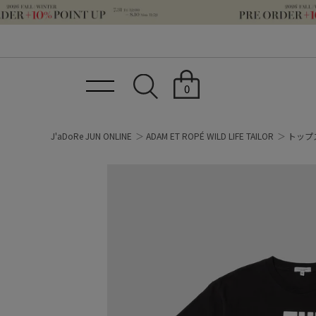
0
J'aDoRe JUN ONLINE
ADAM ET ROPÉ WILD LIFE TAILOR
トップ