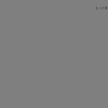
スポーツウェア
スリット
ベスト
定番
もっと見