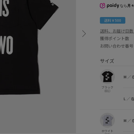
なら
月々
送料￥500
送料、お届け日数
獲得ポイント
お問い合わせ番号 
サイズ
M
／
ブラック
（01）
L
／
M
／
ホワイト