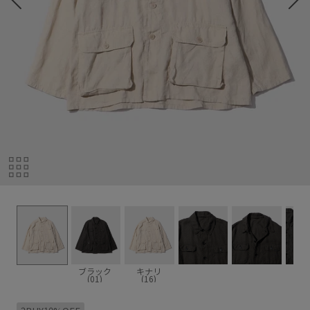
ブラック
キナリ
(01)
(16)