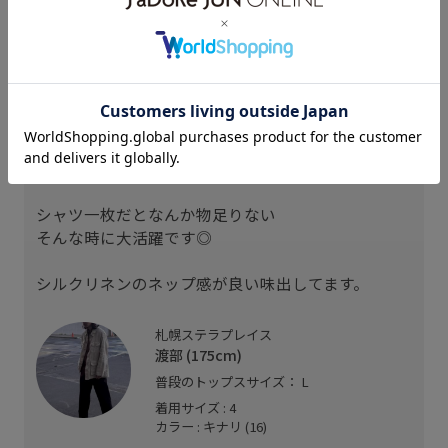
スタッフレビュー
サファリシャツジャケットという名前の通り
羽織りなんだけどシャツ感覚で。
あると嬉しい
汎用性の高いアイテム。
シャツ一枚だとなんか物足りない
そんな時に大活躍です◎
シルクリネンのネップ感が良い味出してます。
札幌ステラプレイス
渡部 (175cm)
普段のトップスサイズ： L
着用サイズ : 4
カラー : キナリ (16)