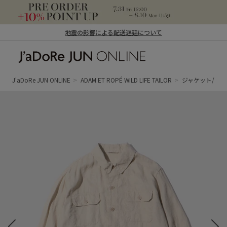
地震の影響による配送遅延について
J'aDoRe JUN ONLINE（ジャドール ジュ
ン オンライン）
J'aDoRe JUN ONLINE
ADAM ET ROPÉ WILD LIFE TAILOR
ジャケット/ア