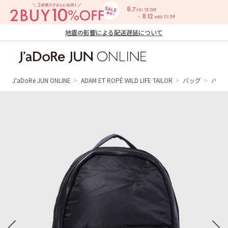
地震の影響による配送遅延について
J'aDoRe JUN ONLINE（ジャドール ジュ
ン オンライン）
J'aDoRe JUN ONLINE
ADAM ET ROPÉ WILD LIFE TAILOR
バッグ
バッ