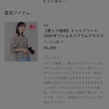
もっと見る
甘めなアイテム同士の組み合わせも、
着用アイテム
落ち着いたモカカラーなら大人っぽく着こなせます◎
VIS
動くたびに揺れるシルエットがきれいで、
【夏トク価格】ドットアソート
お出かけにも特別な日にもおすすめのコーデです
2WAYオフショルペプラムブラウス
ベージュ系 / F
¥5,489
✳︎記載のないものは私物です✳︎
レビュー
✳︎撮影画像は光の当たり具合で色味が異なって見える場合
Fサイズ着用し、着丈はウエストくらいの
がある為、商品の色味は公式の画像をご参照下さい✳︎
ややこんぱくとな丈。ウエスト周りにしっ
かりゴムが入っているデザインで、自然と
ウエストの位置が上がるのでスタイルUP
ご覧いただきありがとうございます
効果も◎オフショルとしてもそのままお召
しいただいてもどちらのスタイルもお勧
め。サラッとした涼しげ素材で夏にピッタ
リです。ヘルシー肌見せアイテムとしても
こちらのスタイリング気に入っていただけたら♡マーク
使えそうです！
でお気に入り登録お願いいたします