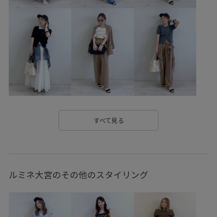
お手入れしやすい
お気に入りアイテム_pickup
さらりとした
みんながチェックしているアイテム_pickup
イージーケア
カジュアル
シワになりにくい
ジャケット
セットアップ
セットアップ対象商品
ソフトタッチ
デイリーで活躍
ニュアンスがある
ビスチェ
ブラウス
ベルト
ベーシック
すべて見る
ポリエステル
マニッシュ
マーメイドスカート
リネン
冷んやり
切り替え
接触冷感
洗濯OK
ルミネ大宮のその他のスタイリング
洗濯機で洗える
着心地が良い
細見え
美easy
美easy_linen_ALL
美easyリネンライク
美シルエット
薄手
透け感