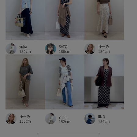
yuka
ゆーみ
SATO
152cm
150cm
160cm
ゆーみ
yuka
IINO
150cm
152cm
159cm