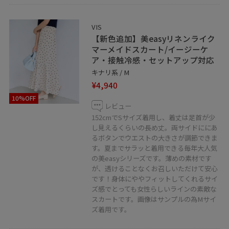
子供がいてもおしゃれを楽しみたい！シンプルなコーデ
VIS
ィネート更新中ですので、気軽にフォローしていただけ
【新色追加】美easyリネンライク
たら嬉しいです。
マーメイドスカート/イージーケ
ア・接触冷感・セットアップ対応
LINEで在庫のお問い合わせや商品、コーディネートのご
キナリ系 / M
¥4,940
相談など是非お気軽にお問い合わせくださいませ。
LINEでルミネ大宮VISスタッフにご相談は【友だち追加】
10%OFF
レビュー
をタップ！！
152cmでSサイズ着用し、着丈は足首が少
し見えるくらいの長め丈。両サイドににあ
るボタンでウエストの大きさが調節できま
す。夏までサラッと着用できる毎年大人気
の美easyシリーズです。薄めの素材です
が、透けることなくお召しいただけて安心
です！身体にややフィットしてくれるサイ
ズ感でとっても女性らしいラインの素敵な
スカートです。画像はサンプルの為Mサイ
ズ着用です。