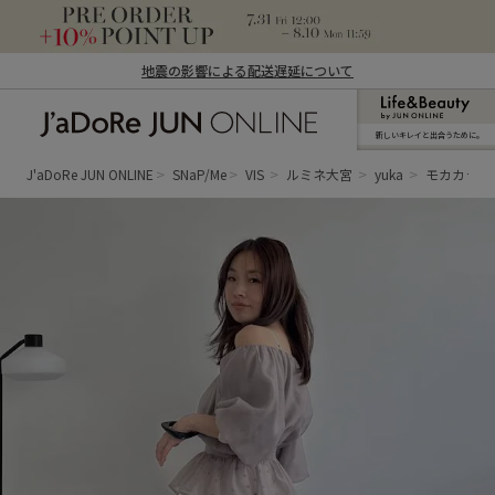
地震の影響による配送遅延について
新しいキレイと出合うために。
J'aDoRe JUN ONLINE（ジャドール ジュ
ン オンライン）
J'aDoRe JUN ONLINE
SNaP/Me
VIS
ルミネ大宮
yuka
モカカラー