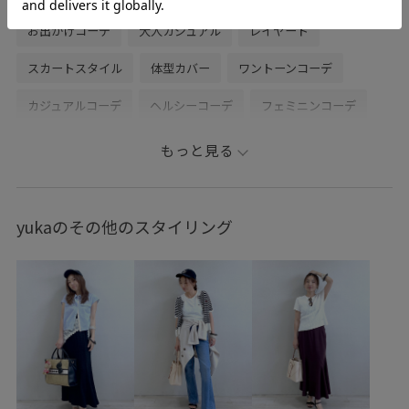
お出かけコーデ
大人カジュアル
レイヤード
スカートスタイル
体型カバー
ワントーンコーデ
カジュアルコーデ
ヘルシーコーデ
フェミニンコーデ
シンプルコーデ
きれいめコーデ
VIS
ナチュラル
もっと見る
イエベ春
ノーマル
低身長
トップス
シャツ/ブラウス
スカート
バッグ
ショルダーバッグ
yukaのその他のスタイリング
BVC36100
BVH16230
BVX46040
Ssize_akisuda
Tシャツ
VIS_2026SS_POLO
VIS_2026SS_POLO2
vis_26ss_summergoods
vis_26ss_summertops
vis_br31
vis_okazakisae_june
vis_okazakisae_may
VIS_smallsize
Wbag_pickup
Wpickup_items