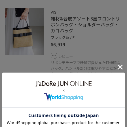
VIS
雑材&合皮アソート3層フロントリ
ボンバッグ・ショルダーバッグ・
カゴバッグ
ブラック系 / F
¥6,919
レビュー
リボンモチーフで綺麗可愛い見た目優勝な
バッグ。ハンドル部分は取り外すことがで
き、ショルダーとしても使える2way仕
様。三層に分かれているので、荷物の整理
もしやすく便利。雑材の素材のタイプはや
やラメが入っていてキラキラします。夏ら
しい涼しげな素材で◎
関連タグ
初夏コーデ
夏コーデ
お仕事コーデ
デートコーデ