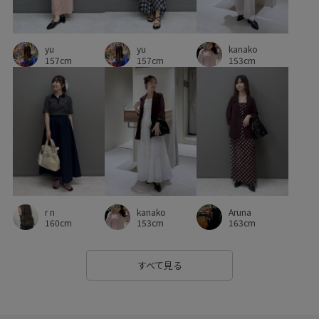
yu
yu
kanako
157cm
157cm
153cm
r n
kanako
Aruna
160cm
153cm
163cm
すべて見る