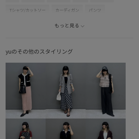
Tシャツ/カットソー
カーディガン
パンツ
スラックス
バッグ
ハンドバッグ
シューズ
もっと見る
ブーツ
アクセサリー
チョーカー
BVA54610
BVK64050
BVM54100
BVS64200
BVX44040
yuのその他のスタイリング
BVZ54540
09WPreorder_pickup
10WPreorder_pickup
24バッグ_pickup
25SALE_pickup
special3days
visgoods
vis_bagpick
vis_dissectionbieasy0614
vis_heartbagdorama
vis_highreviews
vis_pickup
vis_pickupknit
vis_recommendouter2
vis_salepick
vis_spickupbottoms
vis_topspick
vis_umbro25aw
vis_追加
visハート
VIS名品
Wbag_pickup