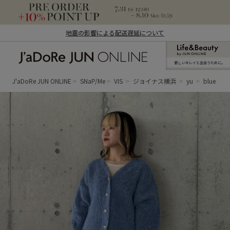
地震の影響による配送遅延について
新しいキレイと出合うために。
J'aDoRe JUN ONLINE（ジャドール ジュ
ン オンライン）
J'aDoRe JUN ONLINE
SNaP/Me
VIS
ジョイナス横浜
yu
blue × b