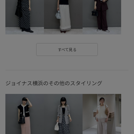
Wbottoms_pickup
Winnerwear_pickup
WINTERSALE_pickup
WINTERSALE_VISpickup
WMボトムス_pickup
Wshoes_pickup
Wトップス_pickup
Wバッグ_pickup
W雑貨_pickup
すべて見る
お気に入り登録数上昇中_WOMEN
美easy
美easy_AW
ジョイナス横浜のその他のスタイリング