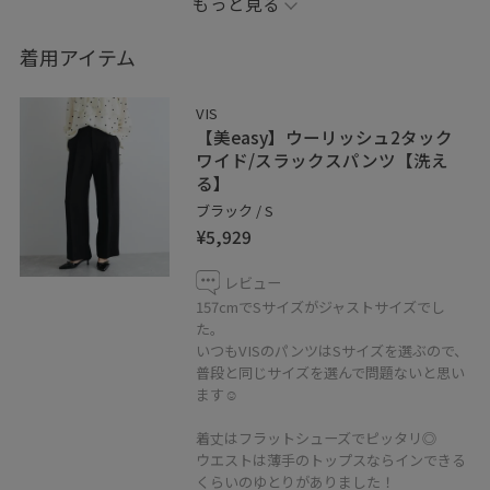
もっと見る
____________________________
着用アイテム
♥お気に入り登録やフォローしていただくと、気になる
VIS
アイテムやコーディネートをいつでもすぐにチェックで
【美easy】ウーリッシュ2タック
きます☺︎
ワイド/スラックスパンツ【洗え
る】
ブラック / S
LINEで在庫のお問い合わせや商品、コーディネートのご
¥5,929
相談など是非お気軽にお問い合わせくださいませ。
LINEでラゾーナ川崎VISスタッフにご相談は【友だち追
レビュー
加】をタップ！！
157cmでSサイズがジャストサイズでし
た。
いつもVISのパンツはSサイズを選ぶので、
普段と同じサイズを選んで問題ないと思い
ます☺︎
着丈はフラットシューズでピッタリ◎
ウエストは薄手のトップスならインできる
くらいのゆとりがありました！