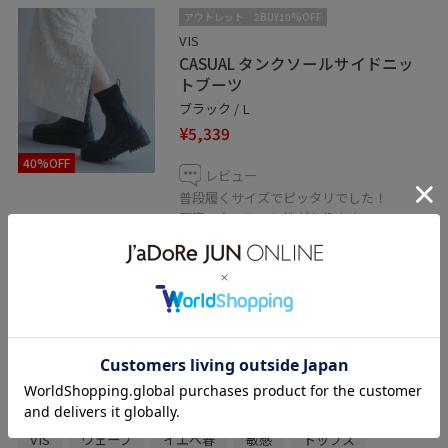
アウトレット
2BUY10%OFF
VIS
CASUAL タンクソールサイドニッ
トブーツ
ブラック / L
¥5,339
40%OFF
レビュー
普段履くサイズでピッタリでした！
厚底でクッション性があります。
先が丸いので横幅は窮屈感なく履けました
◎
関連タグ
初冬コーデ
冬コーデ
お出かけコーデ
推し活コーデ
大人カジュアル
パンツスタイル
カジュアルコーデ
VIS
ウェーブ
イエベ春
敏感
トップス