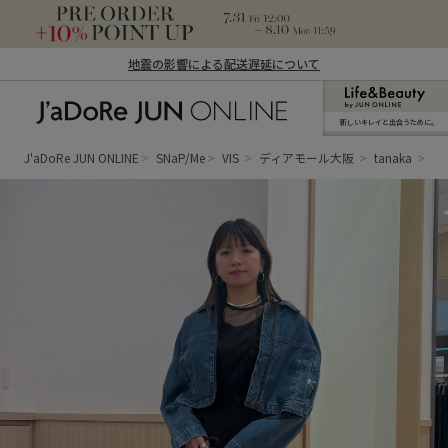
地震の影響による配送遅延について
新しいキレイと出合うために。
J'aDoRe JUN ONLINE（ジャドール ジュ
ン オンライン）
J'aDoRe JUN ONLINE
SNaP/Me
VIS
ディアモール大阪
tanaka
秋