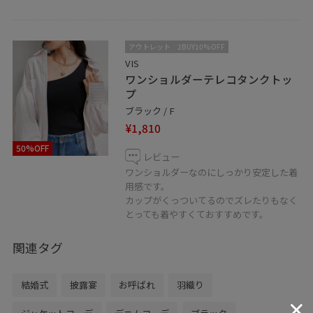
アウトレット
2BUY10%OFF
VIS
ワンショルダーテレコタンクトッ
プ
ブラック / F
¥1,810
50%OFF
レビュー
ワンショルダーなのにしっかり安定した着
用感です。
カップがくっついてるのでズレたりもなく
とっても着やすくておすすめです。
関連タグ
結婚式
披露宴
お呼ばれ
羽織り