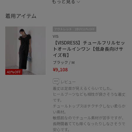
もっと見る
身内や親しい友人の披露宴などでしたらこのくらいカジ
着用アイテム
ュアルでも、実際参列してみた雰囲気は問題なさそうな
のでおすすめです◎
アウトレット
2BUY10%OFF
VIS
【VISDRESS】チュールフリルセッ
少しでもいいなと思っていただけたら、ぜひお気に入り
トオールインワン【低身長向けサ
登録・フォローをお願いします♪
イズ有】
ブラック / M
Instagramには私服など色んなコーディネートを載せてま
¥9,108
40%OFF
すので、お気軽にご覧下さい!
▷@tanaka_mo
レビュー
着丈は足首が見えるくらいでした。
ヒールブーツなども相性が良さそうな着丈
です。
チュールトップスはチクチクしない柔らか
い素材。
敏感肌なのでチュール素材が苦手ですが、
長時間着てても痒くなったりしなさそうで
安心です。