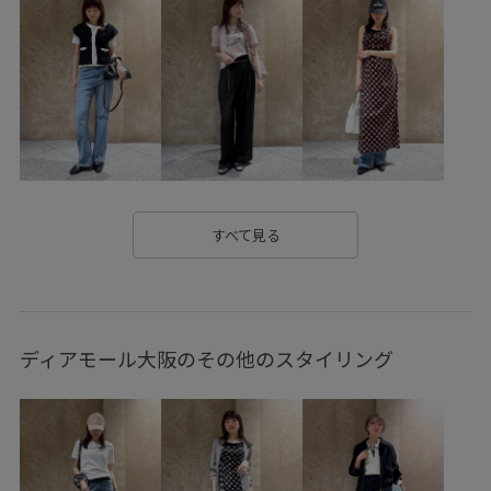
BVF34020
BVL74500
BVX44070
BVZ54010
CIMARRON
mustbuy_shoes_womens
visdress
visgoods
vis_bagpick
vis_cimarron24ss
vis_cityrelax
vis_denim0614
vis_neooffice0510
vis_STAYC240405
vis_STAYC240502
vis_追加
すべて見る
visリボン
vis別注
カップ付き
シマロン
セレモニー
フラットシューズ
リボン
ディアモール大阪のその他のスタイリング
低身長向けサイズあり
別注
春夏
春雑貨
美easyスタイル