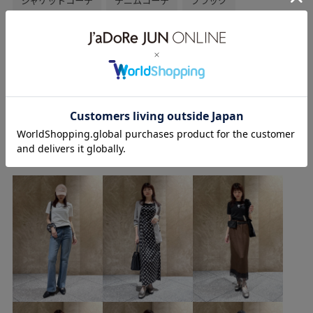
ジャケットコーデ
デニムコーデ
ブラック
ハンドバッグ
スクエア
スクエアバッグ
デニム
ワイド
シルバー
ポインテッドトゥ
フラット
初秋コーデ
秋コーデ
セレモニーコーデ
もっと見る
結婚式コーデ
卒業式コーデ
卒園式コーデ
お出かけコーデ
女子会コーデ
大人カジュアル
tanakaのその他のスタイリング
レイヤード
パンツスタイル
体型カバー
VIS
ナチュラル
イエベ春
敏感
トップス
タンクトップ
ジャケット/アウター
デニムジャケット
オールインワン/サロペット
サロペット/オーバーオール
バッグ
ショルダーバッグ
シューズ
パンプス
アクセサリー
チョーカー
BVA43521
BVE84130