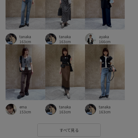
tanaka
tanaka
ayaka
163cm
163cm
166cm
ema
tanaka
tanaka
153cm
163cm
163cm
すべて見る