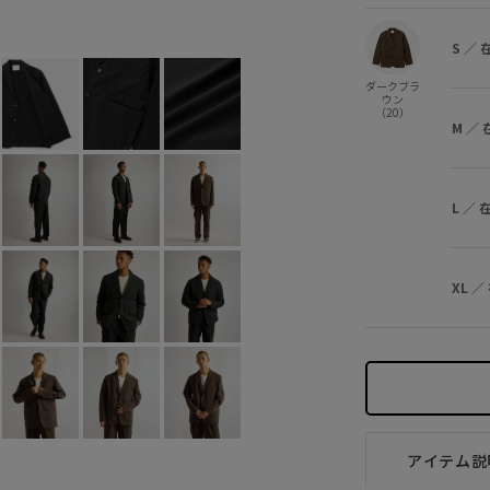
ダークブラウン (20)
S
×
M
×
S
／
ダークブラ
ウン
（20）
M
／
L
／
XL
／
アイテム説