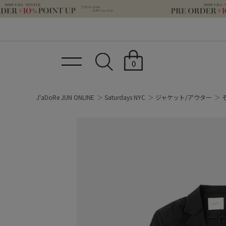
0
J'aDoRe JUN ONLINE
Saturdays NYC
ジャケット/アウター