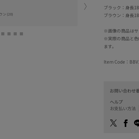
ブラック：身長183c
名古屋
ン (20)
HIRAMATSU (
ブラウン：身長180c
※画像の商品はサ
※実際の商品と色
ます。
Item Code：BBV
お問い合わせ
ヘルプ
お支払い方法