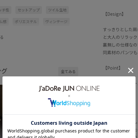
ッチ性
セットアップ
ツイル生地
【Design】
ム感
ポリエステル
ヴィンテージ
すっきりとした肩
と大人のリラック
る
裏無しの仕様なの
同素材のパンツも
【Point】
ング
全てみる
計算されたパター
ャケットです。
【Material】
高密度で織り込ん
レッチ性を加えた
ヴィンテージ調の