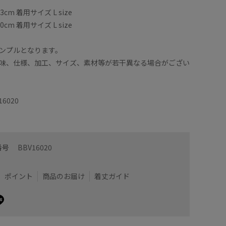
m 着用サイズ L size
すっきり
着用サイズ : S
155cm)
カラー : ダークブラウン (20)
m 着用サイズ L size
人のリラ
裏無しの
同素材の
ンプルとなります。
味、仕様、加工、サイズ、素材等が若干異なる場合がござい
【Point】
計算され
16020
ットです
【Materi
高密度で
番号
BBV16020
チ性を加
ヴィンテ
ポイント
商品のお届け
着丈ガイド
【Compos
組成：ポリ