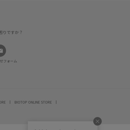
【Country
原産国：MAD
【Size S
困りですか？
S/ 着丈 72
M/ 着丈 74
L/ 着丈 76
せフォーム
XL/ 着丈 7
TORE
BIOTOP ONLINE STORE