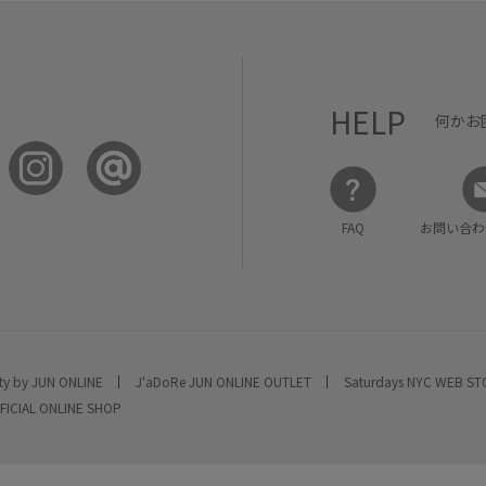
HELP
何かお
FAQ
お問い合わ
ty by JUN ONLINE
J'aDoRe JUN ONLINE OUTLET
Saturdays NYC WEB S
FICIAL ONLINE SHOP