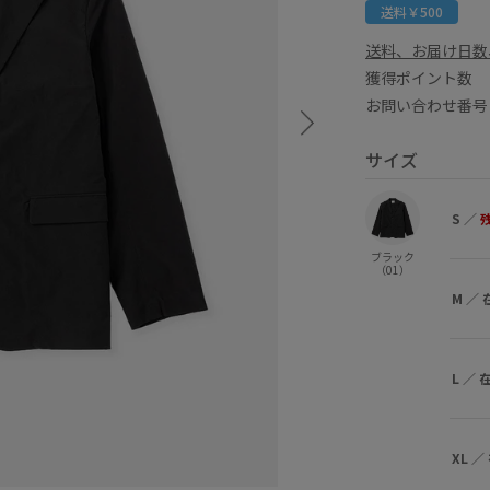
送料￥500
送料、お届け日数
獲得ポイント
お問い合わせ番号 
サイズ
S
／
ブラック
（01）
M
／
L
／
XL
／