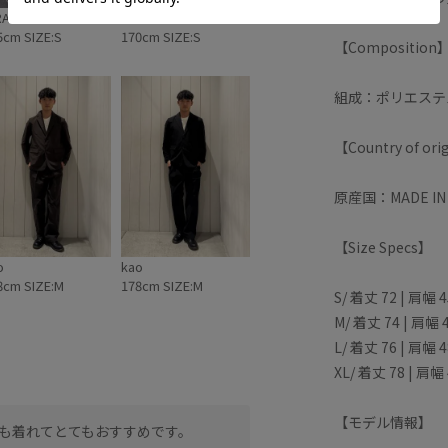
RAMATSU
SATORI
5cm SIZE:S
170cm SIZE:S
【Composition
組成：ポリエステル
【Country of ori
原産国：MADE IN 
【Size Specs】
o
kao
8cm SIZE:M
178cm SIZE:M
S/ 着丈 72 | 肩幅 
M/ 着丈 74 | 肩幅 
L/ 着丈 76 | 肩幅 
XL/ 着丈 78 | 肩幅
【モデル情報】
も着れてとてもおすすめです。
ペーパータッチで上品さと