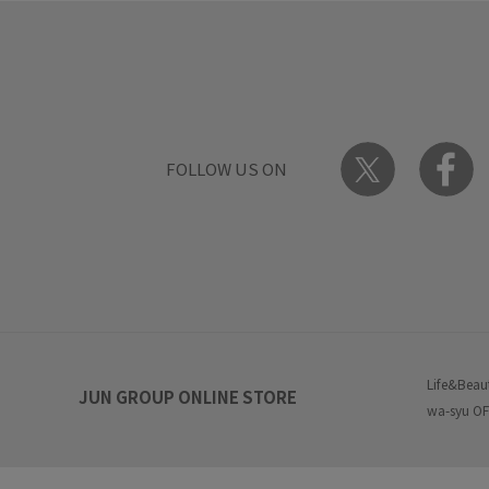
FOLLOW US ON
Life&Beau
JUN GROUP ONLINE STORE
wa-syu OF