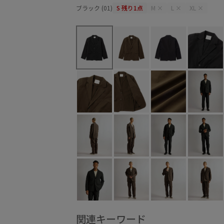
ブラック (01)
S
残り1点
M
×
L
×
XL
×
関連キーワード