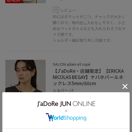
40%OFF
レビュー
中にはポケットが二つ、チャックが大きく
開くので、物の出し入れもしやすく、小さ
めなペットボトルなども入れられそうなサ
イズ感です。
ショルダー紐は取り外し可能です。
SALON adam et ropé
【J'aDoRe・店舗限定】【ERICKA
NICOLAS BEGAY】ナバホパールネ
ックレス5mm/60cm
シルバー / F
¥41,580
レビュー
シルバー素材で、普段シルバーをつけない
方にもお勧めしたいハンドメイドならでは
の暖かさが魅力のシリーズ。