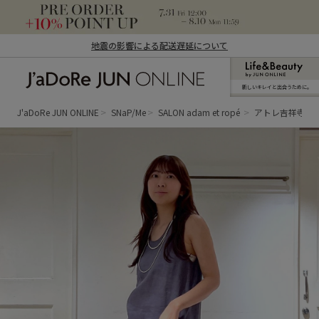
地震の影響による配送遅延について
新しいキレイと出合うために。
J'aDoRe JUN ONLINE（ジャドール ジュ
ン オンライン）
J'aDoRe JUN ONLINE
SNaP/Me
SALON adam et ropé
アトレ吉祥寺