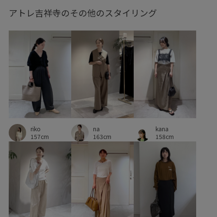
アトレ吉祥寺のその他のスタイリング
レイヤード
ロングワンピース
ワイドパンツ
上品
優雅
光沢感
取り外し可能
大人カジュアル
女性らしさ
安定感
幅広
快適
快適なはき心地
抜け感
日本製
春夏
普段使い
本革
柔らかい風合い
汗ばむ季節も快適
活躍する一着
着回しやすい
知的
立体感
肌触りが良い
華やか
na
kana
riko
薄手
財布
透け感
通気性
防臭加工
麻
163cm
158cm
157cm
麻素材