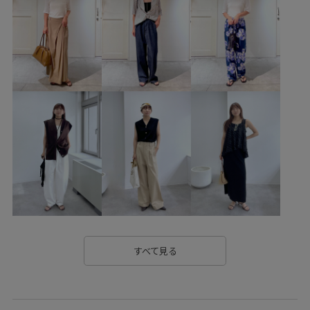
2WAYで使える
onepiece_pickup
Tシャツ
WEB限定
きれいめ
こなれ感
さりげないアクセント
なめらか
ウォッシュ加工
オールインワン
カジュアル
カジュアルすぎない
ゴム仕様
サイズ調整
サンド
シボ感
シャツ
シンプル
ジャケット
スタイルアップ
スッキリ
ストラップ
ストレスフリー
スリップ
セット
セットアップ
タンクトップ
チクチクしない
ナチュラル
ニュアンスがある
ノースリーブ
パール
フェミニン
すべて見る
フラットサンダル
フリル
ブラウス
ポリエステル
ポーチ
ミニマル
ミラー
リネン
リング