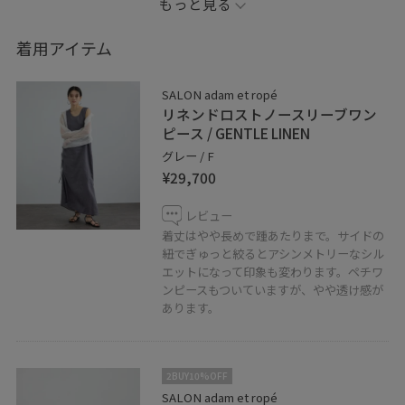
もっと見る
※撮影場所やライティング、お使いのモニター環境によ
って色の見え方が異なる場合がございます。
着用アイテム
※商品のカラーは詳細画像の色味をご参照ください。
SALON adam et ropé
リネンドロストノースリーブワン
公式Instagramも始めました《@salonadametrope_en》
ピース / GENTLE LINEN
お店のことやスタイリングだけでなく、好きなことを載
グレー / F
¥29,700
せています。ぜひチェックしてください！
レビュー
✏︎Information
着丈はやや長めで踵あたりまで。サイドの
JUNのアプリのお気に入りのコーディネートや、ショッ
紐でぎゅっと絞るとアシンメトリーなシル
エットになって印象も変わります。ペチワ
プスタッフに♡をタップ！
ンピースもついていますが、やや透け感が
→フォローを頂くと【お気に入り】タブからご覧頂きや
あります。
すくなります。
LINEでのお問い合わせを開始致しました！アトレ吉祥寺
2BUY10%OFF
店スタッフへのご相談は【友達追加】をタップしてくだ
SALON adam et ropé