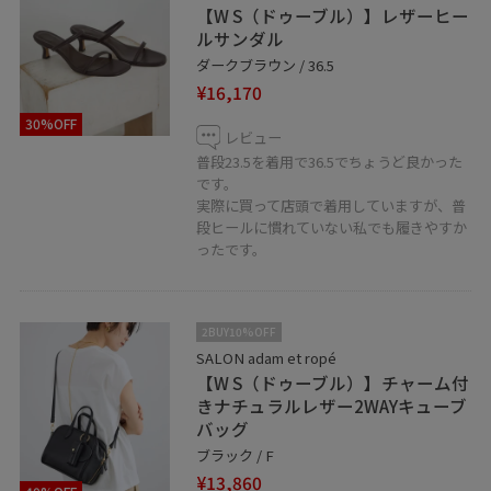
さい。
【W S（ドゥーブル）】レザーヒー
ルサンダル
お気軽にお問合せくださいませ☺︎
ダークブラウン / 36.5
¥16,170
30%OFF
レビュー
普段23.5を着用で36.5でちょうど良かった
です。
実際に買って店頭で着用していますが、普
SALON adam et ropé アトレ吉祥寺店
段ヒールに慣れていない私でも履きやすか
東京都武蔵野市吉祥寺南町1-1-24
ったです。
☎︎0422-22-1493
営業時間 10:00〜21:00
2BUY10%OFF
SALON adam et ropé
【W S（ドゥーブル）】チャーム付
きナチュラルレザー2WAYキューブ
バッグ
ブラック / F
¥13,860