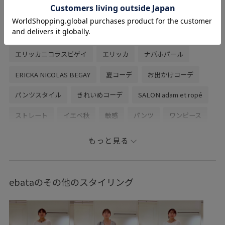
程よく存在感がある5mmサイズの粒です。
関連タグ
エリッカニコラスビゲイ
エリッカ
ナバホパール
ERICKA NICOLAS BEGAY
夏コーデ
お出かけコーデ
パンツスタイル
きれいめコーデ
SALON adam et ropé
ストレート
イエベ秋
敏感
パンツ
ワンピース
バッグ
ショルダーバッグ
シューズ
サンダル
もっと見る
アクセサリー
ネックレス
SBZ56140
SBZ56180
SHA36060
SHE36200
SHS26110
SHX26100
ebataのその他のスタイリング
26SS_salon_BAGSHOSE
26SS_salon_lspant
26SS_salon_weblimited
26summer_salon_WEB