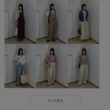
26SS_salon_BAG_SHOSE
Tシャツ
UVケア
Vネック
さりげないアクセント
アンサンブル
アームカバー
イヤリング
ウォーム感
エコファー
オンにもオフにも
カシミヤ
カジュアル
カジュアルすぎない
カラフル
コットン
コットン100%
シャープ
シンプル
スエード
スカート
スッキリ
スラックス
タイト
タンクトップ
ナチュラル
ニット
フロントボタン
プルオーバー
ユニセックス
ラフィア素材
ワンピース
ヴィンテージ
上品
伸縮性
すべて見る
夏らしい素材
定番
小物
履き心地が良い
幅広