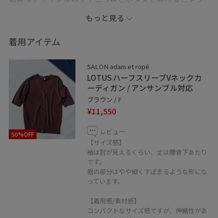
きり着られておすすめです。
もっと見る
伸縮性がよく、軽く柔らかなパイルのような質感で、
着用アイテム
汗染みも気にならないので夏場一枚でも着ていただま
す。
SALON adam et ropé
LOTUS ハーフスリーブVネックカ
_ _ _ _ _ _ _ _ _ _ _ _ _ _ _
ーディガン / アンサンブル対応
ブラウン / F
¥11,550
✏︎Information
レビュー
50%OFF
◼︎フォロー
【サイズ感】
コーディネートを気に入って頂けたら
袖は肘が見えるくらい、丈は腰骨下あたり
です。
アイコンクリック→“♡フォローする”
裾の部分はやや細くすぼまるような形にな
を押して頂けると励みになります！
っています。
◼︎ LINE接客やってます！
【着用感/素材感】
コンパクトなサイズ感ですが、伸縮性があ
商品のお問い合わせや在庫確認など、LINEにてお気軽に