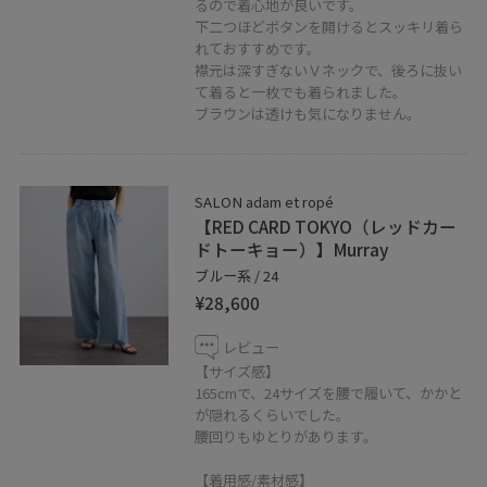
るので着心地が良いです。
お問い合わせ下さい。スタッフがお返事をさせて頂きま
下二つほどボタンを開けるとスッキリ着ら
す。
れておすすめです。
襟元は深すぎないＶネックで、後ろに抜い
LINEでサロン アダム エ ロぺ天王寺MIO店スタッフに相談
て着ると一枚でも着られました。
は【友達だち追加】をタップをして下さい。
ブラウンは透けも気になりません。
SALON adam et ropé
【RED CARD TOKYO（レッドカー
ドトーキョー）】Murray
ブルー系 / 24
¥28,600
レビュー
【サイズ感】
165cmで、24サイズを腰で履いて、かかと
が隠れるくらいでした。
腰回りもゆとりがあります。
【着用感/素材感】