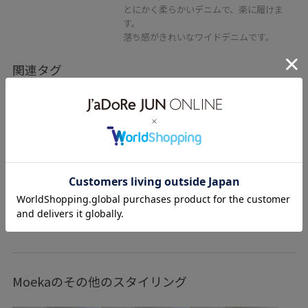
とにかく柔らかいデニムで、楽に履けま
す。
落ち感がきれいなワイドデニムです。
関連タグ
初夏コーデ
夏コーデ
初秋コーデ
お出かけコーデ
旅行コーデ
大人カジュアル
パンツスタイル
カジュアルコーデ
ヘルシーコーデ
SALON adam et ropé
ウェーブ
イエベ秋
乾燥
高身長
トップス
カーディガン
パンツ
デニムパンツ
バッグ
もっと見る
トートバッグ
シューズ
サンダル
アクセサリー
ネックレス
SBA56080
SBS56090
SBX56720
Moekaのその他のスタイリング
SBZ56460
SHK36220
26SS_salon_BAGSHOSE