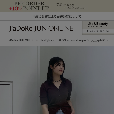
地震の影響による配送遅延について
新しいキレイと出合うために。
J'aDoRe JUN ONLINE（ジャドール ジュ
ン オンライン）
J'aDoRe JUN ONLINE
SNaP/Me
SALON adam et ropé
天王寺MIO
M