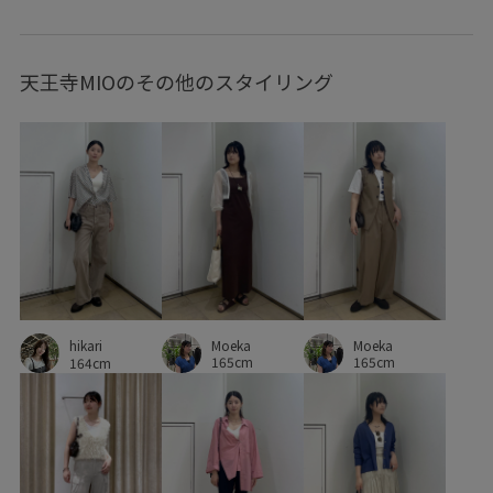
快適
快適な着心地
柔らかい風合い
天王寺MIOのその他のスタイリング
活躍するアイテム
男女兼用
着回しやすい
羽織としても使える
薄手
財布
透け感
遊び心がある
重ね付けもおすすめ
Moeka
Moeka
hikari
165cm
165cm
164cm