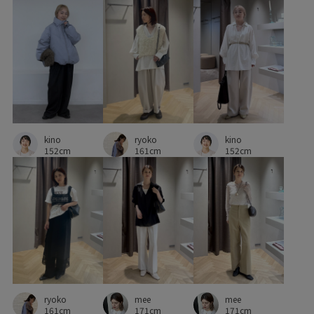
ryoko
kino
kino
161cm
152cm
152cm
ryoko
mee
mee
161cm
171cm
171cm