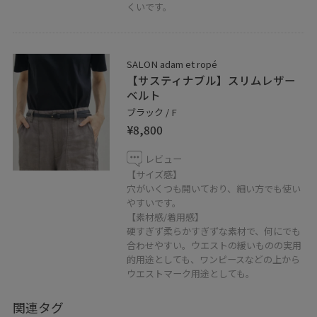
ご利用には、手数料＋送料がかかります。
くいです。
まずは下記LINEからご相談くださいませ^_^
SALON adam et ropé
【サスティナブル】スリムレザー
ベルト
ブラック / F
その他、何でもお気軽にご相談ください♪
¥8,800
SALON adam et ropé
レビュー
東急プラザ銀座店 B2F
【サイズ感】
穴がいくつも開いており、細い方でも使い
03-6264-5910
やすいです。
11:00〜21:00
【素材感/着用感】
硬すぎず柔らかすぎずな素材で、何にでも
合わせやすい。ウエストの緩いものの実用
的用途としても、ワンピースなどの上から
ウエストマーク用途としても。
関連タグ