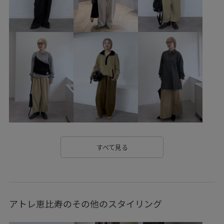
salon_foxseries
salon_rectops
salon_restock
サステナブル
レザー
春夏
すべて見る
アトレ恵比寿のその他のスタイリング