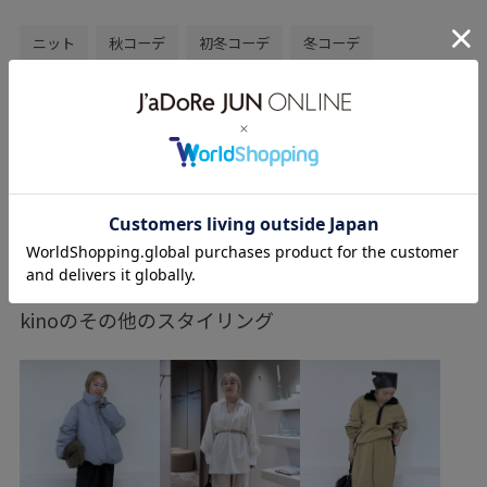
ニット
秋コーデ
初冬コーデ
冬コーデ
お仕事コーデ
授業参観日コーデ
デートコーデ
お出かけコーデ
推し活コーデ
クリスマスコーデ
お正月・初詣コーデ
女子会コーデ
スカートスタイル
体型カバー
モノトーンコーデ
フェミニンコーデ
もっと見る
ベーシック
SALON adam et ropé
ウェーブ
イエベ春
ノーマル
低身長
トップス
kinoのその他のスタイリング
Tシャツ/カットソー
カーディガン
スカート
シューズ
ブーツ
ファッション雑貨
ベルト
SBA64210
SHC34520
SHK34520
SHM34870
SHW43000
24AW30
24aw_recommendtops