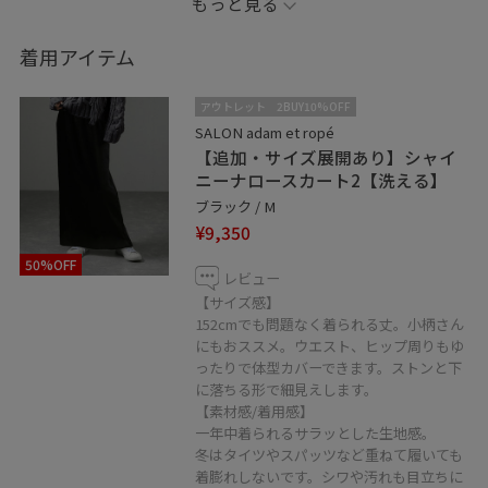
もっと見る
フォローお待ちしてます♡
着用アイテム
いつものニットにベルトでウエストマークしたら
とても新鮮なコーディネートになりました！
アウトレット
2BUY10%OFF
マンネリ化したら、ジャケットやカーディガンの上から
SALON adam et ropé
【追加・サイズ展開あり】シャイ
ベルト使い、おススメです。
ニーナロースカート2【洗える】
ブラック / M
⚫︎フォロー
¥9,350
コーディネートを気に入って頂けたら
50%OFF
アイコンクリック→“♡フォローする”
レビュー
を押して頂けると励みになります！
【サイズ感】
152cmでも問題なく着られる丈。小柄さん
にもおススメ。ウエスト、ヒップ周りもゆ
⚫︎通販
ったりで体型カバーできます。ストンと下
東急プラザ銀座店ではヤマトeコレクトをご利用頂けま
に落ちる形で細見えします。
【素材感/着用感】
す。
一年中着られるサラッとした生地感。
遠方にお住まいの方、外出が難しい方、是非ご利用くだ
冬はタイツやスパッツなど重ねて履いても
さい。
着膨れしないです。シワや汚れも目立ちに