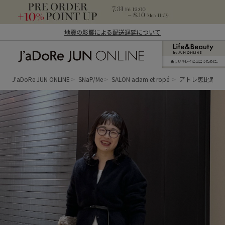
地震の影響による配送遅延について
新しいキレイと出合うために。
J'aDoRe JUN ONLINE（ジャドール ジュ
ン オンライン）
J'aDoRe JUN ONLINE
SNaP/Me
SALON adam et ropé
アトレ恵比寿