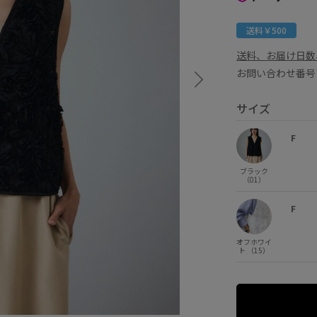
送料￥500
送料、お届け日数
お問い合わせ番号 
サイズ
F
ブラック
（01）
F
オフホワイ
ト （15）