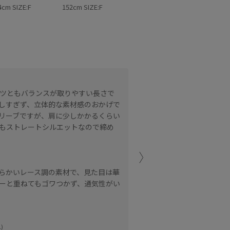
4cm SIZE:F
152cm SIZE:F
程よくゆとりがありますが
ツともバランスが取りやすい長さで
立体感のあるお花モチーフ
しすぎず、立体的な素材感のおかげで
軽い着心地で、コーディネ
リーブですが、肩に少しかかるくらい
もストレートシルエットなので締め
moi salon et r
くに (152cm)
らかいレース調の素材で、見た目は華
ーと重ねてもゴワつかず、通気性がい
)