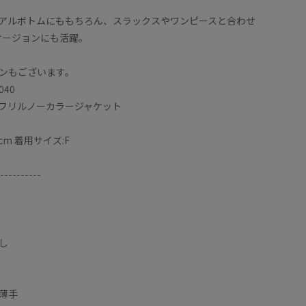
アルボトムにももちろん、スラックスやワンピースと合わせ
ケージョンにも活躍。
ンもございます。
040
フリルノーカラージャケット
cm 着用サイズ:F
----------
し
薄手