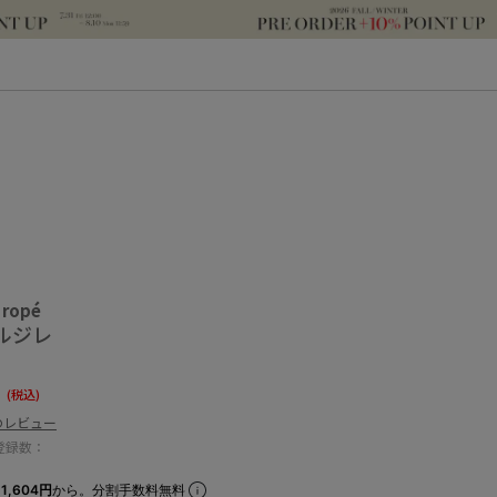
 ropé
ルジレ
0
(税込)
のレビュー
登録数：
1,604円
から。分割手数料無料