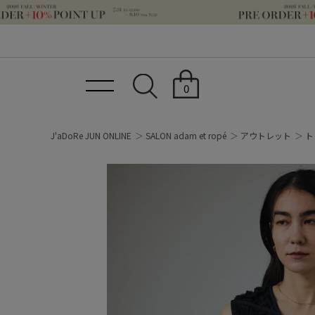
0
J'aDoRe JUN ONLINE
SALON adam et ropé
アウトレット
ト