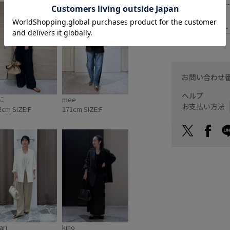
-------------------
■
同素材のジャケ
お問い合わせ
ヘルプ
に
mee
お支払い方法
2cm SIZE:F
171cm SIZE:F
ari
kino