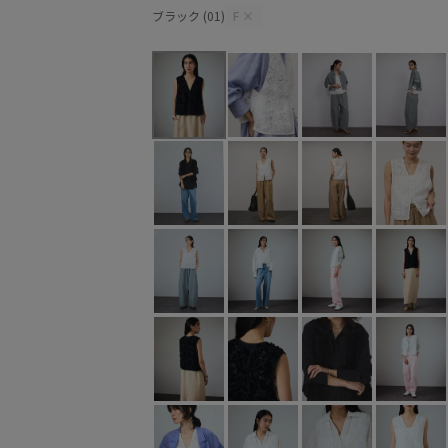
ブラック (01)
F
×