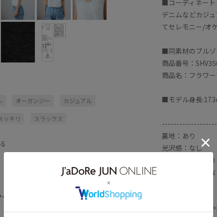
■コーディネート
デニムなどカジュ
てセレモニー/オ
■同素材のブルゾ
商品番号：SHV35
商品名：フラワー
■モデル身長:173
ル
オーガンジー
カジュアル
スッキリ
スラックス
-------------------
裏地：あり
フリル
ブルゾン
モチーフ
る
光沢感：なし
透け感：ややあり
ウエスト：ゴムな
ポケット：なし
ング
伸縮性：なし
全てみる
生地の厚さ：やや