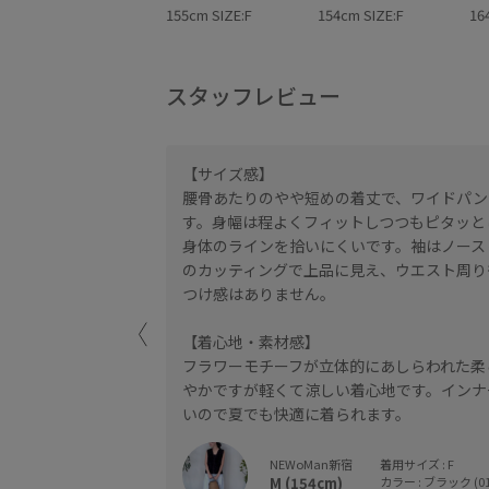
155cm SIZE:F
154cm SIZE:F
16
スタッフレビュー
【サイズ感】
ートにプラスワンし
腰骨あたりのやや短めの着丈で、ワイドパン
す。身幅は程よくフィットしつつもピタッと
と合わせてマニッシ
身体のラインを拾いにくいです。袖はノース
のカッティングで上品に見え、ウエスト周り
つけ感はありません。
【着心地・素材感】
フラワーモチーフが立体的にあしらわれた柔
やかですが軽くて涼しい着心地です。インナ
いので夏でも快適に着られます。
NEWoMan新宿
着用サイズ : F
M (154cm)
カラー : ブラック (01