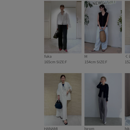
fuka
M
く
165cm SIZE:F
154cm SIZE:F
15
HANAMI
hirom
hik