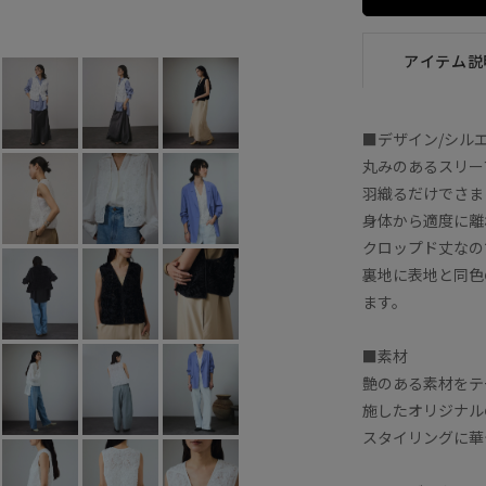
オフホワイト (15)
F
×
アイテム説
■デザイン/シル
丸みのあるスリー
羽織るだけでさま
身体から適度に離
クロップド丈なの
裏地に表地と同色
ます。
■素材
艶のある素材をテ
施したオリジナル
スタイリングに華