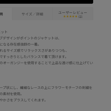
ユーザーレビュー
明
サイズ／詳細
(2)
エット
ブデザインがポイントのジャケットは、
になる存在感抜群の一着。
れるサイズ感でリラックスさがありつつも、
ですっきりとしたバランスで着て頂けます。
のオーガンジーを使用することで上品な透け感に仕上げてい
ープ状にし、繊細なレースの上にフラワーモチーフの刺繍を
の素材を使用。
やかさをプラスしてくれます。