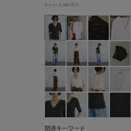
チャコール (06)
F
○
関連キーワード