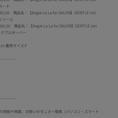
スカート
30 商品名：【Angie La La for SALON】GENTLE inti
ャミソール
30 商品名：【Angie La La for SALON】GENTLE inti
ネックプルオーバー
cm 着用サイズ:F
----------
----------
の照射や角度、お使いのモニター環境（パソコン・スマート
160㎝Ｆ