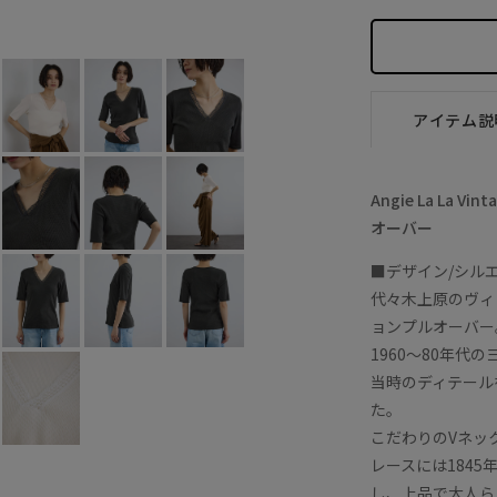
ホワイト (10)
F
×
アイテム説
Angie La L
オーバー
■デザイン/シル
代々木上原のヴィンテ
ョンプルオーバー
1960〜80年
当時のディテール
た。
こだわりのVネッ
レースには1845年
し、上品で大人ら