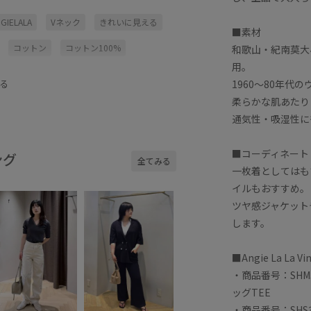
GIELALA
Vネック
きれいに見える
■素材
コットン
コットン100%
和歌山・紀南莫大
用。
ート
デコルテがきれい
パンツ
1960〜80年代
る
レギンス
ヴィンテージ
柔らかな肌あたり
通気性・吸湿性に
材アイテム
快適
抜け感
■コーディネート
ング
全てみる
一枚着としてはも
イルもおすすめ。
ツヤ感ジャケット
します。
■Angie La 
・商品番号：SHM36
ッグTEE
・商品番号：SHS361