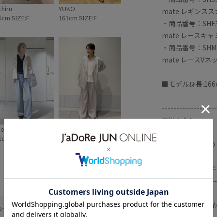
chiru
YUKO
mate レギンス
6cm SIZE:F
161cm SIZE:F
・商品番号：SHF361
mate レースキ
・商品番号：SHM361
mate レースV
■モデル身長:166
-------------------
裏地：なし
e
M
光沢感：なし
1cm SIZE:F
154cm SIZE:F
透け感：ややあり
伸縮性：あり
生地の厚さ：薄手
-------------------
※画像の商品は光
つデコルテラインをきれいに見せてく
【サイズ感】
フォン）により、