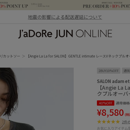
地震の影響による配送遅延について
JaDoRe JUN ONLINE
ツ/カットソー
【Angie La La for SALON】GENTLE intimate レースVネックプ
2BUY10%OFF
通気
SALON adam et
【Angie La 
クプルオーバ
40%OFF
通常価格
¥8,580
(税
2件
お気に入りアイテム