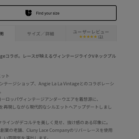
Find your size
ユーザーレビュー
明
サイズ／詳細
(2)
a Vintageコラボ。レースが映えるヴィンテージライクVネックプル
エット
ージショップ、Angie La La Vintageとのコラボレーシ
。
代のヨーロッパヴィンテージアンダーウエアを着想源に、
を再現しながら現代的なシルエットへアップデートしまし
クラインがデコルテを美しく見せ、抜け感のある印象に。
創業の老舗、Cluny Lace Companyのリバーレースを使用
しい雰囲気を演出します。