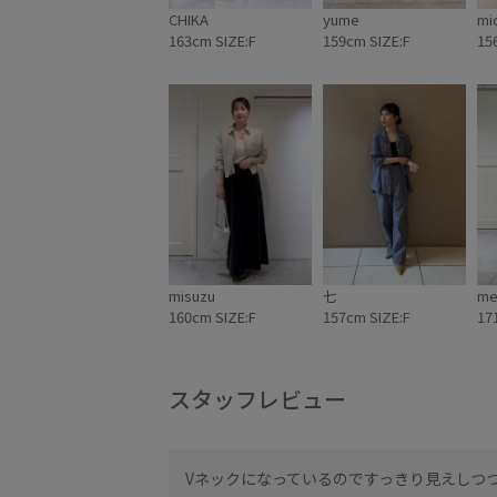
CHIKA
yume
mi
163cm SIZE:F
159cm SIZE:F
15
misuzu
七
me
160cm SIZE:F
157cm SIZE:F
17
スタッフレビュー
Vネックになっているのですっきり見えしつ