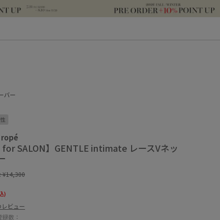
ルオーバー
性
 ropé
La for SALON】GENTLE intimate レースVネッ
ー
:
¥14,300
込)
のレビュー
登録数：