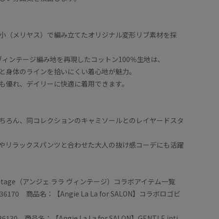
小（メリヤス）で編み立てたオリジナル変形リブ素材を採
のヴィンテージ編み地を再現したコットン100％生地は、
と身体のラインを拾いにくい着心地が魅力。
も優れ、デイリーに快適に着用できます。
ちろん、同コレクションのキャミソールとのレイヤードスタ
やリラックスパンツと合わせた大人の抜け感コーデにも活躍
La Vintage（アンジェ ララ ヴィンテージ）コラボアイテム一覧
170 商品名：【Angie La La for SALON】コラボロゴビ
30 商品名：【Angie La La for SALON】GENTLE inti