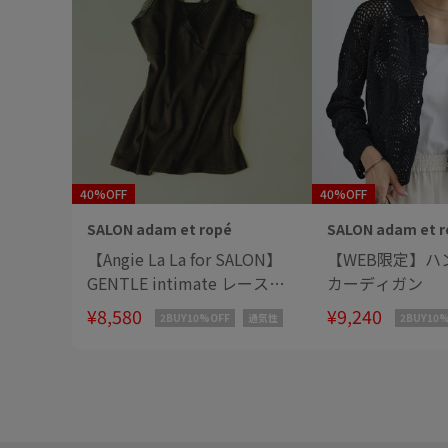
40%OFF
40%OFF
SALON adam et ropé
SALON adam et r
【Angie La La for SALON】
【WEB限定】ハ
GENTLE intimate レースキ
カーディガン
ャミソール
¥8,580
¥9,240
2BUY10%OFF
通気性
2BUY10