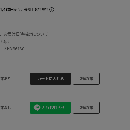
1,430円
から。分割手数料無料
、お届け日時指定について
数
78pt
SHM36130
カートに入れる
在庫あり
店舗在庫
入荷お知らせ
在庫なし
店舗在庫