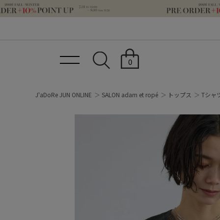
0
J'aDoRe JUN ONLINE
SALON adam et ropé
トップス
Tシャ