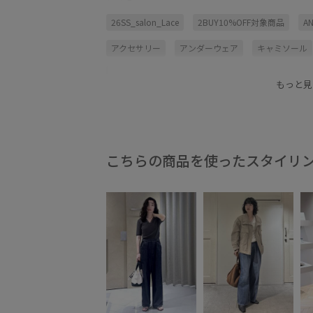
26SS_salon_Lace
2BUY10%OFF対象商品
AN
アクセサリー
アンダーウェア
キャミソール
コラボ
コラボアイテム
ジャケット
スカ
もっと見
プルオーバー
リブ
レイヤードスタイル
ヴィンテージ感
上品
伸縮性
夏の機能素
現代的なシルエット
薄手
透け感
通気性
こちらの商品を使ったスタイリ