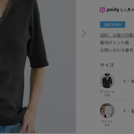
なら
月々
送料￥500
送料、お届け日数
獲得ポイント
お問い合わせ番号 
サイズ
F
／
チャコール
（06）
F
／
ホワイト
（10）