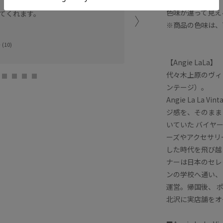
コンパクトですが身体のラ
色味が違って見え
てくれます。
腕が完全に隠れ、脇も見え
【着心地】
※商品の色味は、
柔らかい綿素材。
(10)
伸縮性もあり肌に馴染む感
【Angie LaLa】
NEWoMan高輪店
代々木上原のヴィンテ
CHIKA (163cm
ンテージ）。
Angie La L
ジ感を、そのまま
いていた バイヤ
ーズやアクセサリー
した時代を飛び越
ナーは日本のセレ
ンの学校へ通い、
運営。帰国後、 
北沢に実店舗をオ