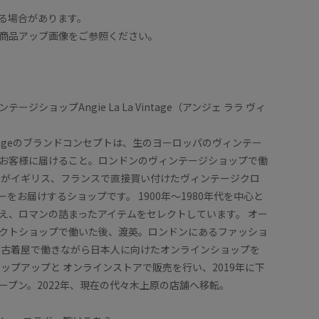
インは拾いすぎないシルエット。袖が少し長めで二の
見頃は程
る場合があります。
ません。
素材はコ
用でき、
商品アップ画像をご参照ください。
オフホワ
覚。
を着用し
着用サイズ : F
ージショップAngie La La Vintage（アンジェ ララ ヴィ
)
カラー : チャコール (06)
a Vintageのブランドコンセプトは、生のヨーロッパのヴィンテー
お客様に届けること。ロンドンのヴィンテージショップで働
ーがイギリス、フランスで直接買い付けたヴィンテージクロ
をお届けするショップです。 1900年〜1980年代を中心と
え、ロマンの詰まったアイテムをセレクトしています。 オー
クトショップで働いた後、渡英。ロンドンにあるファッショ
 古着屋で働きながら日本人に向けたオンラインショップを
ポップアップと オンラインストアで販売を行い、2019年に下
ープン。2022年、現在の代々木上原の店舗へ移転。