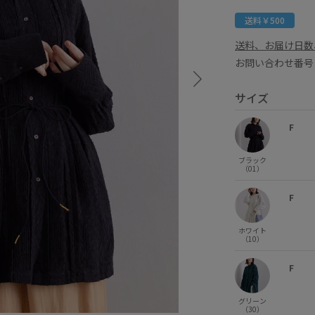
送料￥500
送料、お届け日数
お問い合わせ番号 
サイズ
F
ブラック
（01）
F
ホワイト
（10）
F
グリーン
（30）