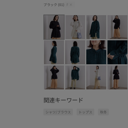
ブラック (01)
F
×
関連キーワード
シャツ/ブラウス
トップス
秋冬