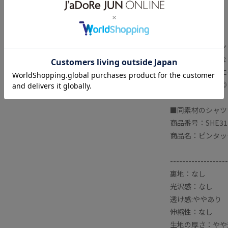
色展開です。
■COORDINATE
フロントオープン
り、様々な着こな
冬場はインナーに
もオススメです◎
■同素材のシャツ
商品番号：SHE31
商品名：ピンタッ
-------------------
裏地：なし
光沢感：なし
透け感:ややあり
伸縮性：なし
生地の厚さ：やや