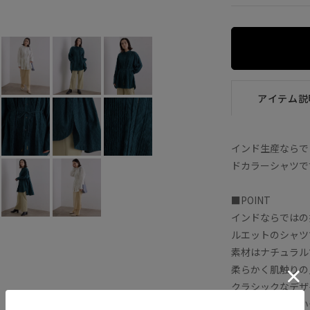
ホワイト (10)
F
×
アイテム説
インド生産ならで
ドカラーシャツで
■POINT
インドならではの
ルエットのシャツ
素材はナチュラル
柔らかく肌触りの
クラシックなデザ
ベーシックに使い