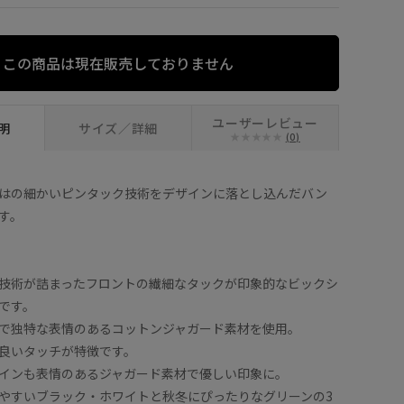
グリーン (30)
この商品は現在販売しておりません
ユーザーレビュー
明
サイズ／詳細
(0)
はの細かいピンタック技術をデザインに落とし込んだバン
す。
技術が詰まったフロントの繊細なタックが印象的なビックシ
です。
で独特な表情のあるコットンジャガード素材を使用。
良いタッチが特徴です。
インも表情のあるジャガード素材で優しい印象に。
やすいブラック・ホワイトと秋冬にぴったりなグリーンの3