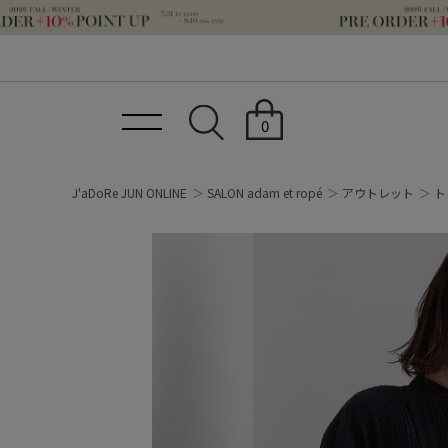
0
J'aDoRe JUN ONLINE
SALON adam et ropé
アウトレット
ト