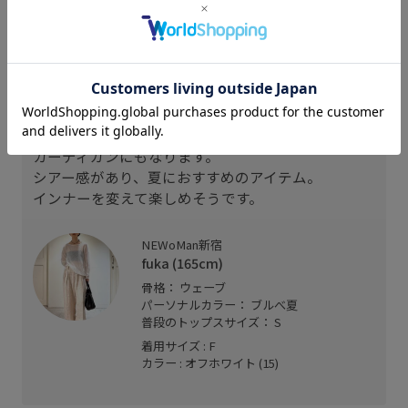
スタッフレビュー
前後2way
カーディガンにもなります。
シアー感があり、夏におすすめのアイテム。
インナーを変えて楽しめそうです。
。
NEWoMan新宿
fuka (165cm)
骨格： ウェーブ
パーソナルカラー： ブルべ夏
普段のトップスサイズ： S
着用サイズ : F
カラー : オフホワイト (15)