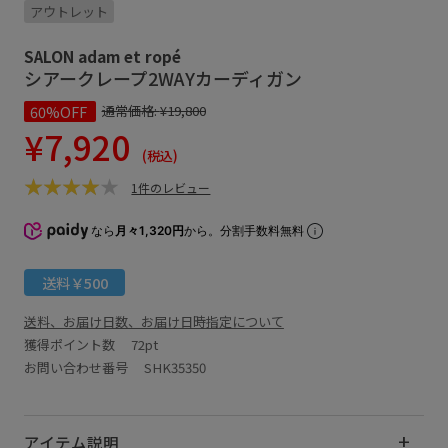
アウトレット
SALON adam et ropé
シアークレープ2WAYカーディガン
60%OFF
通常価格:
¥19,800
¥7,920
(税込)
1件のレビュー
なら
月々1,320円
から。分割手数料無料
送料￥500
送料、お届け日数、お届け日時指定について
獲得ポイント数
72pt
お問い合わせ番号 SHK35350
アイテム説明