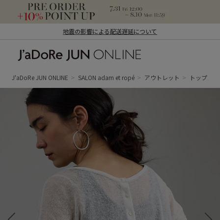
地震の影響による配送遅延について
J'aDoRe JUN ONLINE（ジャドール ジュ
ン オンライン）
J'aDoRe JUN ONLINE
SALON adam et ropé
アウトレット
トップス