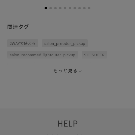
関連タグ
2WAYで使える
salon_preoder_pickup
salon_recommed_lightouter_pickup
SH_SHEER
specialweek
カーディガン
コットン
シアー
もっと見る
シアー感
タイト
タックイン
デザインがポイント
ナイロン
ニット
ハイゲージ
プルオーバー
ボートネック
ポロシャツ
伸縮性
凹凸感
夏場でも快適
快適
快適な着心地
抜け感
薄手
HELP
透け感