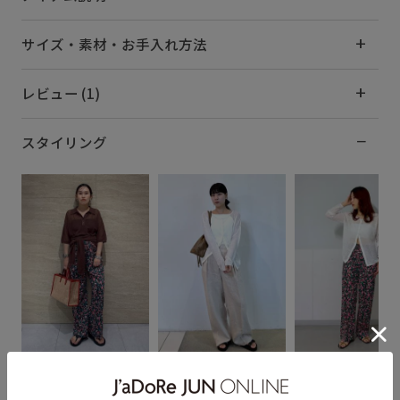
サイズ・素材・お手入れ方法
レビュー (1)
スタイリング
くに
tamami
MIZUKI
152cm
160cm SIZE:F
159cm SIZE:F