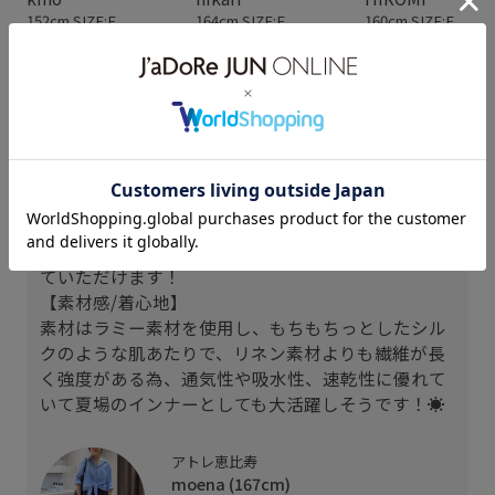
152cm SIZE:F
164cm SIZE:F
160cm SIZE:F
スタッフレビュー
【サイズ感】
体にしっかりとフィットしてくれるサイズ感です！
伸び感もしっかりとあるので、締め付けすぎずに着
ていただけます！
【素材感/着心地】
素材はラミー素材を使用し、もちもちっとしたシル
クのような肌あたりで、リネン素材よりも繊維が長
く強度がある為、通気性や吸水性、速乾性に優れて
いて夏場のインナーとしても大活躍しそうです！☀️
アトレ恵比寿
moena (167cm)