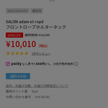
2BUY10%OFF
通気性
SALON adam et ropé
フロントロープホルターネック
30%OFF
通常価格:
¥14,300
¥10,010
(税込)
1件のレビュー
なら
月々1,668円
から。分割手数料無料
送料￥500
送料、お届け日数、お届け日時指定について
獲得ポイント数
91pt
お問い合わせ番号 SHF36140