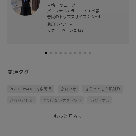
骨格： ウェーブ
パーソナルカラー： イエベ春
普段のトップスサイズ： M〜L
着用サイズ : F
カラー : ベージュ (27)
関連タグ
2BUY10%OFF対象商品
きれいめ
さらっとした肌触り
さらりとした
さりげないアクセント
カジュアル
カーディガン
キャミソール
コットン
シャツ
もっと見る
シルク
シンプル
ジャケット
デザイン性
ニット
ニット素材
パンツ
モチーフ
リネン