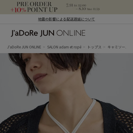
地震の影響による配送遅延について
J'aDoRe JUN ONLINE（ジャドール ジュ
ン オンライン）
J'aDoRe JUN ONLINE
SALON adam et ropé
トップス
キャミソール