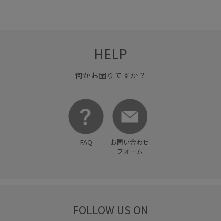
リブ編み
レイヤードスタイル
ワイドパンツ
上品
伸縮性
夏の機能素材アイテム
幅広
快適
HELP
快適な着心地
身体にフィット
通気性
何かお困りですか？
FAQ
お問い合わせ
フォーム
FOLLOW US ON