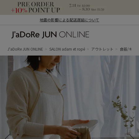
地震の影響による配送遅延について
J'aDoRe JUN ONLINE（ジャドール ジュ
ン オンライン）
J'aDoRe JUN ONLINE
SALON adam et ropé
アウトレット
食器/キッ