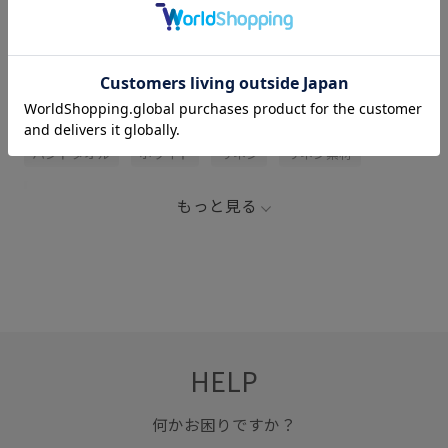
関連タグ
エプロン
キナリ
コットン
タオル
ハンドタオル
ホワイト
リネン
リネン素材
柔らかい風合い
通年対応
通気性
速乾性
もっと見る
食器/キッチン
HELP
何かお困りですか？