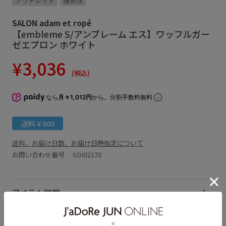
アウトレット
通気性
SALON adam et ropé
【embleme S/アンブレーム エス】ワッフルガー
ゼエプロン ホワイト
¥3,036
(税込)
なら
月々1,012円
から。分割手数料無料
送料￥500
送料、お届け日数、お届け日時指定について
お問い合わせ番号 SDI02170
アイテム説明
サイズ・素材・お手入れ方法