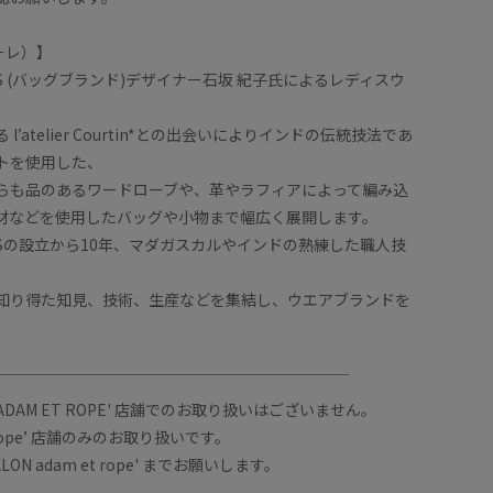
コーレ）】
 PARIS (バッグブランド)デザイナー石坂 紀子氏によるレディスウ
l’atelier Courtin*との出会いによりインドの伝統技法であ
トを使用した、
らも品のあるワードローブや、革やラフィアによって編み込
材などを使用したバッグや小物まで幅広く展開します。
 PARISの設立から10年、マダガスカルやインドの熟練した職人技
知り得た知見、技術、生産などを集結し、ウエアブランドを
。
￣￣￣￣￣￣￣￣￣￣￣￣￣￣￣￣￣￣￣￣￣￣￣
DAM ET ROPE' 店舗でのお取り扱いはございません。
et rope’ 店舗のみのお取り扱いです。
ON adam et rope' までお願いします。