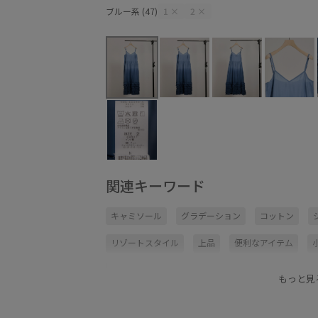
ブルー系 (47)
1
×
2
×
関連キーワード
キャミソール
グラデーション
コットン
リゾートスタイル
上品
便利なアイテム
透け感
重ね着に重宝
もっと見