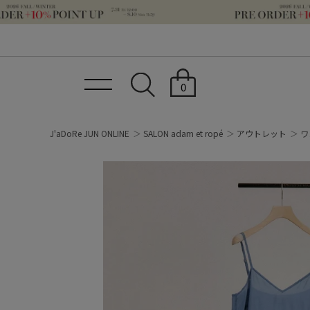
0
J'aDoRe JUN ONLINE
SALON adam et ropé
アウトレット
ワ