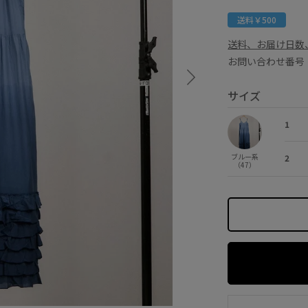
送料￥500
送料、お届け日数
お問い合わせ番号 S
サイズ
1
ブルー系
2
（47）