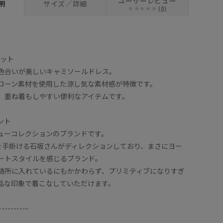
ユーザーレビュー
明
サイズ／詳細
(0)
エット
色合いが美しいキャミソールドレス。
ローン素材を使用した涼し気な素材感が特徴です。
、重ね着もしやすい便利なアイテムです。
ント
ューコレクションのブランドです。
Parisを手掛ける石坂さんがディレクションしており、まさにヨー
ートスタイルを感じるブランド。
随所に入れているにもかかわらず、プリミティブになりすぎ
品な印象で着こなしていただけます。
----------