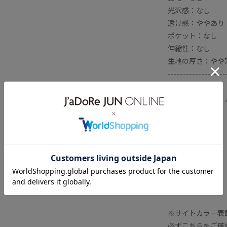
光沢感：なし
透け感：ややあり
ポケット：なし
伸縮性：なし
生地の厚さ：やや
-------------------
【メーカー型番・
メーカー型番
MIR-08
サイズ
F
カラー
47：BLUE
※サイトカラー表
必ずこちらをご確