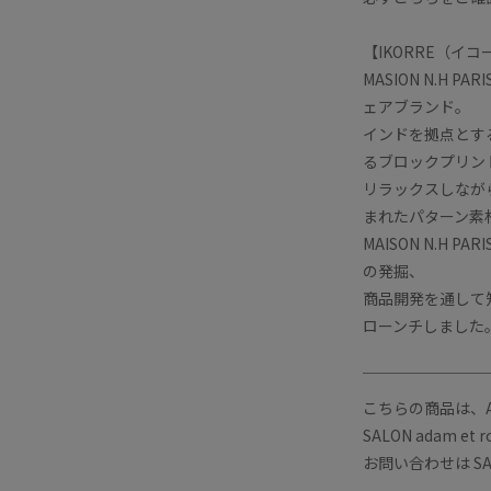
【IKORRE（イ
MASION N.H
ェアブランド。
インドを拠点とする 
るブロックプリン
リラックスしなが
まれたパターン素
MAISON N.H
の発掘、
商品開発を通して
ローンチしました
￣￣￣￣￣￣￣￣
こちらの商品は、A
SALON adam 
お問い合わせは SAL