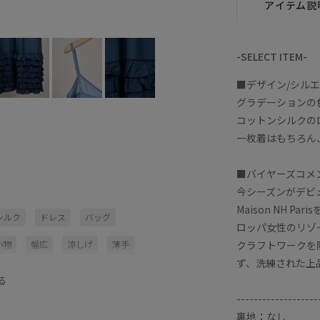
アイテム説
-SELECT ITEM-
■デザイン/シル
グラデーションの
コットンシルクの
一枚着はもちろん
■バイヤーズコメ
今シーズンがデビ
Maison NH 
シルク
ドレス
バッグ
ロッパ女性のリゾ
クラフトワークを
小物
幅広
涼しげ
薄手
ず、洗練された上
る
-------------------
裏地：なし