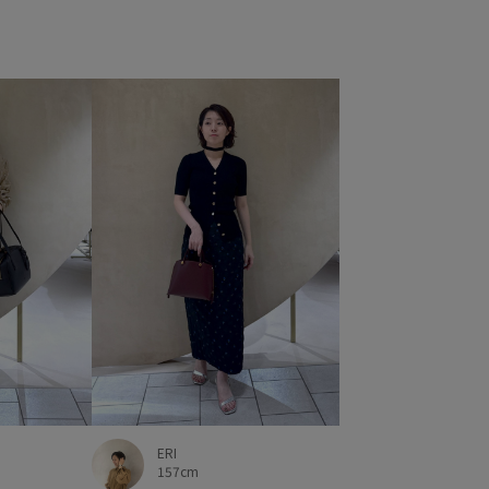
ERI
157cm