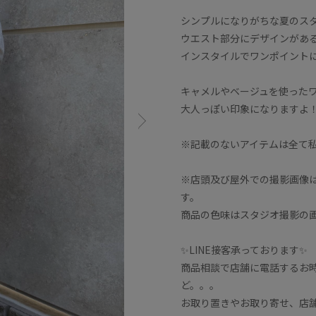
シンプルになりがちな夏のス
ウエスト部分にデザインがあ
インスタイルでワンポイント
キャメルやベージュを使った
大人っぽい印象になりますよ
※記載のないアイテムは全て
※店頭及び屋外での撮影画像
す。
商品の色味はスタジオ撮影の
✨LINE接客承っております✨
商品相談で店舗に電話するお
ど。。。
お取り置きやお取り寄せ、店