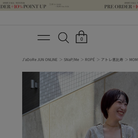
0
J'aDoRe JUN ONLINE
SNaP/Me
ROPÉ
アトレ恵比寿
MOM