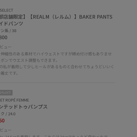
SELECT
部店舗限定】【REALM（レルム）】BAKER PANTS
イドパンツ
系 / 38
800
ビュー
く伸縮性のある素材でハイウェストですが締め付け感もありませ
リボンでウエスト調整もできます。
1㎝の私が着用して少しヒールがあるものと合わせてちょうどいいく
の着丈です。
10%OFF
ET ROPÉ FEMME
ンテッドトゥパンプス
 / 24.0
50
ビュー
4〜24.5㎝を着用します。こちらは24㎝でちょうど良かったで