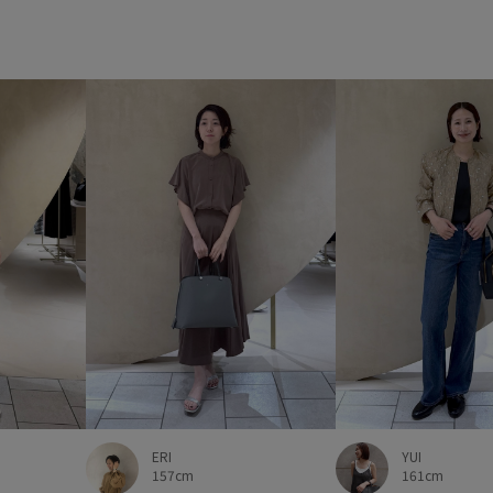
ERI
YUI
157cm
161cm