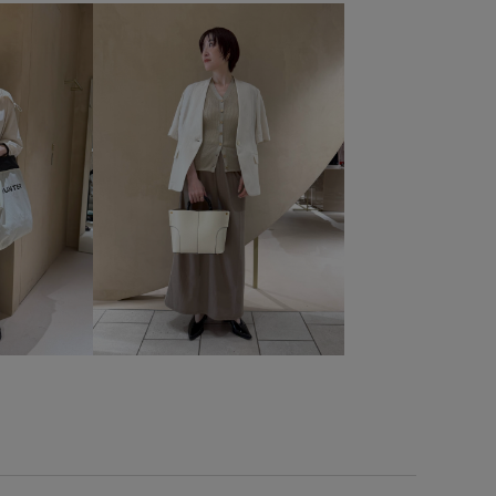
プリーツスカート
ベイカーパンツ
ベルト
モード
ー調
ワイドシルエット
ワイドパンツ
光沢感
適な着心地
柔らかい風合い
歩きやすい
清涼感
織としても使える
脚長効果
薄手
透け感