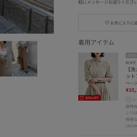
軽にメッセージお送りくださ
お気に入りに
着用アイテム
2BUY
ROPÉ
【洗
ット
ベージュ
¥10,
60%OFF
レ
麻特
シワ
極端
161