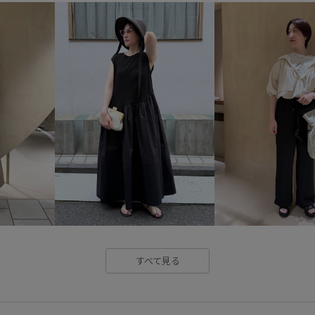
ナチュラル
ハイウエスト
リネン
リネン素材
レザ
安定感
定番
快適
快
着心地が良い
立体感
羽
すべて見る