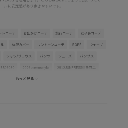
ヒールに安定感があり歩きやすいです。
ートコーデ
お出かけコーデ
旅行コーデ
女子会コーデ
イル
体型カバー
ワントーンコーデ
ROPÉ
ウェーブ
シャツ/ブラウス
パンツ
シューズ
パンプス
MES06030
2026ceremonybi
2512JUNPRESS対象商品
もっと見る
リネン
26SSceremony
moi
moi_elegance
REALM
REALM_26SS
ROPÉ_リネンアイテム
きれいに見える
さらっとした肌触り
さらりとした
ュアル
サテン
シャツ
シワになりにくい
スカート
セットアップ
ダブルクロス素材
ドライ
ドライタッチ