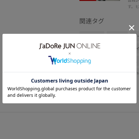
す。
関連タグ
初夏コーデ
夏コーデ
デ
大人カジュアル
パンツスタ
ブルべ冬
混合
トップス
GAA06010
GGH25160
25SS_ROPÉ
25SS_ROPÉ_
moi_item
popup_0306
ROPÉ_軽羽織
きちんと感
ふくらみ
ゆったり
カジ
スタイルアップ
スッキリ