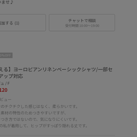
いませ♪
チャットで相談
追加する
(1)
受付時間 10:00〜19:00
10%OFF
える】ヨーロピアンリネンベーシックシャツ/一部セ
アップ対応
 / F
120
ビュー
有のチクチクした感じはなく、柔らかいです。
は素材の特性のためつきやすいですが、
なつき方ではないので、気になりにくいです。
㎝の私が着用して、ヒップがすっぽり隠れる丈です。