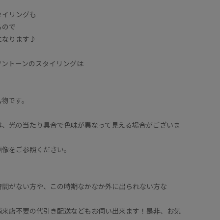
タイリングも
るので
になります♪
ワントーンのスタイリングは
！
私物です。
は、光の当たり具合で色味が異なって見える場合がございま
画像をご参照ください。
時間がない方や、この時期なかなか外に出られない方な
舗来店不要の代引き配送などもお伺い出来ます！是非、お気