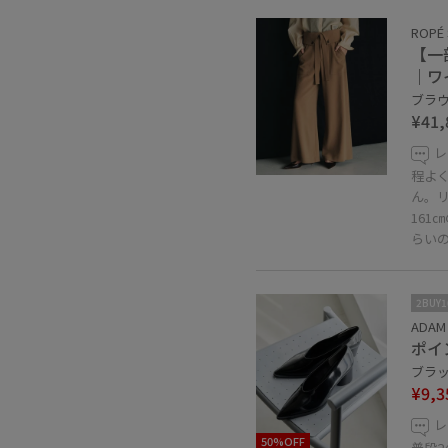
ROPÉ 
【一
｜ワ
ブラウン
¥41,
レ
程よ
ん。
16
らい
2BUY
ADAM 
ポイ
ブラック
¥9,3
レ
50%OFF
普段2