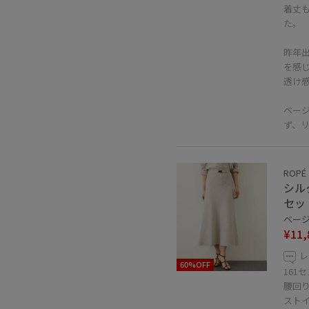
着丈
た。
昨年
を感
透け
ベー
ず、
ROPÉ
シル
セッ
ベージュ
¥11,
レ
60%OFF
161
腰回
スト