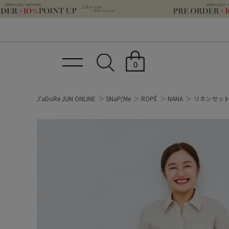
0
J'aDoRe JUN ONLINE
SNaP/Me
ROPÉ
NANA
リネンセッ