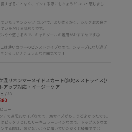
も長すぎることなく、インする際にもちょうどいいと感じまし
出ていたリネンシャツに比べて、より柔らかく、シルク混の良さ
じていただける肌触りです。
感はやや感じるので、キャミソールの着用がおすすめです◎
ジュは薄いカラーのピンストライプなので、シャープになり過ぎ
リネンらしいナチュラルな雰囲気です！
ク混リネンマーメイドスカート(無地＆ストライス)/
トアップ対応・イージーケア
 / 38
880
ビュー
センチで通常38サイズなので、38サイズがちょうどよかったです。
りはピッタリとしたサーキュラーラインなので、トップスをウエ
インする際は、響かないように履いていただくと綺麗です〇