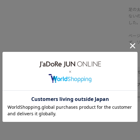
足の
ない
した
ベー
ず、
関連タグ
初春コーデ
春コーデ
お
大人カジュアル
セットアッ
シンプルコーデ
きれいめコ
シャツ/ブラウス
スカート
Spring BLOUSE
Spring TOPS