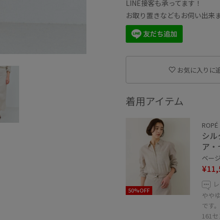
LINE接客も承ってます！
お取り置きなどもお伺い出来
お気に入りに
着用アイテム
ROPÉ
シル
ア・
ベージュ
¥11,
レ
50%OFF
やや
です
161