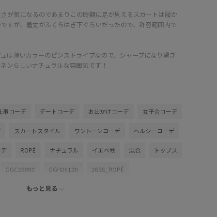
太さが気になるのであまりこの時期に足が見えるスカートは履か
のですが、着丈がふくらはぎ下ぐらいだったので、許容範囲内で
。
ジュは薄いカラーのピンストライプなので、シャープになり過ぎ
リネンらしいナチュラルな雰囲気です！
仕事コーデ
デートコーデ
お出かけコーデ
女子会コーデ
プ
スカートスタイル
ワントーンコーデ
ヘルシーコーデ
ーデ
ROPÉ
ナチュラル
イエベ秋
混合
トップス
GGC26090
GGH26120
26SS_ROPÉ
もっと見る