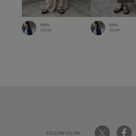
NANA
NANA
161cm
161cm
FOLLOW US ON