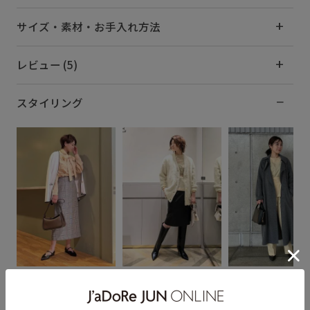
サイズ・素材・お手入れ方法
レビュー (5)
スタイリング
ヌマナミ
AO
KAO
159cm SIZE:F
167cm SIZE:F
156cm SIZE:F