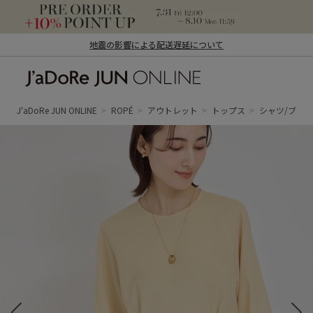
地震の影響による配送遅延について
J'aDoRe JUN ONLINE（ジャドール ジュ
ン オンライン）
J'aDoRe JUN ONLINE
ROPÉ
アウトレット
トップス
シャツ/ブラ