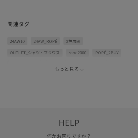
関連タグ
24AW10
24AW_ROPÉ
2色展開
OUTLET_シャツ・ブラウス
rope2000
ROPÉ_2BUY
ROPE_OUTLET
イエロー
シワになりにくい
もっと見る
スタイリング
セットアップ
センタープレス
ナチュラル
パンツ
ブラウス
ブラック
プルオーバー
ベルト
取り外し可能
撚糸
着心地が良い
薄手
HELP
何かお困りですか？