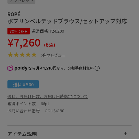
アウトレット
ROPÉ
ポプリンベルテッドブラウス/セットアップ対応
70%OFF
通常価格:
¥24,200
¥7,260
(税込)
5件のレビュー
なら
月々1,210円
から。分割手数料無料
送料￥500
送料、お届け日数、お届け日時指定について
獲得ポイント数
66pt
お問い合わせ番号 GGH34190
アイテム説明