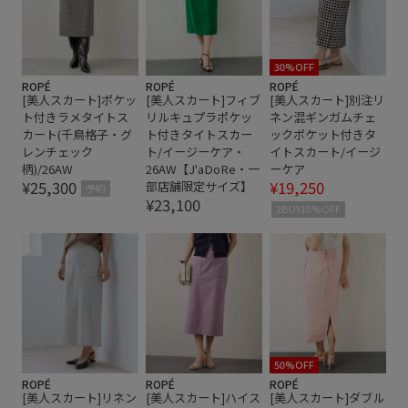
30%OFF
ROPÉ
ROPÉ
ROPÉ
[美人スカート]ポケッ
[美人スカート]フィブ
[美人スカート]別注リ
ト付きラメタイトス
リルキュプラポケッ
ネン混ギンガムチェ
カート(千鳥格子・グ
ト付きタイトスカー
ックポケット付きタ
レンチェック
ト/イージーケア・
イトスカート/イージ
柄)/26AW
26AW【J'aDoRe・一
ーケア
¥25,300
¥19,250
部店舗限定サイズ】
予約
¥23,100
2BUY10%OFF
50%OFF
ROPÉ
ROPÉ
ROPÉ
[美人スカート]リネン
[美人スカート]ハイス
[美人スカート]ダブル