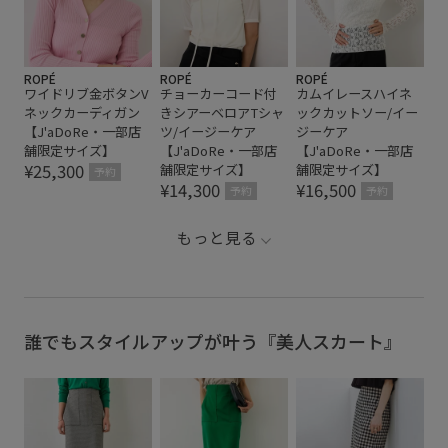
ROPÉ
ROPÉ
ROPÉ
ワイドリブ金ボタンV
チョーカーコード付
カムイレースハイネ
ネックカーディガン
きシアーベロアTシャ
ックカットソー/イー
【J'aDoRe・一部店
ツ/イージーケア
ジーケア
舗限定サイズ】
【J'aDoRe・一部店
【J'aDoRe・一部店
¥25,300
舗限定サイズ】
舗限定サイズ】
予約
¥14,300
¥16,500
予約
予約
もっと見る
誰でもスタイルアップが叶う『美人スカート』