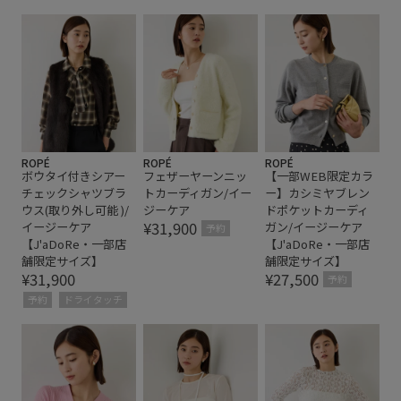
ROPÉ
ROPÉ
ROPÉ
ボウタイ付きシアー
フェザーヤーンニッ
【一部WEB限定カラ
チェックシャツブラ
トカーディガン/イー
ー】カシミヤブレン
ウス(取り外し可能 )/
ジーケア
ドポケットカーディ
¥31,900
イージーケア
ガン/イージーケア
予約
【J'aDoRe・一部店
【J'aDoRe・一部店
舗限定サイズ】
舗限定サイズ】
¥31,900
¥27,500
予約
予約
ドライタッチ