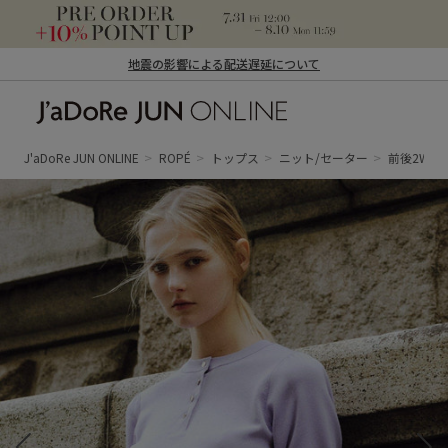
地震の影響による配送遅延について
J'aDoRe JUN ONLINE（ジャドール ジュ
ン オンライン）
J'aDoRe JUN ONLINE
ROPÉ
トップス
ニット/セーター
前後2WA