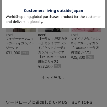
ROPÉ
ROPÉ
ROPÉ
フェザーヤーンニッ
【一部WEB限定カラ
ワイドリブ金ボタンV
トカーディガン/イー
ー】カシミヤブレン
ネックカーディガン
ジーケア
ドポケットカーディ
【J'aDoRe・一部店
¥31,900
ガン/イージーケア
舗限定サイズ】
予約
¥25,300
【J'aDoRe・一部店
予約
舗限定サイズ】
¥27,500
予約
もっと見る
ワードローブに追加したい MUST BUY TOPS