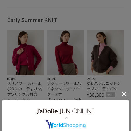
カラーバリエーション豊富
クリーンな印象
クルーネック
シルエットがきれい
シワになりにくい
Early Summer KNIT
シンプル
ジャケット
スカート
スカーフ
ストレッチ性
タイト
タイトスカート
チェック柄
ニット
ニット素材
ネックレス
ハリ感
バックデザイン
プルオーバー
ポリエステル
リサイクル
リバーシブル
ワントーンコーデ
ROPÉ
ROPÉ
ROPÉ
メリノウールパール
レジェールウールハ
接結バブルニットジ
ワードローブの強い味方
上品
五分丈
五分袖
ボタンカーディガン/
イネックニット/イー
ップカーディガン
¥36,300
アンサンブル対応・
ジーケア
伸縮性
夏の機能素材アイテム
定番
小物
幅広
予約
イージーケア
【J'aDoRe・一部店
【J'aDoRe・一部店
舗限定サイズ】
快適
快適な着心地
春にぴったり
春らしいカラー
¥16,500
舗限定サイズ】
予約
¥25,300
着回しやすい
自宅で洗える
華やか
予約
身体にフィット
金ボタン