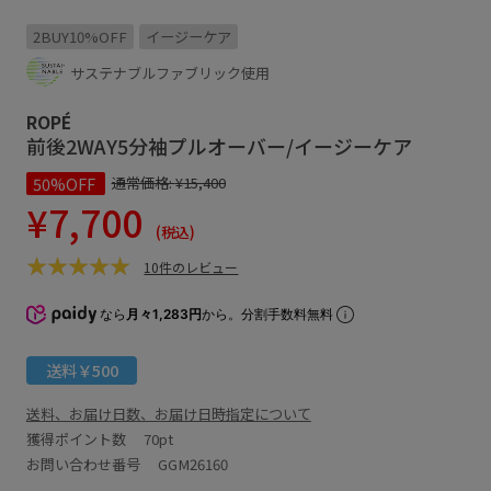
2BUY10%OFF
イージーケア
サステナブルファブリック使用
ROPÉ
前後2WAY5分袖プルオーバー/イージーケア
50%OFF
通常価格:
¥15,400
¥7,700
(税込)
10件のレビュー
なら
月々1,283円
から。分割手数料無料
送料￥500
送料、お届け日数、お届け日時指定について
獲得ポイント数
70pt
お問い合わせ番号 GGM26160