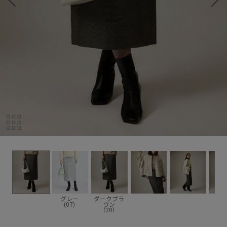
グレー
ダークブラ
(07)
ウン
(20)