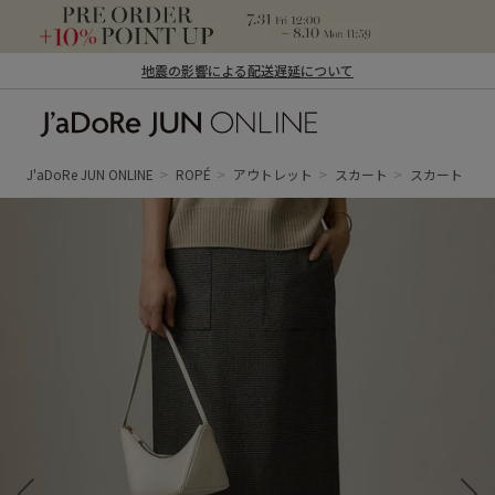
地震の影響による配送遅延について
J'aDoRe JUN ONLINE（ジャドール ジュ
ン オンライン）
J'aDoRe JUN ONLINE
ROPÉ
アウトレット
スカート
スカート