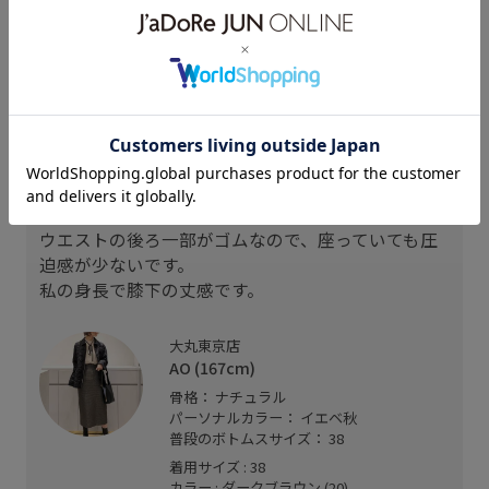
スタッフレビュー
身長167cmで38サイズ着用。
大人気のポケット付タイトシリーズ。
細かい千鳥柄とラメが入った華やかなデザインで、
上品な印象ながら、綺麗目にもカジュアルにも合わ
せやすい万能スカートです。
ウエストの後ろ一部がゴムなので、座っていても圧
迫感が少ないです。
私の身長で膝下の丈感です。
大丸東京店
AO (167cm)
骨格： ナチュラル
パーソナルカラー： イエベ秋
普段のボトムスサイズ： 38
着用サイズ : 38
カラー : ダークブラウン (20)