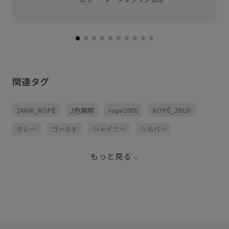
関連タグ
24AW_ROPÉ
2色展開
rope2000
ROPÉ_2BUY
グレー
ゴールド
シャイニー
シルバー
スカート
スタイリング
タイト
タイトスカート
もっと見る
トップス
トレンド感
ニット
ハイウエスト
ブラック
ホワイト
ポケット付き
ラメ
ラメ感
上品
大人の女性
定番
布帛
普段使い