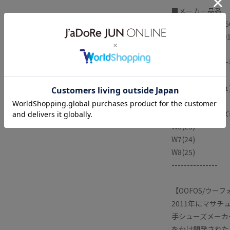
■メーカー品番
Black:200044005
Nomad:2000440
---------------
■メーカーカラー表
Black (ブラック)
Nomad (ベージュ
---------------
■メーカーサイズ表
W6(23)
W7(24)
W8(25)
---------------
【OOFOS/ウーフ
2011年にマサ
手シューズメーカ
をかけ開発された