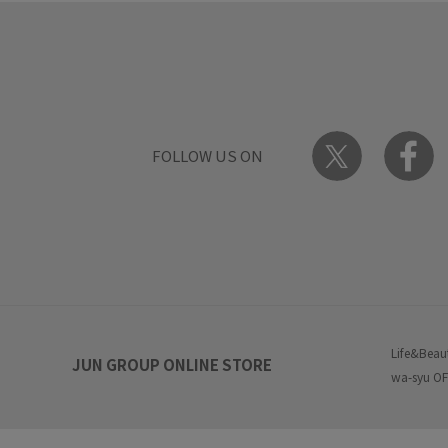
FOLLOW US ON
Life&Beau
JUN GROUP ONLINE STORE
wa-syu OF