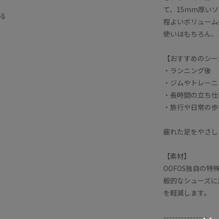
て、15mm厚い
仕事
厚底
合わせやすい
旅行
る
程よいボリューム
使いはもちろん、
【おすすめのシー
・ランニング後
・ジムやトレーニ
・長時間の立ち仕
・旅行や日常の歩
疲れた足をやさし
【素材】
OOFOS独自の特殊
般的なシューズに
を軽減します。
---------------