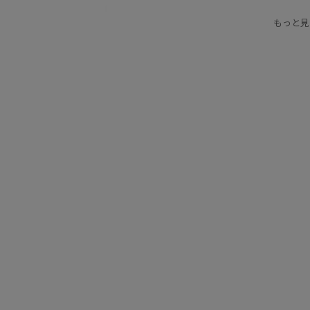
ユニセックス
ランニング
ロゴプリント
もっと見
男女兼用
程よいボリューム
衝撃吸収