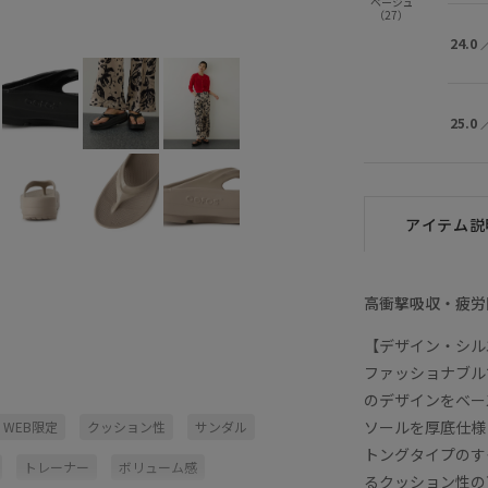
ベージュ
（27）
ベージュ (27)
23.0
×
24.0
△
24.0
25.0
アイテム説
高衝撃吸収・疲労回
【デザイン・シル
ファッショナブルで
のデザインをベー
ソールを厚底仕様
WEB限定
クッション性
サンダル
トングタイプのす
トレーナー
ボリューム感
るクッション性の高い