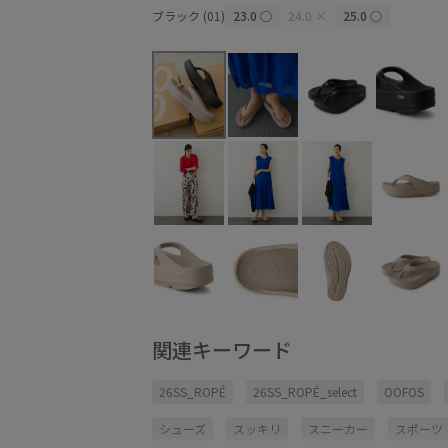
ブラック (01)
23.0
○
24.0
×
25.0
○
関連キーワード
26SS_ROPÉ
26SS_ROPÉ_select
OOFOS
シューズ
スッキリ
スニーカー
スポーツ