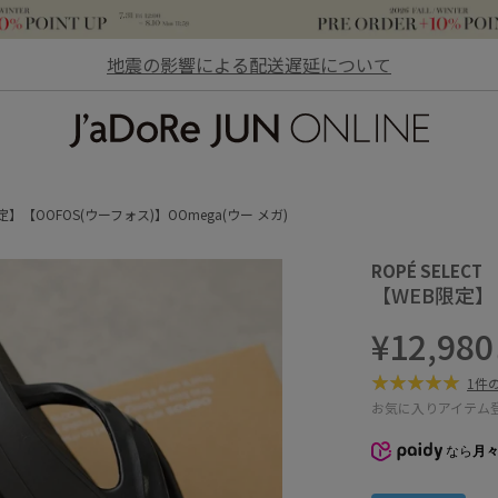
地震の影響による配送遅延について
JaDoRe JUN ONLINE
定】【OOFOS(ウーフォス)】OOmega(ウー メガ)
ROPÉ SELECT
【WEB限定】【
¥12,980
1件
お気に入りアイテム
なら
月々