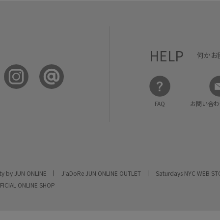
HELP
何かお
FAQ
お問い合わ
ty by JUN ONLINE
J'aDoRe JUN ONLINE OUTLET
Saturdays NYC WEB S
FICIAL ONLINE SHOP