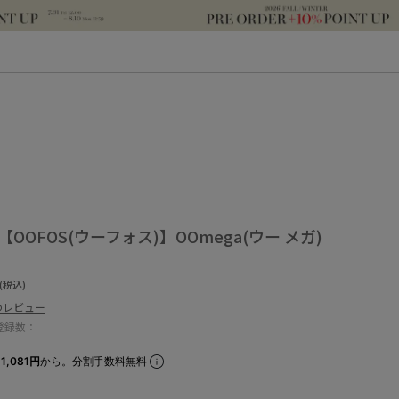
OOFOS(ウーフォス)】OOmega(ウー メガ)
(税込)
のレビュー
登録数：
1,081円
から。分割手数料無料