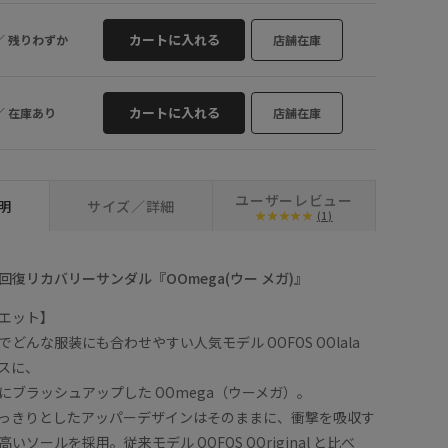
25.0
○
カートに入れる
／
残りわずか
店舗在庫
カートに入れる
／
在庫あり
店舗在庫
ユーザーレビュー
明
サイズ／詳細
(1)
復リカバリーサンダル『OOmega(ウー メガ)』
エット】
どんな服装にも合わせやすい人気モデル OOFOS OOlala
スに、
にブラッシュアップした OOmega（ウーメガ）。
っきりとしたアッパーデザインはそのままに、衝撃を吸収す
ソールを採用。従来モデル OOFOS OOriginal と比べ