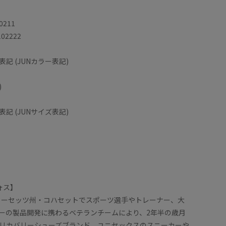
0211
102222
記 (JUNカラー表記)
)
記 (JUNサイズ表記)
ォス】
チューセッツ州・コハセットでスポーツ選手やトレーナー、大
ーの製品開発に携わるベテランチームにより、2年半の歳月
リカバリーシューズブランド。ユニセックスのスニーカーや