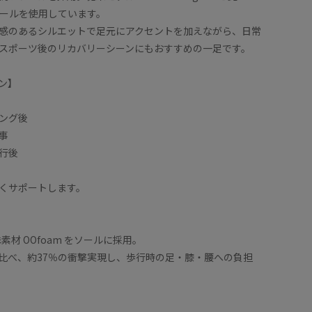
ソールを使用しています。
感のあるシルエットで足元にアクセントを加えながら、日常
スポーツ後のリカバリーシーンにもおすすめの一足です。
ン】
ング後
事
行後
くサポートします。
素材 OOfoam をソールに採用。
比べ、約37％の衝撃実現し、歩行時の足・膝・腰への負担