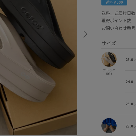
送料￥500
送料、お届け日数
獲得ポイント
お問い合わせ番号 
サイズ
23.0
ブラック
（01）
24.0
25.0
23.0