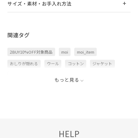
サイズ・素材・お手入れ方法
関連タグ
2BUY10%OFF対象商品
moi
moi_item
おしりが隠れる
ウール
コットン
ジャケット
スラックス
セットアップ
テーラードジャケット
もっと見る
トレンド
上品
女性らしいスタイル
快適
快適な着心地
HELP