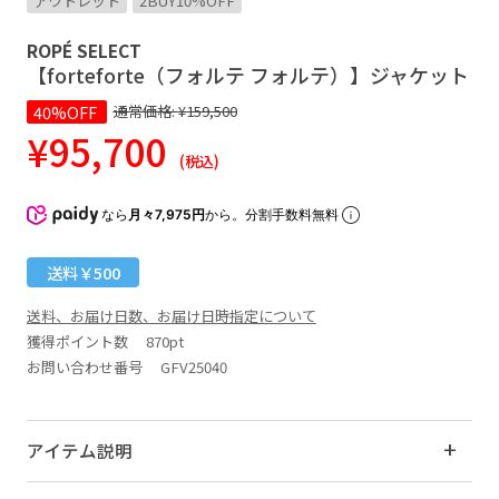
アウトレット
2BUY10%OFF
ROPÉ SELECT
【forteforte（フォルテ フォルテ）】ジャケット
40%OFF
通常価格:
¥159,500
¥95,700
(税込)
なら
月々7,975円
から。分割手数料無料
送料￥500
送料、お届け日数、お届け日時指定について
獲得ポイント数
870pt
お問い合わせ番号 GFV25040
アイテム説明