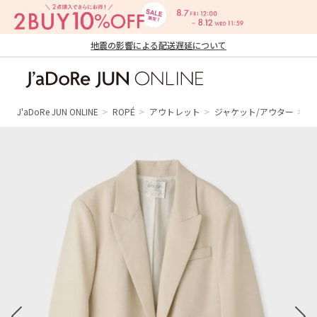
地震の影響による配送遅延について
J'aDoRe JUN ONLINE（ジャドール ジュ
ン オンライン）
J'aDoRe JUN ONLINE
ROPÉ
アウトレット
ジャケット/アウター
テ