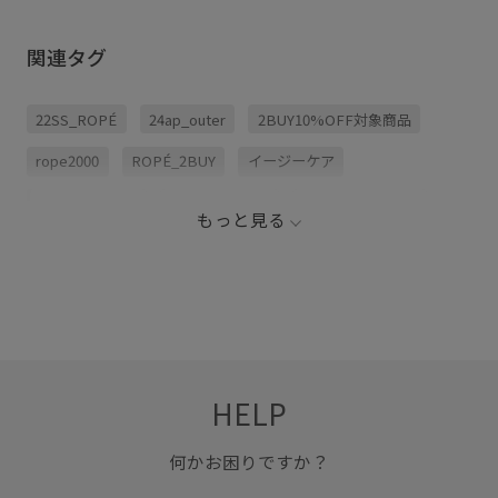
関連タグ
22SS_ROPÉ
24ap_outer
2BUY10%OFF対象商品
rope2000
ROPÉ_2BUY
イージーケア
ウォッシャブル
サイドスリット
シワになりにくい
もっと見る
ジャケット
ジャケット/アウター
ストレッチ性
スリット
セット
セットアップ
テーパードパンツ
ノーカラー
ノーカラーアウター
ノーカラージャケット
パンツ
フレンチスリーブ
ブラウス
ポリエステル
HELP
リラックス感
上品
伸縮性
夏の機能素材アイテム
春夏
清涼感
肌触りが良い
自宅で洗える
何かお困りですか？