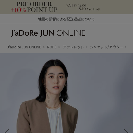
地震の影響による配送遅延について
J'aDoRe JUN ONLINE（ジャドール ジュ
ン オンライン）
J'aDoRe JUN ONLINE
ROPÉ
アウトレット
ジャケット/アウター
ノ