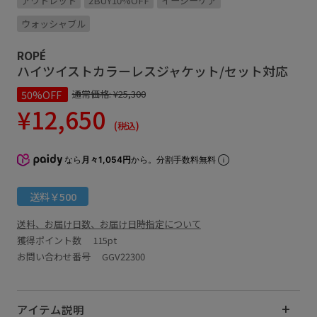
アウトレット
2BUY10%OFF
イージーケア
ウォッシャブル
ROPÉ
ハイツイストカラーレスジャケット/セット対応
50%OFF
通常価格:
¥25,300
¥12,650
(税込)
なら
月々1,054円
から。分割手数料無料
送料￥500
送料、お届け日数、お届け日時指定について
獲得ポイント数
115pt
お問い合わせ番号 GGV22300
アイテム説明