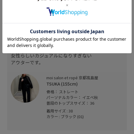
スタッフレビュー
36サイズ着用で程よくやとりあり。
オーバーすぎず、綺麗めに着れるシルエット。
とにかく軽量で温かいのが特徴です。
ウエストを絞ってメリハリをきかし
女性らしいカジュアルになりすぎない
アウターです。
moi salon et ropé 京都高島屋
TSUKA (155cm)
骨格： ストレート
パーソナルカラー： イエベ秋
普段のトップスサイズ： 36
着用サイズ : 38
カラー : ブラック (01)