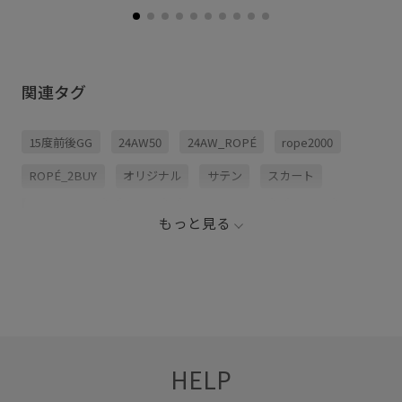
関連タグ
15度前後GG
24AW50
24AW_ROPÉ
rope2000
ROPÉ_2BUY
オリジナル
サテン
スカート
スタイリング
タイト
バランスが良い
パンツ
もっと見る
ブラック
ライトアウターGG
ワイドパンツ
中綿
保温性
光沢感
冬のアウター
HELP