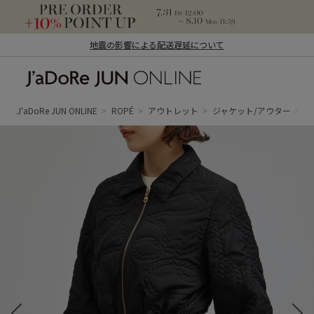
地震の影響による配送遅延について
J'aDoRe JUN ONLINE（ジャドール ジュ
ン オンライン）
J'aDoRe JUN ONLINE
ROPÉ
アウトレット
ジャケット/アウター
ブ